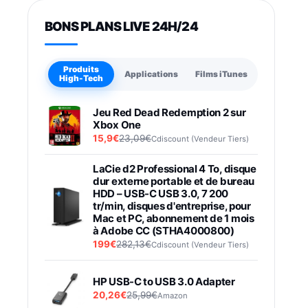
BONS PLANS LIVE 24H/24
Produits
Applications
Films iTunes
High-Tech
Jeu Red Dead Redemption 2 sur
Xbox One
15,9€
23,09€
Cdiscount (Vendeur Tiers)
LaCie d2 Professional 4 To, disque
dur externe portable et de bureau
HDD – USB-C USB 3.0, 7 200
tr/min, disques d'entreprise, pour
Mac et PC, abonnement de 1 mois
à Adobe CC (STHA4000800)
199€
282,13€
Cdiscount (Vendeur Tiers)
HP USB-C to USB 3.0 Adapter
20,26€
25,99€
Amazon