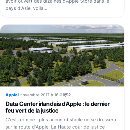
avoir ouvert des dizaines d’Apple Store dans le
pays d'Asie, voilà…
Apple
1 novembre 2017 à 16:01
2
Data Center irlandais d’Apple : le dernier
feu vert de la justice
C'est terminé : plus aucun obstacle ne se dressera
sur la route d'Apple. La Haute cour de justice