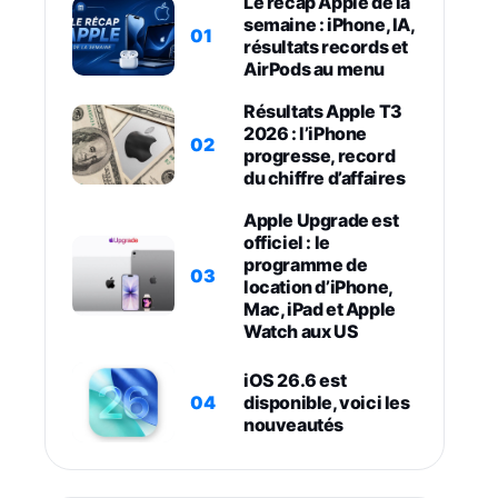
Le récap Apple de la
semaine : iPhone, IA,
01
résultats records et
AirPods au menu
Résultats Apple T3
2026 : l’iPhone
02
progresse, record
du chiffre d’affaires
Apple Upgrade est
officiel : le
programme de
03
location d’iPhone,
Mac, iPad et Apple
Watch aux US
iOS 26.6 est
04
disponible, voici les
nouveautés