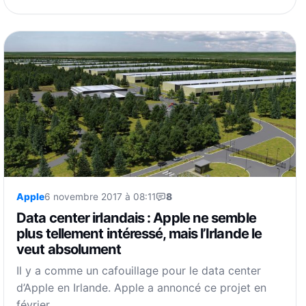
Apple
6 novembre 2017 à 08:11
8
Data center irlandais : Apple ne semble
plus tellement intéressé, mais l’Irlande le
veut absolument
Il y a comme un cafouillage pour le data center
d’Apple en Irlande. Apple a annoncé ce projet en
février…