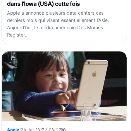
dans l’Iowa (USA) cette fois
Apple a annoncé plusieurs data centers ces
derniers mois qui visent essentiellement l’Asie.
Aujourd’hui, le média américain Des Moines
Register…
Apple
12 juillet 2017 à 08:11
0