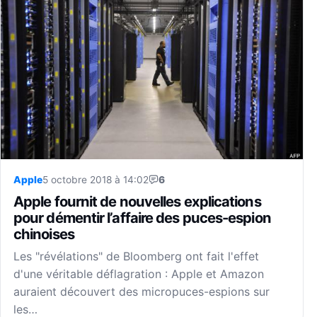
Apple
5 octobre 2018 à 14:02
6
Apple fournit de nouvelles explications
pour démentir l’affaire des puces-espion
chinoises
Les "révélations" de Bloomberg ont fait l'effet
d'une véritable déflagration : Apple et Amazon
auraient découvert des micropuces-espions sur
les…