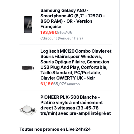
Samsung Galaxy A80 -
Smartphone 4G (6,7'' - 128GO -
8GO RAM) - OR - Version
Française
193,99€
815,76€
Cdiscount (Vendeur Tiers)
Logitech MK120 Combo Clavier et
Souris Filaires pour Windows,
Souris Optique Filaire, Connexion
USB Plug And Play, Confortable,
Taille Standard, PC/Portable,
Clavier QWERTY UK - Noir
61,15€
65,97€
Amazon
PIONEER PLX-500 Blanche -
Platine vinyle à entraénement
direct 3 vitesses (33-45-78
trs/min) avec pre-ampli intégré et
port USB
348,99€
384,71€
Amazon
Toutes nos promos en Live 24h/24