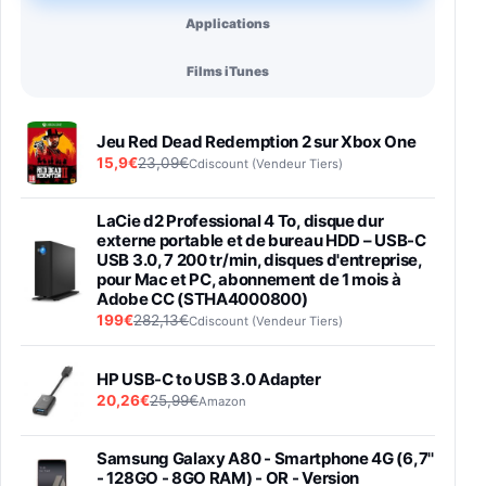
Applications
Films iTunes
Jeu Red Dead Redemption 2 sur Xbox One
15,9€
23,09€
Cdiscount (Vendeur Tiers)
LaCie d2 Professional 4 To, disque dur
externe portable et de bureau HDD – USB-C
USB 3.0, 7 200 tr/min, disques d'entreprise,
pour Mac et PC, abonnement de 1 mois à
Adobe CC (STHA4000800)
199€
282,13€
Cdiscount (Vendeur Tiers)
HP USB-C to USB 3.0 Adapter
20,26€
25,99€
Amazon
Samsung Galaxy A80 - Smartphone 4G (6,7''
- 128GO - 8GO RAM) - OR - Version