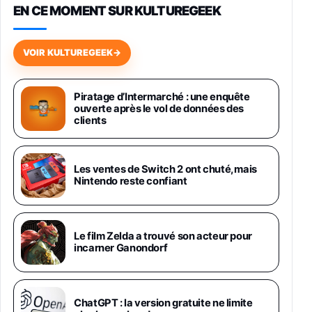
EN CE MOMENT SUR KULTUREGEEK
Galaxy S26 256 Go Bleu
648,63€
834,71€
Fnac (Vendeur Tiers)
VOIR KULTUREGEEK
→
Samsung Galaxy Miracle Ultra, Smartphone
Android 5G avec Galaxy AI, 512 Go,
Piratage d’Intermarché : une enquête
Chargeur Secteur Rapide 25W Inclus,
ouverte après le vol de données des
Smartphone déverrouillé, Noir, Version FR
clients
1019€
1399€
Fnac (Vendeur Tiers)
Galaxy S26 Ultra 512 Go Bleu
Les ventes de Switch 2 ont chuté, mais
1019€
1399€
Nintendo reste confiant
Fnac (Vendeur Tiers)
Galaxy S26 Ultra 256 Go Violet
Le film Zelda a trouvé son acteur pour
892€
1199€
Fnac (Vendeur Tiers)
incarner Ganondorf
Philips SHK2000BL - Casque Enfant - Bleu &
Répartiteur Audio 5 Casques, Blanc
24,94€
29,96€
ChatGPT : la version gratuite ne limite
Fnac (Vendeur Tiers)