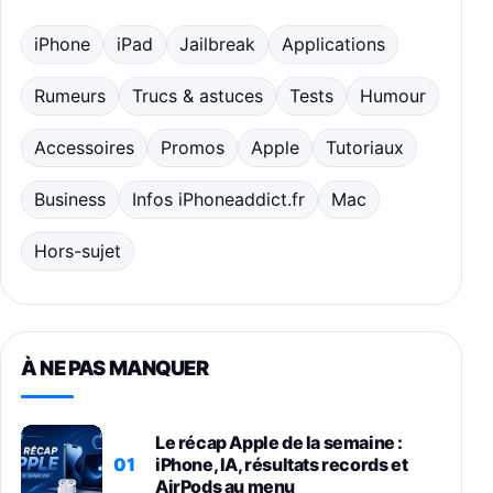
iPhone
iPad
Jailbreak
Applications
Rumeurs
Trucs & astuces
Tests
Humour
Accessoires
Promos
Apple
Tutoriaux
Business
Infos iPhoneaddict.fr
Mac
Hors-sujet
À NE PAS MANQUER
Le récap Apple de la semaine :
01
iPhone, IA, résultats records et
AirPods au menu