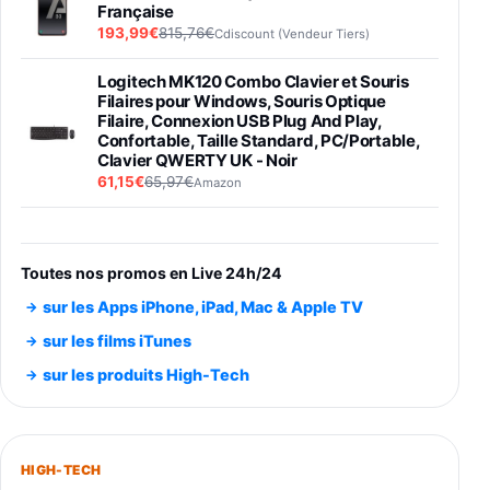
Française
193,99€
815,76€
Cdiscount (Vendeur Tiers)
Logitech MK120 Combo Clavier et Souris
Filaires pour Windows, Souris Optique
Filaire, Connexion USB Plug And Play,
Confortable, Taille Standard, PC/Portable,
Clavier QWERTY UK - Noir
61,15€
65,97€
Amazon
PIONEER PLX-500 Blanche - Platine vinyle à
entraénement direct 3 vitesses (33-45-78
trs/min) avec pre-ampli intégré et port USB
Toutes nos promos en Live 24h/24
348,99€
384,71€
Amazon
sur les Apps iPhone, iPad, Mac & Apple TV
Smartphone SAMSUNG Galaxy S26 Ultra
sur les films iTunes
Noir 256Go
sur les produits High-Tech
891,99€
1199€
Fnac (Vendeur Tiers)
Smartphone SAMSUNG Galaxy S26+ Violet
256Go
HIGH-TECH
749,99€
1240,43€
Fnac (Vendeur Tiers)