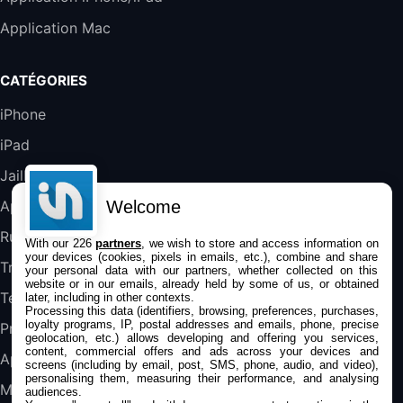
Galaxy S25 FE 6,7\" 5G Nano SIM 128 Go
Application Mac
Blanc
489,99€
647,51€
Fnac (Vendeur Tiers)
CATÉGORIES
DeLonghi ECAM290.22.b
iPhone
357,4€
389,7€
Cdiscount (Vendeur Tiers)
iPad
Jailbreak
Jeu FIFA 20 sur PC (code à télécharger)
45,98€
57,99€
Rue Du Commerce (Vendeur Tiers)
Welcome
Applications
Rumeurs
With our 226
partners
, we wish to store and access information on
your devices (cookies, pixels in emails, etc.), combine and share
Trucs & astuces
your personal data with our partners, whether collected on this
website or in our emails, already held by some of us, or obtained
Tests
later, including in other contexts.
Processing this data (identifiers, browsing, preferences, purchases,
loyalty programs, IP, postal addresses and emails, phone, precise
Promos
geolocation, etc.) allows developing and offering you services,
content, commercial offers and ads across your devices and
Apple
screens (including by email, post, SMS, phone, audio, and video),
personalising them, measuring their performance, and analysing
Mac
audiences.