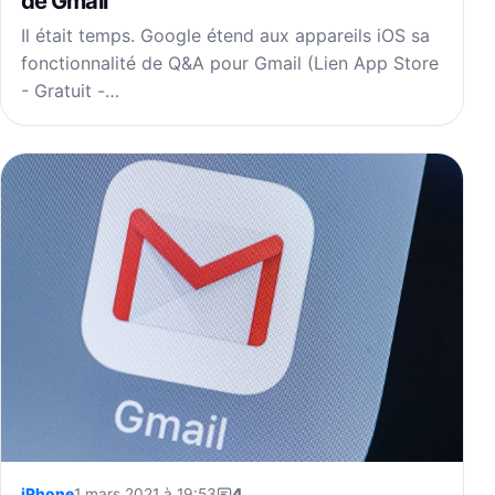
de Gmail
Il était temps. Google étend aux appareils iOS sa
fonctionnalité de Q&A pour Gmail (Lien App Store
- Gratuit -…
iPhone
1 mars 2021 à 19:53
4