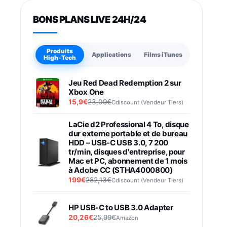
BONS PLANS LIVE 24H/24
Produits
Applications
Films iTunes
High-Tech
Jeu Red Dead Redemption 2 sur
Xbox One
15,9€
23,09€
Cdiscount (Vendeur Tiers)
LaCie d2 Professional 4 To, disque
dur externe portable et de bureau
HDD – USB-C USB 3.0, 7 200
tr/min, disques d'entreprise, pour
Mac et PC, abonnement de 1 mois
à Adobe CC (STHA4000800)
199€
282,13€
Cdiscount (Vendeur Tiers)
HP USB-C to USB 3.0 Adapter
20,26€
25,99€
Amazon