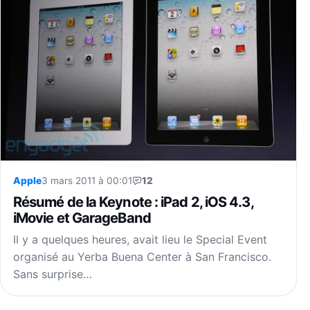
Apple
3 mars 2011 à 00:01
12
Résumé de la Keynote : iPad 2, iOS 4.3,
iMovie et GarageBand
Il y a quelques heures, avait lieu le Special Event
organisé au Yerba Buena Center à San Francisco.
Sans surprise…