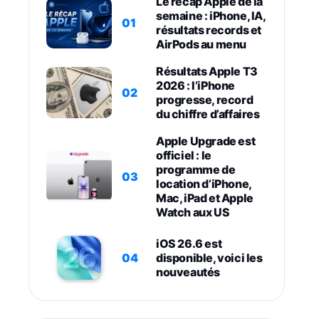
Le récap Apple de la
semaine : iPhone, IA,
01
résultats records et
AirPods au menu
Résultats Apple T3
2026 : l’iPhone
02
progresse, record
du chiffre d’affaires
Apple Upgrade est
officiel : le
programme de
03
location d’iPhone,
Mac, iPad et Apple
Watch aux US
iOS 26.6 est
04
disponible, voici les
nouveautés