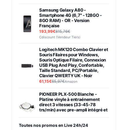
Samsung Galaxy A80 -
Smartphone 4G (6,7'' - 128GO -
8GO RAM) - OR - Version
Française
193,99€
815,76€
Cdiscount (Vendeur Tiers)
Logitech MK120 Combo Clavier et
Souris Filaires pour Windows,
Souris Optique Filaire, Connexion
USB Plug And Play, Confortable,
Taille Standard, PC/Portable,
Clavier QWERTY UK - Noir
61,15€
65,97€
Amazon
PIONEER PLX-500 Blanche -
Platine vinyle à entraénement
direct 3 vitesses (33-45-78
trs/min) avec pre-ampli intégré et
port USB
348,99€
384,71€
Amazon
Toutes nos promos en Live 24h/24