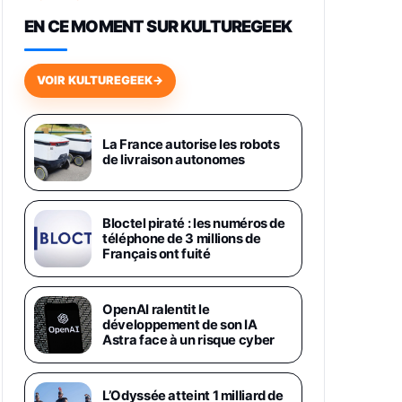
648,63€
834,71€
Fnac (Vendeur Tiers)
EN CE MOMENT SUR KULTUREGEEK
Samsung Galaxy Miracle Ultra,
Smartphone Android 5G avec
VOIR KULTUREGEEK
→
Galaxy AI, 512 Go, Chargeur
Secteur Rapide 25W Inclus,
Smartphone déverrouillé, Noir,
Version FR
La France autorise les robots
1019€
1399€
Fnac (Vendeur Tiers)
de livraison autonomes
Galaxy S26 Ultra 512 Go Bleu
1019€
1399€
Fnac (Vendeur Tiers)
Bloctel piraté : les numéros de
téléphone de 3 millions de
Français ont fuité
Galaxy S26 Ultra 256 Go Violet
892€
1199€
Fnac (Vendeur Tiers)
OpenAI ralentit le
développement de son IA
Philips SHK2000BL - Casque
Astra face à un risque cyber
Enfant - Bleu & Répartiteur Audio
5 Casques, Blanc
24,94€
29,96€
Fnac (Vendeur Tiers)
L’Odyssée atteint 1 milliard de