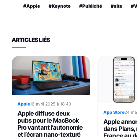
#Apple
#Keynote
#Publicité
#site
#V
ARTICLES LIÉS
Apple
16 avril 2025 à 18:40
Apple diffuse deux
App Store
24 ma
pubs pour le MacBook
Apple annon
Pro vantant l’autonomie
dans Plans,
et l’écran nano-texturé
France au d