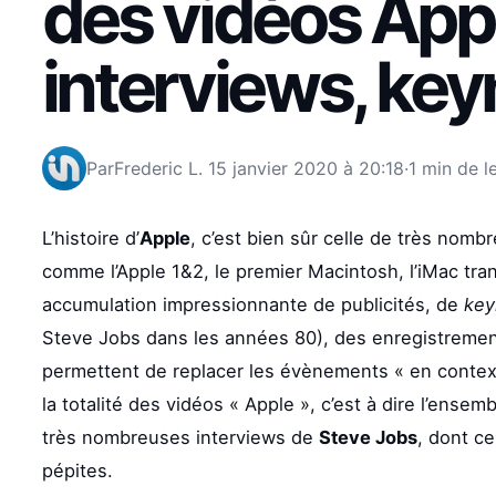
des vidéos App
interviews, keyn
Par
Frederic L.
15 janvier 2020 à 20:18
·
1 min de l
L’histoire d’
Apple
, c’est bien sûr celle de très nombr
comme l’Apple 1&2, le premier Macintosh, l’iMac trans
accumulation impressionnante de publicités, de
key
Steve Jobs dans les années 80), des enregistremen
permettent de replacer les évènements « en contexte
la totalité des vidéos « Apple », c’est à dire l’ensem
très nombreuses interviews de
Steve Jobs
, dont ce
pépites.