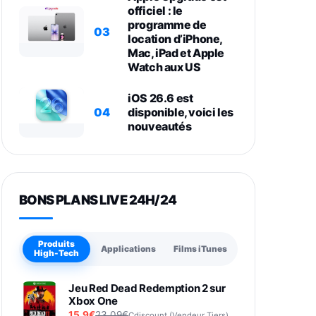
officiel : le
programme de
03
location d’iPhone,
Mac, iPad et Apple
Watch aux US
iOS 26.6 est
04
disponible, voici les
nouveautés
BONS PLANS LIVE 24H/24
Produits
Applications
Films iTunes
High-Tech
Jeu Red Dead Redemption 2 sur
Xbox One
15,9€
23,09€
Cdiscount (Vendeur Tiers)