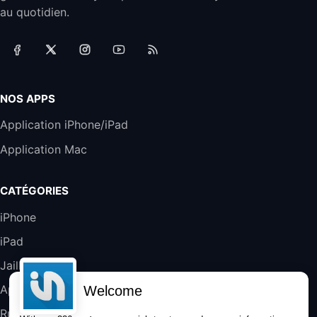
Filaire avec Microphone Antibruit Pour
au quotidien.
Téléphones de Bureau
31,87€
88,29€
Amazon
Accessoire iRobot Roomba - Kit de
Rémplacement Roomba Séries 600
19,9€
23,99€
Amazon
NOS APPS
Harman Kardon SoundSticks 5 Haut-Parleur
Application iPhone/iPad
Bluetooth, Noir
Application Mac
289,47€
317,71€
Boulanger
Galaxy S25 FE 6,7\" 5G Nano SIM 128 Go
CATÉGORIES
Blanc
489,99€
647,51€
Fnac (Vendeur Tiers)
iPhone
iPad
DeLonghi ECAM290.22.b
357,4€
389,7€
Cdiscount (Vendeur Tiers)
Jailbreak
Applications
Welcome
Jeu FIFA 20 sur PC (code à télécharger)
Rumeurs