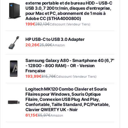
externe portable et de bureau HDD – USB-C
USB 3.0, 7 200 tr/min, disques d'entreprise,
pour Mac et PC, abonnement de 1 mois à
Adobe CC (STHA4000800)
199€
282,13€
Cdiscount (Vendeur Tiers)
HP USB-C to USB 3.0 Adapter
20,26€
25,99€
Amazon
Samsung Galaxy A80 - Smartphone 4G (6,7''
- 128GO - 8GO RAM) - OR - Version
Française
193,99€
815,76€
Cdiscount (Vendeur Tiers)
Logitech MK120 Combo Clavier et Souris
Filaires pour Windows, Souris Optique
Filaire, Connexion USB Plug And Play,
Confortable, Taille Standard, PC/Portable,
Clavier QWERTY UK - Noir
61,15€
65,97€
Amazon
PIONEER PLX-500 Blanche - Platine vinyle à