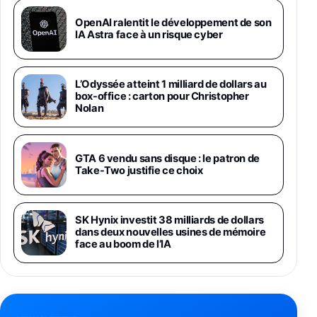
Galaxy S26 Ultra 512 Go Bleu
OpenAI ralentit le développement de son
1019€
1399€
IA Astra face à un risque cyber
Fnac (Vendeur Tiers)
Galaxy S26 Ultra 256 Go Violet
L’Odyssée atteint 1 milliard de dollars au
892€
1199€
Fnac (Vendeur Tiers)
box-office : carton pour Christopher
Nolan
Philips SHK2000BL - Casque Enfant - Bleu &
Répartiteur Audio 5 Casques, Blanc
24,94€
29,96€
GTA 6 vendu sans disque : le patron de
Fnac (Vendeur Tiers)
Take-Two justifie ce choix
Asus RT-AC59U Routeur sans Fil Double
Bande Gigabit (Serveur et Client VPN, Triple
Vlan, Mode Point d'accès et Bridge, contrôle
SK Hynix investit 38 milliards de dollars
Parental, Qos)
dans deux nouvelles usines de mémoire
39,72€
50,42€
Amazon
face au boom de l’IA
Panasonic KX-TG6822 Téléphones Sans fil
Répondeur Ecran [Version Française]
31,67€
47,96€
Amazon