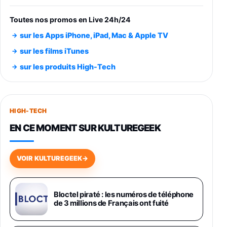
entraénement direct 3 vitesses (33-45-78
trs/min) avec pre-ampli intégré et port USB
Toutes nos promos en Live 24h/24
348,99€
384,71€
Amazon
sur les Apps iPhone, iPad, Mac & Apple TV
Smartphone SAMSUNG Galaxy S26 Ultra
sur les films iTunes
Noir 256Go
sur les produits High-Tech
891,99€
1199€
Fnac (Vendeur Tiers)
Smartphone SAMSUNG Galaxy S26+ Violet
256Go
HIGH-TECH
749,99€
1240,43€
Fnac (Vendeur Tiers)
EN CE MOMENT SUR KULTUREGEEK
Galaxy S26 256 Go Bleu
648,63€
834,71€
Fnac (Vendeur Tiers)
VOIR KULTUREGEEK
→
Samsung Galaxy Miracle Ultra, Smartphone
Android 5G avec Galaxy AI, 512 Go,
Chargeur Secteur Rapide 25W Inclus,
Bloctel piraté : les numéros de téléphone
de 3 millions de Français ont fuité
Smartphone déverrouillé, Noir, Version FR
1019€
1399€
Fnac (Vendeur Tiers)