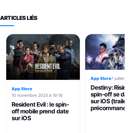
ARTICLES LIÉS
App Store
7 juillet 20
Destiny: Rising :
App Store
spin-off se date
10 novembre 2025 à 19:18
sur iOS (trailer 
Resident Evil : le spin-
précommandes
off mobile prend date
sur iOS