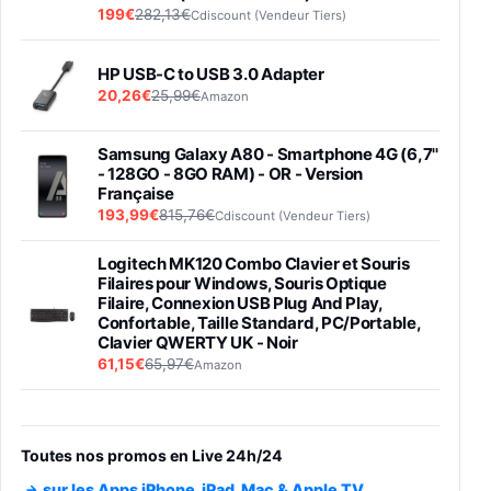
199€
282,13€
Cdiscount (Vendeur Tiers)
HP USB-C to USB 3.0 Adapter
20,26€
25,99€
Amazon
Samsung Galaxy A80 - Smartphone 4G (6,7''
- 128GO - 8GO RAM) - OR - Version
Française
193,99€
815,76€
Cdiscount (Vendeur Tiers)
Logitech MK120 Combo Clavier et Souris
Filaires pour Windows, Souris Optique
Filaire, Connexion USB Plug And Play,
Confortable, Taille Standard, PC/Portable,
Clavier QWERTY UK - Noir
61,15€
65,97€
Amazon
PIONEER PLX-500 Blanche - Platine vinyle à
entraénement direct 3 vitesses (33-45-78
trs/min) avec pre-ampli intégré et port USB
Toutes nos promos en Live 24h/24
348,99€
384,71€
Amazon
sur les Apps iPhone, iPad, Mac & Apple TV