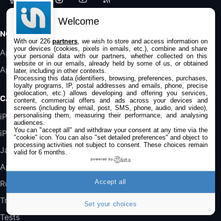
Accessoire iRobot Roomba - Kit de
Rémplacement Roomba Séries 600
Welcome
19,9€
23,99€
Amazon
NOS APPS
With our 226
partners
, we wish to store and access information on
your devices (cookies, pixels in emails, etc.), combine and share
Harman Kardon SoundSticks 5 Haut-Parleur
Application iPhone/iPad
your personal data with our partners, whether collected on this
Bluetooth, Noir
website or in our emails, already held by some of us, or obtained
Application Mac
289,47€
317,71€
later, including in other contexts.
Boulanger
Processing this data (identifiers, browsing, preferences, purchases,
loyalty programs, IP, postal addresses and emails, phone, precise
Galaxy S25 FE 6,7\" 5G Nano SIM 128 Go
geolocation, etc.) allows developing and offering you services,
CATÉGORIES
content, commercial offers and ads across your devices and
Blanc
screens (including by email, post, SMS, phone, audio, and video),
489,99€
647,51€
Fnac (Vendeur Tiers)
personalising them, measuring their performance, and analysing
iPhone
audiences.
You can "accept all" and withdraw your consent at any time via the
iPad
"cookie" icon
. You can also "set detailed preferences" and object to
DeLonghi ECAM290.22.b
processing activities not subject to consent. These choices remain
357,4€
389,7€
Cdiscount (Vendeur Tiers)
Jailbreak
valid for 6 months.
powered by
Applications
Jeu FIFA 20 sur PC (code à télécharger)
Accept all
Rumeurs
45,98€
57,99€
Rue Du Commerce (Vendeur Tiers)
Trucs & astuces
Set your choices
Tests