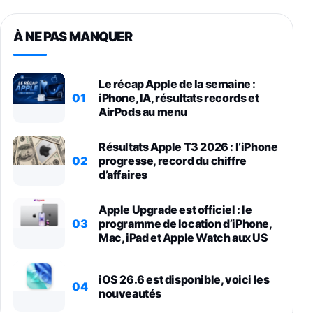
À NE PAS MANQUER
Le récap Apple de la semaine :
01
iPhone, IA, résultats records et
AirPods au menu
Résultats Apple T3 2026 : l’iPhone
02
progresse, record du chiffre
d’affaires
Apple Upgrade est officiel : le
03
programme de location d’iPhone,
Mac, iPad et Apple Watch aux US
iOS 26.6 est disponible, voici les
04
nouveautés