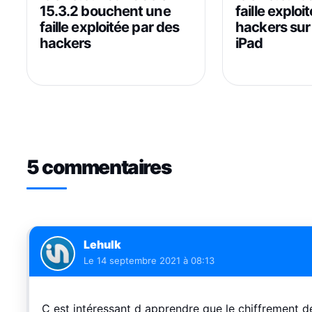
15.3.2 bouchent une
faille exploi
faille exploitée par des
hackers sur
hackers
iPad
5 commentaires
Lehulk
Le
14 septembre 2021 à 08:13
C est intéressant d apprendre que le chiffrement d