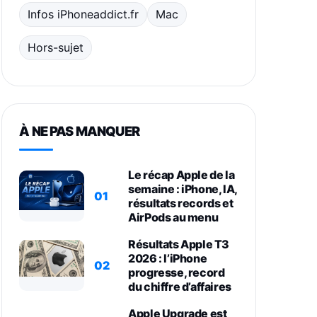
Infos iPhoneaddict.fr
Mac
Hors-sujet
À NE PAS MANQUER
Le récap Apple de la
semaine : iPhone, IA,
01
résultats records et
AirPods au menu
Résultats Apple T3
2026 : l’iPhone
02
progresse, record
du chiffre d’affaires
Apple Upgrade est