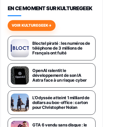
648,63€
834,71€
Fnac (Vendeur Tiers)
EN CE MOMENT SUR KULTUREGEEK
Samsung Galaxy Miracle Ultra,
Smartphone Android 5G avec
VOIR KULTUREGEEK
→
Galaxy AI, 512 Go, Chargeur
Secteur Rapide 25W Inclus,
Smartphone déverrouillé, Noir,
Version FR
Bloctel piraté : les numéros de
1019€
1399€
téléphone de 3 millions de
Fnac (Vendeur Tiers)
Français ont fuité
Galaxy S26 Ultra 512 Go Bleu
1019€
1399€
Fnac (Vendeur Tiers)
OpenAI ralentit le
développement de son IA
Astra face à un risque cyber
Galaxy S26 Ultra 256 Go Violet
892€
1199€
Fnac (Vendeur Tiers)
L’Odyssée atteint 1 milliard de
dollars au box-office : carton
Philips SHK2000BL - Casque
pour Christopher Nolan
Enfant - Bleu & Répartiteur Audio
5 Casques, Blanc
24,94€
29,96€
Fnac (Vendeur Tiers)
GTA 6 vendu sans disque : le