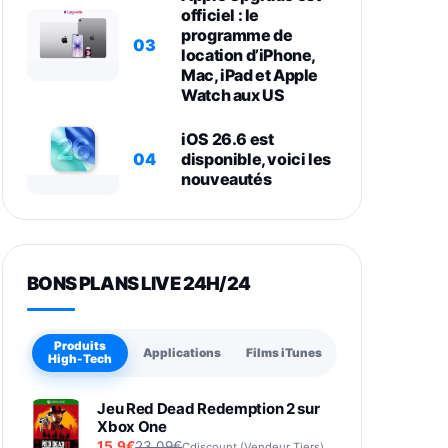
officiel : le
programme de
03
location d’iPhone,
Mac, iPad et Apple
Watch aux US
iOS 26.6 est
04
disponible, voici les
nouveautés
BONS PLANS LIVE 24H/24
Produits
Applications
Films iTunes
High-Tech
Jeu Red Dead Redemption 2 sur
Xbox One
15,9€
23,09€
Cdiscount (Vendeur Tiers)