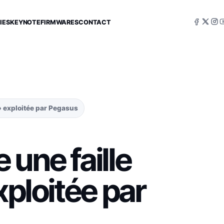
IES
KEYNOTE
FIRMWARES
CONTACT
 » exploitée par Pegasus
 une faille
xploitée par