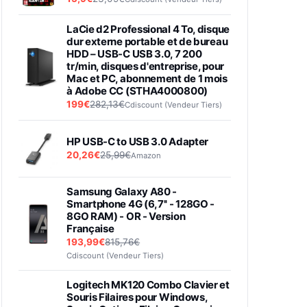
LaCie d2 Professional 4 To, disque
dur externe portable et de bureau
HDD – USB-C USB 3.0, 7 200
tr/min, disques d'entreprise, pour
Mac et PC, abonnement de 1 mois
à Adobe CC (STHA4000800)
199€
282,13€
Cdiscount (Vendeur Tiers)
HP USB-C to USB 3.0 Adapter
20,26€
25,99€
Amazon
Samsung Galaxy A80 -
Smartphone 4G (6,7'' - 128GO -
8GO RAM) - OR - Version
Française
193,99€
815,76€
Cdiscount (Vendeur Tiers)
Logitech MK120 Combo Clavier et
Souris Filaires pour Windows,