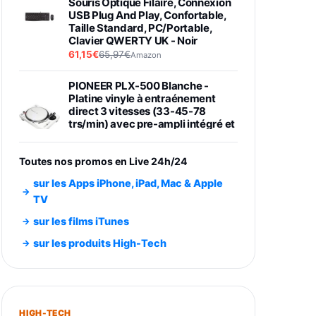
Souris Optique Filaire, Connexion
USB Plug And Play, Confortable,
Taille Standard, PC/Portable,
Clavier QWERTY UK - Noir
61,15€
65,97€
Amazon
PIONEER PLX-500 Blanche -
Platine vinyle à entraénement
direct 3 vitesses (33-45-78
trs/min) avec pre-ampli intégré et
port USB
348,99€
384,71€
Amazon
Toutes nos promos en Live 24h/24
Smartphone SAMSUNG Galaxy
sur les Apps iPhone, iPad, Mac & Apple
S26 Ultra Noir 256Go
TV
891,99€
1199€
Fnac (Vendeur Tiers)
sur les films iTunes
Smartphone SAMSUNG Galaxy
sur les produits High-Tech
S26+ Violet 256Go
749,99€
1240,43€
Fnac (Vendeur Tiers)
Galaxy S26 256 Go Bleu
HIGH-TECH