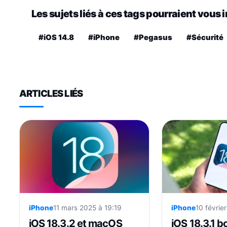
Les sujets liés à ces tags pourraient vous 
#iOS 14.8
#iPhone
#Pegasus
#Sécurité
ARTICLES LIÉS
iPhone
11 mars 2025 à 19:19
iPhone
10 févrie
iOS 18.3.2 et macOS
iOS 18.3.1 