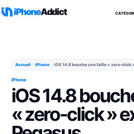
Aller au contenu
iPhone
Addict
CATÉGOR
Accueil
iPhone
iOS 14.8 bouche une faille « zero-click
iPhone
iOS 14.8 bouche
« zero-click » e
Pegasus