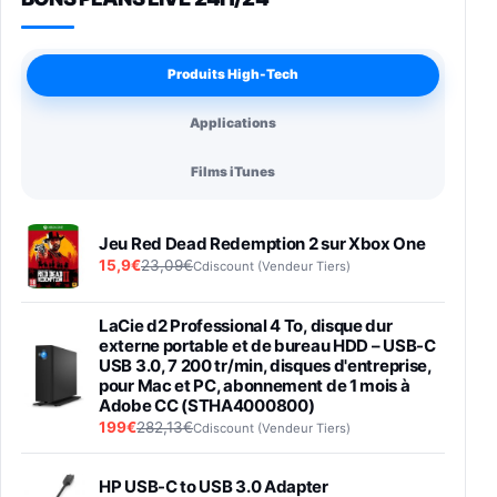
Produits High-Tech
Applications
Films iTunes
Jeu Red Dead Redemption 2 sur Xbox One
15,9€
23,09€
Cdiscount (Vendeur Tiers)
LaCie d2 Professional 4 To, disque dur
externe portable et de bureau HDD – USB-C
USB 3.0, 7 200 tr/min, disques d'entreprise,
pour Mac et PC, abonnement de 1 mois à
Adobe CC (STHA4000800)
199€
282,13€
Cdiscount (Vendeur Tiers)
HP USB-C to USB 3.0 Adapter