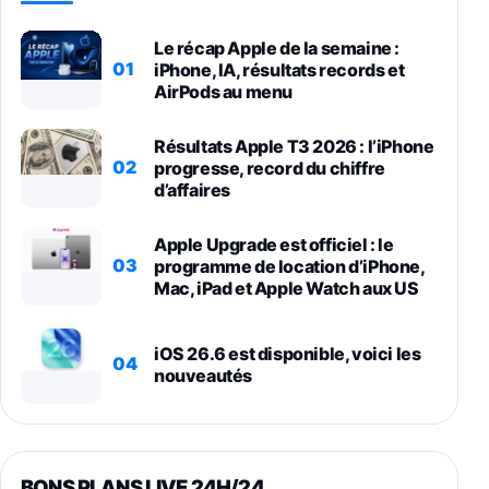
Le récap Apple de la semaine :
01
iPhone, IA, résultats records et
AirPods au menu
Résultats Apple T3 2026 : l’iPhone
02
progresse, record du chiffre
d’affaires
Apple Upgrade est officiel : le
03
programme de location d’iPhone,
Mac, iPad et Apple Watch aux US
iOS 26.6 est disponible, voici les
04
nouveautés
BONS PLANS LIVE 24H/24