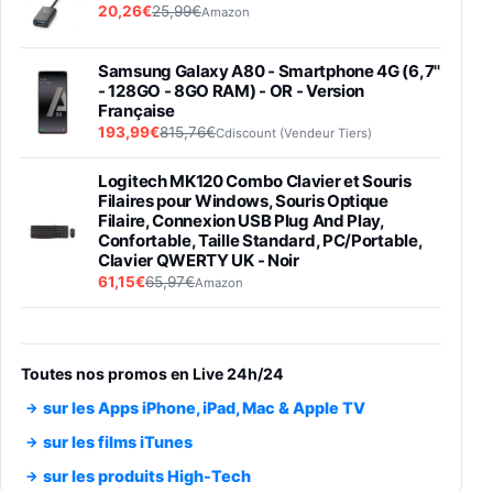
20,26€
25,99€
Amazon
Samsung Galaxy A80 - Smartphone 4G (6,7''
- 128GO - 8GO RAM) - OR - Version
Française
193,99€
815,76€
Cdiscount (Vendeur Tiers)
Logitech MK120 Combo Clavier et Souris
Filaires pour Windows, Souris Optique
Filaire, Connexion USB Plug And Play,
Confortable, Taille Standard, PC/Portable,
Clavier QWERTY UK - Noir
61,15€
65,97€
Amazon
PIONEER PLX-500 Blanche - Platine vinyle à
entraénement direct 3 vitesses (33-45-78
trs/min) avec pre-ampli intégré et port USB
Toutes nos promos en Live 24h/24
348,99€
384,71€
Amazon
sur les Apps iPhone, iPad, Mac & Apple TV
Smartphone SAMSUNG Galaxy S26 Ultra
sur les films iTunes
Noir 256Go
sur les produits High-Tech
891,99€
1199€
Fnac (Vendeur Tiers)