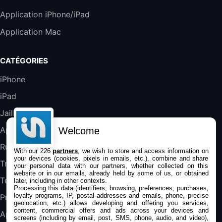
Harman Kardon SoundSticks 5 Haut-Parleur
Application iPhone/iPad
Bluetooth, Noir
Application Mac
289,47€
317,71€
Boulanger
Galaxy S25 FE 6,7\" 5G Nano SIM 128 Go
CATÉGORIES
Blanc
489,99€
647,51€
Fnac (Vendeur Tiers)
iPhone
iPad
DeLonghi ECAM290.22.b
357,4€
389,7€
Cdiscount (Vendeur Tiers)
Jailbreak
Applications
Welcome
Jeu FIFA 20 sur PC (code à télécharger)
Rumeurs
With our 226
partners
, we wish to store and access information on
45,98€
57,99€
Rue Du Commerce (Vendeur Tiers)
your devices (cookies, pixels in emails, etc.), combine and share
Trucs & astuces
your personal data with our partners, whether collected on this
website or in our emails, already held by some of us, or obtained
Tests
later, including in other contexts.
Processing this data (identifiers, browsing, preferences, purchases,
loyalty programs, IP, postal addresses and emails, phone, precise
Promos
geolocation, etc.) allows developing and offering you services,
content, commercial offers and ads across your devices and
Apple
screens (including by email, post, SMS, phone, audio, and video),