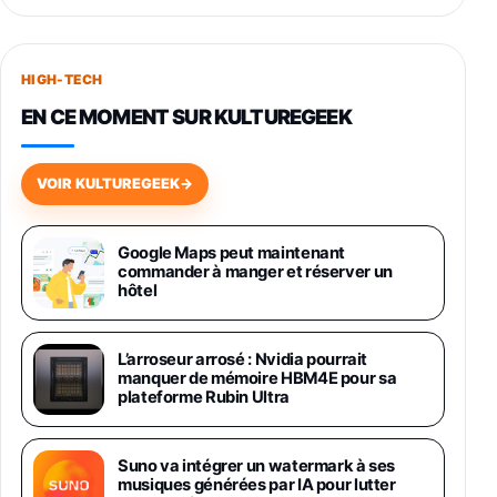
Smartphone SAMSUNG Galaxy S26+ Violet
256Go
HIGH-TECH
749,99€
1240,43€
Fnac (Vendeur Tiers)
EN CE MOMENT SUR KULTUREGEEK
Galaxy S26 256 Go Bleu
648,63€
834,71€
Fnac (Vendeur Tiers)
VOIR KULTUREGEEK
→
Samsung Galaxy Miracle Ultra, Smartphone
Android 5G avec Galaxy AI, 512 Go,
Google Maps peut maintenant
Chargeur Secteur Rapide 25W Inclus,
commander à manger et réserver un
Smartphone déverrouillé, Noir, Version FR
hôtel
1019€
1399€
Fnac (Vendeur Tiers)
L’arroseur arrosé : Nvidia pourrait
Galaxy S26 Ultra 512 Go Bleu
manquer de mémoire HBM4E pour sa
1019€
1399€
Fnac (Vendeur Tiers)
plateforme Rubin Ultra
Galaxy S26 Ultra 256 Go Violet
Suno va intégrer un watermark à ses
892€
1199€
Fnac (Vendeur Tiers)
musiques générées par IA pour lutter