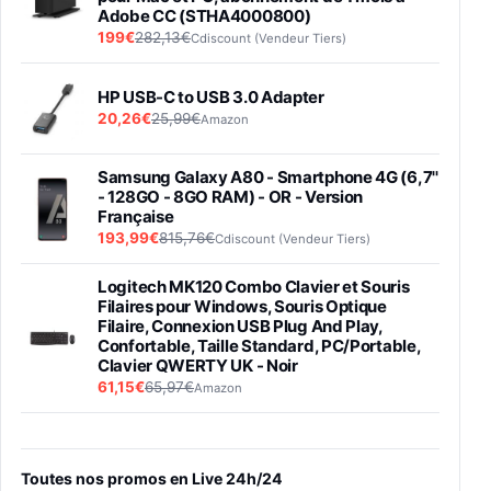
Adobe CC (STHA4000800)
199€
282,13€
Cdiscount (Vendeur Tiers)
HP USB-C to USB 3.0 Adapter
20,26€
25,99€
Amazon
Samsung Galaxy A80 - Smartphone 4G (6,7''
- 128GO - 8GO RAM) - OR - Version
Française
193,99€
815,76€
Cdiscount (Vendeur Tiers)
Logitech MK120 Combo Clavier et Souris
Filaires pour Windows, Souris Optique
Filaire, Connexion USB Plug And Play,
Confortable, Taille Standard, PC/Portable,
Clavier QWERTY UK - Noir
61,15€
65,97€
Amazon
PIONEER PLX-500 Blanche - Platine vinyle à
entraénement direct 3 vitesses (33-45-78
trs/min) avec pre-ampli intégré et port USB
Toutes nos promos en Live 24h/24