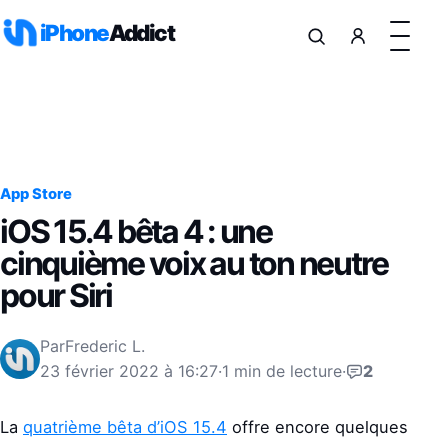
Aller au contenu
iPhone
Addict
App Store
iOS 15.4 bêta 4 : une
cinquième voix au ton neutre
pour Siri
Par
Frederic L.
23 février 2022 à 16:27
·
1 min de lecture
·
2
La
quatrième bêta d’iOS 15.4
offre encore quelques