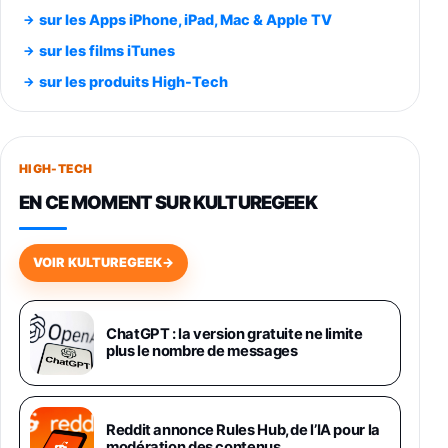
348,99€
384,71€
Amazon
sur les Apps iPhone, iPad, Mac & Apple TV
Smartphone SAMSUNG Galaxy S26 Ultra
sur les films iTunes
Noir 256Go
sur les produits High-Tech
891,99€
1199€
Fnac (Vendeur Tiers)
Smartphone SAMSUNG Galaxy S26+ Violet
256Go
HIGH-TECH
749,99€
1240,43€
Fnac (Vendeur Tiers)
EN CE MOMENT SUR KULTUREGEEK
Galaxy S26 256 Go Bleu
648,63€
834,71€
Fnac (Vendeur Tiers)
VOIR KULTUREGEEK
→
Samsung Galaxy Miracle Ultra, Smartphone
Android 5G avec Galaxy AI, 512 Go,
Chargeur Secteur Rapide 25W Inclus,
ChatGPT : la version gratuite ne limite
plus le nombre de messages
Smartphone déverrouillé, Noir, Version FR
1019€
1399€
Fnac (Vendeur Tiers)
Galaxy S26 Ultra 512 Go Bleu
Reddit annonce Rules Hub, de l’IA pour la
1019€
1399€
modération des contenus
Fnac (Vendeur Tiers)