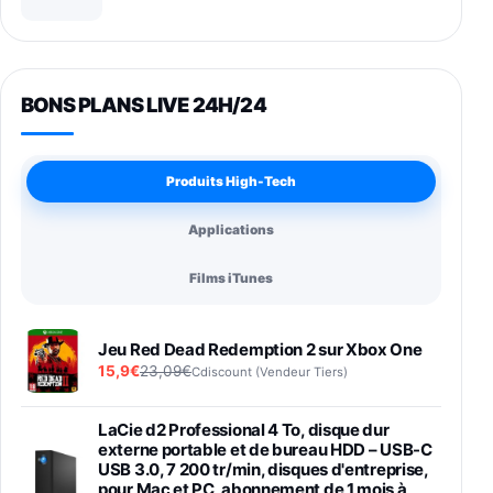
BONS PLANS LIVE 24H/24
Produits High-Tech
Applications
Films iTunes
Jeu Red Dead Redemption 2 sur Xbox One
15,9€
23,09€
Cdiscount (Vendeur Tiers)
LaCie d2 Professional 4 To, disque dur
externe portable et de bureau HDD – USB-C
USB 3.0, 7 200 tr/min, disques d'entreprise,
pour Mac et PC, abonnement de 1 mois à