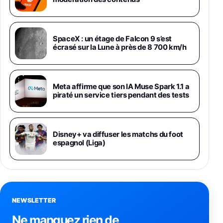
Galaxy S26 Ultra 256 Go Violet
SpaceX : un étage de Falcon 9 s’est
892€
1199€
Fnac (Vendeur Tiers)
écrasé sur la Lune à près de 8 700 km/h
Philips SHK2000BL - Casque Enfant - Bleu &
Répartiteur Audio 5 Casques, Blanc
24,94€
29,96€
Meta affirme que son IA Muse Spark 1.1 a
Fnac (Vendeur Tiers)
piraté un service tiers pendant des tests
Asus RT-AC59U Routeur sans Fil Double
Bande Gigabit (Serveur et Client VPN, Triple
Vlan, Mode Point d'accès et Bridge, contrôle
Disney+ va diffuser les matchs du foot
Parental, Qos)
espagnol (Liga)
39,72€
50,42€
Amazon
Panasonic KX-TG6822 Téléphones Sans fil
Répondeur Ecran [Version Française]
31,67€
47,96€
Amazon
NEWSLETTER
Smartphone APPLE iPhone 15 Noir 128Go
Ne manquez rien de
489,99€
499,99€