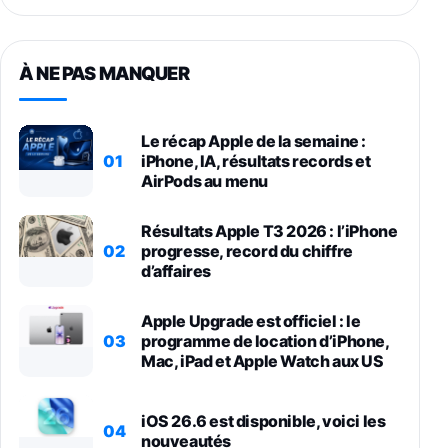
À NE PAS MANQUER
Le récap Apple de la semaine :
01
iPhone, IA, résultats records et
AirPods au menu
Résultats Apple T3 2026 : l’iPhone
02
progresse, record du chiffre
d’affaires
Apple Upgrade est officiel : le
03
programme de location d’iPhone,
Mac, iPad et Apple Watch aux US
iOS 26.6 est disponible, voici les
04
nouveautés