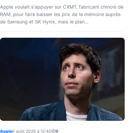
Apple voulait s'appuyer sur CXMT, fabricant chinois de
RAM, pour faire baisser les prix de la mémoire auprès
de Samsung et SK Hynix, mais le plan…
Apple
6 août 2026 à 12:40
0