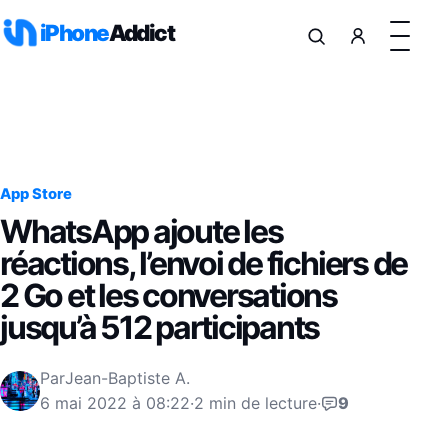
Aller au contenu
iPhone
Addict
App Store
WhatsApp ajoute les
réactions, l’envoi de fichiers de
2 Go et les conversations
jusqu’à 512 participants
Par
Jean-Baptiste A.
6 mai 2022 à 08:22
·
2 min de lecture
·
9