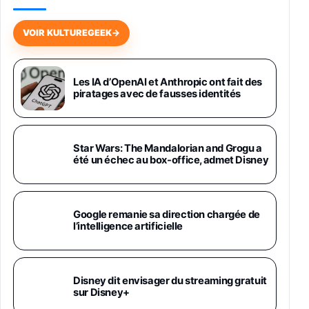
Galaxy S26 256 Go Bleu
648,63€
834,71€
Fnac (Vendeur Tiers)
VOIR KULTUREGEEK
→
Samsung Galaxy Miracle Ultra, Smartphone
Android 5G avec Galaxy AI, 512 Go,
Chargeur Secteur Rapide 25W Inclus,
Les IA d’OpenAI et Anthropic ont fait des
piratages avec de fausses identités
Smartphone déverrouillé, Noir, Version FR
1019€
1399€
Fnac (Vendeur Tiers)
Galaxy S26 Ultra 512 Go Bleu
Star Wars: The Mandalorian and Grogu a
1019€
1399€
été un échec au box-office, admet Disney
Fnac (Vendeur Tiers)
Galaxy S26 Ultra 256 Go Violet
Google remanie sa direction chargée de
892€
1199€
Fnac (Vendeur Tiers)
l’intelligence artificielle
Philips SHK2000BL - Casque Enfant - Bleu &
Répartiteur Audio 5 Casques, Blanc
24,94€
29,96€
Disney dit envisager du streaming gratuit
Fnac (Vendeur Tiers)
sur Disney+