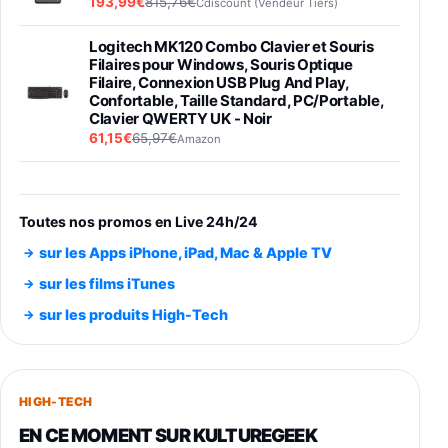
193,99€
815,76€
Cdiscount (Vendeur Tiers)
Logitech MK120 Combo Clavier et Souris
Filaires pour Windows, Souris Optique
Filaire, Connexion USB Plug And Play,
Confortable, Taille Standard, PC/Portable,
Clavier QWERTY UK - Noir
61,15€
65,97€
Amazon
PIONEER PLX-500 Blanche - Platine vinyle à
entraénement direct 3 vitesses (33-45-78
trs/min) avec pre-ampli intégré et port USB
Toutes nos promos en Live 24h/24
348,99€
384,71€
Amazon
sur les Apps iPhone, iPad, Mac & Apple TV
Smartphone SAMSUNG Galaxy S26 Ultra
sur les films iTunes
Noir 256Go
sur les produits High-Tech
891,99€
1199€
Fnac (Vendeur Tiers)
Smartphone SAMSUNG Galaxy S26+ Violet
256Go
HIGH-TECH
749,99€
1240,43€
Fnac (Vendeur Tiers)
EN CE MOMENT SUR KULTUREGEEK