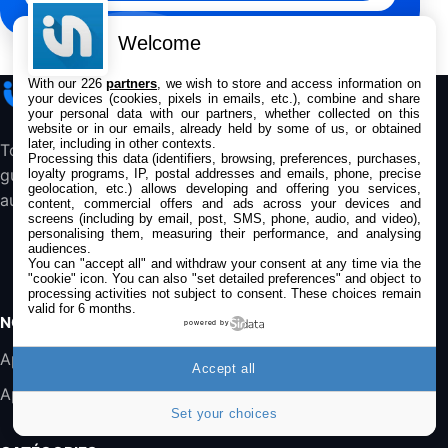
Jabra Biz 1500 USB-A Casque Stereo -
Casque Filaire avec Microphone Antibruit,
Welcome
Unité de Contrôle et Protection contre les
Pics de Volume pour Téléphones de Bureau
With our 226
partners
, we wish to store and access information on
iPhone
Addict
et Softphones
your devices (cookies, pixels in emails, etc.), combine and share
44,43€
66,9€
your personal data with our partners, whether collected on this
Amazon
website or in our emails, already held by some of us, or obtained
later, including in other contexts.
Toute l’actualité Apple, les bons plans, les
Jabra Biz 2300 - Casque Mono supra-
Processing this data (identifiers, browsing, preferences, purchases,
guides et les analyses pour suivre l’écosystème
loyalty programs, IP, postal addresses and emails, phone, precise
auriculaire Quick Disconnect - Casque
geolocation, etc.) allows developing and offering you services,
Filaire avec Microphone Antibruit Pour
au quotidien.
content, commercial offers and ads across your devices and
Téléphones de Bureau
screens (including by email, post, SMS, phone, audio, and video),
31,87€
88,29€
Amazon
personalising them, measuring their performance, and analysing
audiences.
You can "accept all" and withdraw your consent at any time via the
Accessoire iRobot Roomba - Kit de
"cookie" icon
. You can also "set detailed preferences" and object to
Rémplacement Roomba Séries 600
processing activities not subject to consent. These choices remain
valid for 6 months.
19,9€
23,99€
Amazon
NOS APPS
powered by
Harman Kardon SoundSticks 5 Haut-Parleur
Application iPhone/iPad
Accept all
Bluetooth, Noir
Application Mac
289,47€
317,71€
Boulanger
Set your choices
Galaxy S25 FE 6,7\" 5G Nano SIM 128 Go