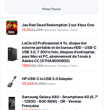
Films iTunes
Jeu Red Dead Redemption 2 sur Xbox One
15,9€
23,09€
Cdiscount (Vendeur Tiers)
LaCie d2 Professional 4 To, disque dur
externe portable et de bureau HDD – USB-C
USB 3.0, 7 200 tr/min, disques d'entreprise,
pour Mac et PC, abonnement de 1 mois à
Adobe CC (STHA4000800)
199€
282,13€
Cdiscount (Vendeur Tiers)
HP USB-C to USB 3.0 Adapter
20,26€
25,99€
Amazon
Samsung Galaxy A80 - Smartphone 4G (6,7''
- 128GO - 8GO RAM) - OR - Version
Française