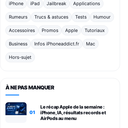
iPhone
iPad
Jailbreak
Applications
Rumeurs
Trucs & astuces
Tests
Humour
Accessoires
Promos
Apple
Tutoriaux
Business
Infos iPhoneaddict.fr
Mac
Hors-sujet
À NE PAS MANQUER
Le récap Apple de la semaine :
01
iPhone, IA, résultats records et
AirPods au menu