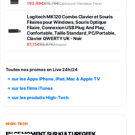
193,99€
815,76€
Cdiscount (Vendeur Tiers)
Logitech MK120 Combo Clavier et Souris
Filaires pour Windows, Souris Optique
Filaire, Connexion USB Plug And Play,
Confortable, Taille Standard, PC/Portable,
Clavier QWERTY UK - Noir
61,15€
65,97€
Amazon
PIONEER PLX-500 Blanche - Platine vinyle à
entraénement direct 3 vitesses (33-45-78
trs/min) avec pre-ampli intégré et port USB
Toutes nos promos en Live 24h/24
348,99€
384,71€
Amazon
sur les Apps iPhone, iPad, Mac & Apple TV
Smartphone SAMSUNG Galaxy S26 Ultra
sur les films iTunes
Noir 256Go
sur les produits High-Tech
891,99€
1199€
Fnac (Vendeur Tiers)
Smartphone SAMSUNG Galaxy S26+ Violet
256Go
HIGH-TECH
749,99€
1240,43€
Fnac (Vendeur Tiers)
EN CE MOMENT SUR KULTUREGEEK