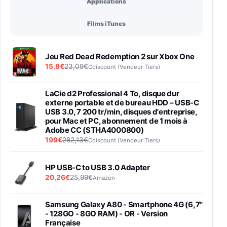
Applications
Films iTunes
Jeu Red Dead Redemption 2 sur Xbox One
15,9€
23,09€
Cdiscount (Vendeur Tiers)
LaCie d2 Professional 4 To, disque dur
externe portable et de bureau HDD – USB-C
USB 3.0, 7 200 tr/min, disques d'entreprise,
pour Mac et PC, abonnement de 1 mois à
Adobe CC (STHA4000800)
199€
282,13€
Cdiscount (Vendeur Tiers)
HP USB-C to USB 3.0 Adapter
20,26€
25,99€
Amazon
Samsung Galaxy A80 - Smartphone 4G (6,7''
- 128GO - 8GO RAM) - OR - Version
Française