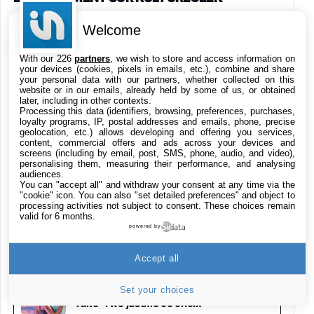
Galaxy S26 256 Go Bleu
648,63€
834,71€
Welcome
Fnac (Vendeur Tiers)
VOIR KULTUREGEEK
→
With our 226
partners
, we wish to store and access information on
Samsung Galaxy Miracle Ultra, Smartphone
your devices (cookies, pixels in emails, etc.), combine and share
Android 5G avec Galaxy AI, 512 Go,
your personal data with our partners, whether collected on this
Chargeur Secteur Rapide 25W Inclus,
Bloctel piraté : les numéros de téléphone
website or in our emails, already held by some of us, or obtained
later, including in other contexts.
de 3 millions de Français ont fuité
Smartphone déverrouillé, Noir, Version FR
Processing this data (identifiers, browsing, preferences, purchases,
1019€
1399€
Fnac (Vendeur Tiers)
loyalty programs, IP, postal addresses and emails, phone, precise
geolocation, etc.) allows developing and offering you services,
content, commercial offers and ads across your devices and
screens (including by email, post, SMS, phone, audio, and video),
Galaxy S26 Ultra 512 Go Bleu
OpenAI ralentit le développement de son
personalising them, measuring their performance, and analysing
1019€
1399€
IA Astra face à un risque cyber
Fnac (Vendeur Tiers)
audiences.
You can "accept all" and withdraw your consent at any time via the
"cookie" icon
. You can also "set detailed preferences" and object to
processing activities not subject to consent. These choices remain
Galaxy S26 Ultra 256 Go Violet
valid for 6 months.
L’Odyssée atteint 1 milliard de dollars au
892€
1199€
Fnac (Vendeur Tiers)
powered by
box-office : carton pour Christopher
Nolan
Accept all
Philips SHK2000BL - Casque Enfant - Bleu &
Répartiteur Audio 5 Casques, Blanc
Set your choices
24,94€
29,96€
GTA 6 vendu sans disque : le patron de
Fnac (Vendeur Tiers)
Take-Two justifie ce choix