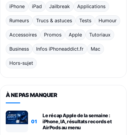
iPhone
iPad
Jailbreak
Applications
Rumeurs
Trucs & astuces
Tests
Humour
Accessoires
Promos
Apple
Tutoriaux
Business
Infos iPhoneaddict.fr
Mac
Hors-sujet
À NE PAS MANQUER
Le récap Apple de la semaine :
01
iPhone, IA, résultats records et
AirPods au menu