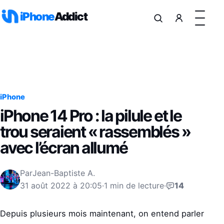
Aller au contenu
iPhone
Addict
iPhone
iPhone 14 Pro : la pilule et le
trou seraient « rassemblés »
avec l’écran allumé
Par
Jean-Baptiste A.
31 août 2022 à 20:05
·
1 min de lecture
·
14
Depuis plusieurs mois maintenant, on entend parler