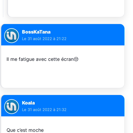
BossKaTana
Le
31 août 2022 à 21:22
Il me fatigue avec cette écran😒
Koala
Le
31 août 2022 à 21:32
Que c’est moche