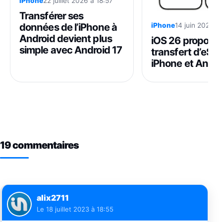
iPhone
22 juillet 2026 à 18:57
Transférer ses
données de l’iPhone à
iPhone
14 juin 2025 à
Android devient plus
iOS 26 propose 
simple avec Android 17
transfert d’eSI
iPhone et Andro
19 commentaires
alix2711
Le
18 juillet 2023 à 18:55