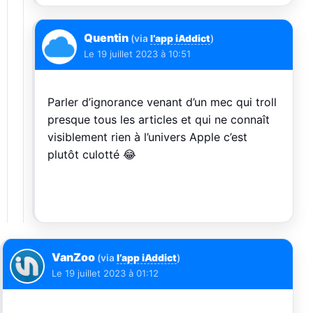
Quentin
(via
l’app iAddict
)
Le
19 juillet 2023 à 10:51
Parler d’ignorance venant d’un mec qui troll
presque tous les articles et qui ne connaît
visiblement rien à l’univers Apple c’est
plutôt culotté 😂
VanZoo
(via
l’app iAddict
)
Le
19 juillet 2023 à 01:12