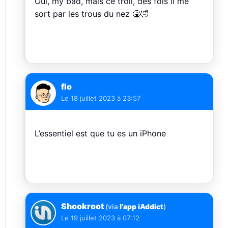
Oui, my bad, mais ce troll, des fois il me
sort par les trous du nez 🤮🤣
flo
Le
18 juillet 2023 à 23:57
L’essentiel est que tu es un iPhone
Shookroot
(via
l’app iAddict
)
Le
19 juillet 2023 à 07:12