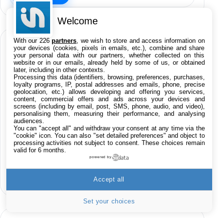
Welcome
With our 226
partners
, we wish to store and access information on
CATÉGORIES
your devices (cookies, pixels in emails, etc.), combine and share
your personal data with our partners, whether collected on this
website or in our emails, already held by some of us, or obtained
later, including in other contexts.
Processing this data (identifiers, browsing, preferences, purchases,
iPhone
iPad
Jailbreak
Applications
loyalty programs, IP, postal addresses and emails, phone, precise
geolocation, etc.) allows developing and offering you services,
content, commercial offers and ads across your devices and
Rumeurs
Trucs & astuces
Tests
Humour
screens (including by email, post, SMS, phone, audio, and video),
personalising them, measuring their performance, and analysing
audiences.
Accessoires
Promos
Apple
Tutoriaux
You can "accept all" and withdraw your consent at any time via the
"cookie" icon
. You can also "set detailed preferences" and object to
processing activities not subject to consent. These choices remain
Business
Infos iPhoneaddict.fr
Mac
valid for 6 months.
powered by
Hors-sujet
Accept all
Set your choices