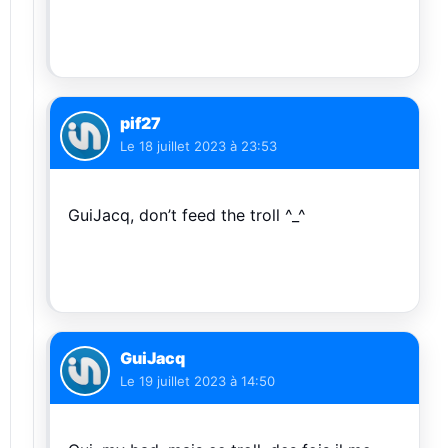
pif27
Le
18 juillet 2023 à 23:53
GuiJacq, don’t feed the troll ^_^
GuiJacq
Le
19 juillet 2023 à 14:50