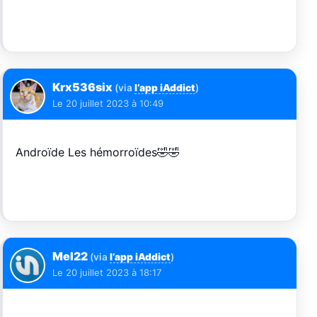
Krx536six
(via
l’app iAddict
)
Le
20 juillet 2023 à 10:49
Androïde Les hémorroïdes🤣🤣
Mel22
(via
l’app iAddict
)
Le
20 juillet 2023 à 18:17