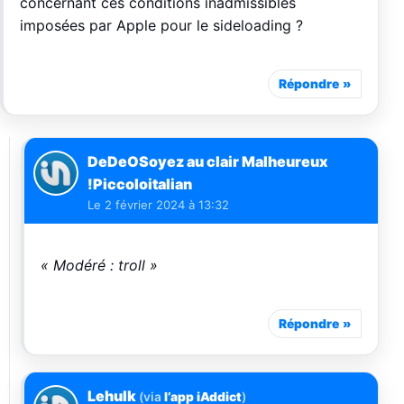
concernant ces conditions inadmissibles
imposées par Apple pour le sideloading ?
Répondre
DeDeOSoyez au clair Malheureux
!Piccoloitalian
Le
2 février 2024 à 13:32
« Modéré : troll »
Répondre
Lehulk
(via
l’app iAddict
)