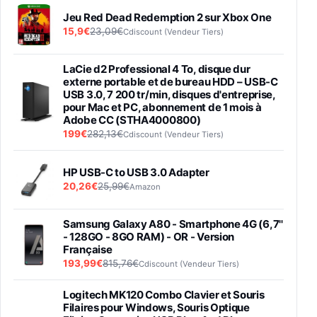
Jeu Red Dead Redemption 2 sur Xbox One
15,9€
23,09€
Cdiscount (Vendeur Tiers)
LaCie d2 Professional 4 To, disque dur
externe portable et de bureau HDD – USB-C
USB 3.0, 7 200 tr/min, disques d'entreprise,
pour Mac et PC, abonnement de 1 mois à
Adobe CC (STHA4000800)
199€
282,13€
Cdiscount (Vendeur Tiers)
HP USB-C to USB 3.0 Adapter
20,26€
25,99€
Amazon
Samsung Galaxy A80 - Smartphone 4G (6,7''
- 128GO - 8GO RAM) - OR - Version
Française
193,99€
815,76€
Cdiscount (Vendeur Tiers)
Logitech MK120 Combo Clavier et Souris
Filaires pour Windows, Souris Optique