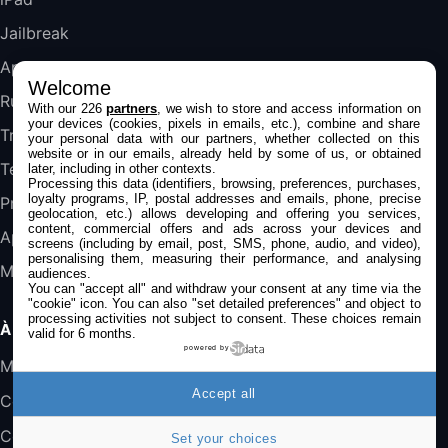
DeLonghi ECAM290.22.b
357,4€
389,7€
Cdiscount (Vendeur Tiers)
Jailbreak
Applications
Welcome
Jeu FIFA 20 sur PC (code à télécharger)
Rumeurs
With our 226
partners
, we wish to store and access information on
45,98€
57,99€
Rue Du Commerce (Vendeur Tiers)
your devices (cookies, pixels in emails, etc.), combine and share
Trucs & astuces
your personal data with our partners, whether collected on this
website or in our emails, already held by some of us, or obtained
Tests
later, including in other contexts.
Processing this data (identifiers, browsing, preferences, purchases,
loyalty programs, IP, postal addresses and emails, phone, precise
Promos
geolocation, etc.) allows developing and offering you services,
content, commercial offers and ads across your devices and
Apple
screens (including by email, post, SMS, phone, audio, and video),
personalising them, measuring their performance, and analysing
Mac
audiences.
You can "accept all" and withdraw your consent at any time via the
"cookie" icon
. You can also "set detailed preferences" and object to
processing activities not subject to consent. These choices remain
À PROPOS
valid for 6 months.
powered by
Mentions légales
Accept all
Confidentialité
Contact
Set your choices