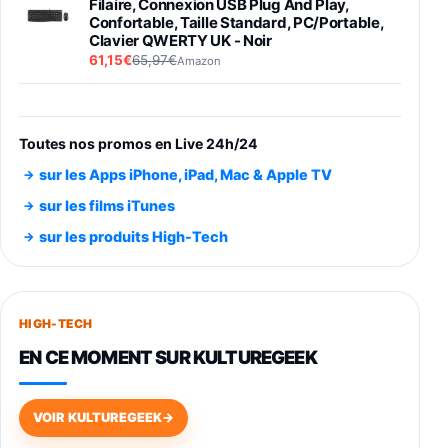
Filaire, Connexion USB Plug And Play,
Confortable, Taille Standard, PC/Portable,
Clavier QWERTY UK - Noir
61,15€
65,97€
Amazon
PIONEER PLX-500 Blanche - Platine vinyle à
entraénement direct 3 vitesses (33-45-78
trs/min) avec pre-ampli intégré et port USB
Toutes nos promos en Live 24h/24
348,99€
384,71€
Amazon
sur les Apps iPhone, iPad, Mac & Apple TV
Smartphone SAMSUNG Galaxy S26 Ultra
sur les films iTunes
Noir 256Go
sur les produits High-Tech
891,99€
1199€
Fnac (Vendeur Tiers)
Smartphone SAMSUNG Galaxy S26+ Violet
256Go
HIGH-TECH
749,99€
1240,43€
Fnac (Vendeur Tiers)
EN CE MOMENT SUR KULTUREGEEK
Galaxy S26 256 Go Bleu
648,63€
834,71€
Fnac (Vendeur Tiers)
VOIR KULTUREGEEK
→