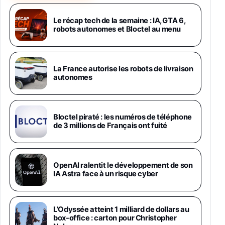
Samsung Galaxy Miracle Ultra, Smartphone
Android 5G avec Galaxy AI, 512 Go,
Chargeur Secteur Rapide 25W Inclus,
Le récap tech de la semaine : IA, GTA 6,
robots autonomes et Bloctel au menu
Smartphone déverrouillé, Noir, Version FR
1019€
1399€
Fnac (Vendeur Tiers)
Galaxy S26 Ultra 512 Go Bleu
La France autorise les robots de livraison
1019€
1399€
autonomes
Fnac (Vendeur Tiers)
Galaxy S26 Ultra 256 Go Violet
Bloctel piraté : les numéros de téléphone
892€
1199€
Fnac (Vendeur Tiers)
de 3 millions de Français ont fuité
Philips SHK2000BL - Casque Enfant - Bleu &
Répartiteur Audio 5 Casques, Blanc
24,94€
29,96€
OpenAI ralentit le développement de son
Fnac (Vendeur Tiers)
IA Astra face à un risque cyber
Asus RT-AC59U Routeur sans Fil Double
Bande Gigabit (Serveur et Client VPN, Triple
Vlan, Mode Point d'accès et Bridge, contrôle
L’Odyssée atteint 1 milliard de dollars au
Parental, Qos)
box-office : carton pour Christopher
39,72€
50,42€
Amazon