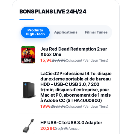
BONS PLANS LIVE 24H/24
Produits
Applications
Films iTunes
High-Tech
Jeu Red Dead Redemption 2 sur
Xbox One
15,9€
23,09€
Cdiscount (Vendeur Tiers)
LaCie d2 Professional 4 To, disque
dur externe portable et de bureau
HDD – USB-C USB 3.0, 7 200
tr/min, disques d'entreprise, pour
Mac et PC, abonnement de 1 mois
à Adobe CC (STHA4000800)
199€
282,13€
Cdiscount (Vendeur Tiers)
HP USB-C to USB 3.0 Adapter
20,26€
25,99€
Amazon