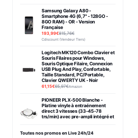
Samsung Galaxy A80 -
Smartphone 4G (6,7'' - 128GO -
8GO RAM) - OR - Version
Française
193,99€
815,76€
Cdiscount (Vendeur Tiers)
Logitech MK120 Combo Clavier et
Souris Filaires pour Windows,
Souris Optique Filaire, Connexion
USB Plug And Play, Confortable,
Taille Standard, PC/Portable,
Clavier QWERTY UK - Noir
61,15€
65,97€
Amazon
PIONEER PLX-500 Blanche -
Platine vinyle à entraénement
direct 3 vitesses (33-45-78
trs/min) avec pre-ampli intégré et
port USB
348,99€
384,71€
Amazon
Toutes nos promos en Live 24h/24