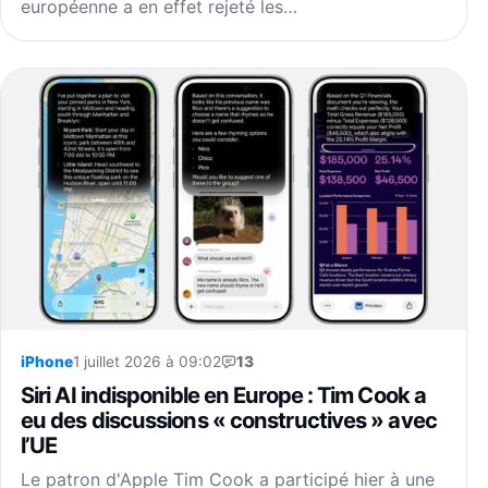
européenne a en effet rejeté les…
iPhone
1 juillet 2026 à 09:02
13
Siri AI indisponible en Europe : Tim Cook a
eu des discussions « constructives » avec
l’UE
Le patron d'Apple Tim Cook a participé hier à une