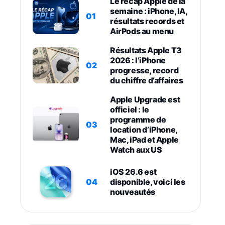
Le récap Apple de la
semaine : iPhone, IA,
01
résultats records et
AirPods au menu
Résultats Apple T3
2026 : l’iPhone
02
progresse, record
du chiffre d’affaires
Apple Upgrade est
officiel : le
programme de
03
location d’iPhone,
Mac, iPad et Apple
Watch aux US
iOS 26.6 est
04
disponible, voici les
nouveautés