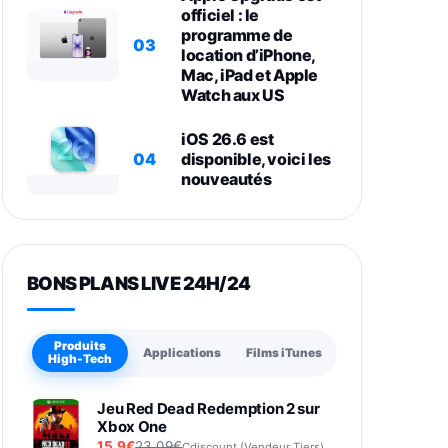
officiel : le
programme de
03
location d’iPhone,
Mac, iPad et Apple
Watch aux US
iOS 26.6 est
04
disponible, voici les
nouveautés
BONS PLANS LIVE 24H/24
Produits
Applications
Films iTunes
High-Tech
Jeu Red Dead Redemption 2 sur
Xbox One
15,9€
23,09€
Cdiscount (Vendeur Tiers)