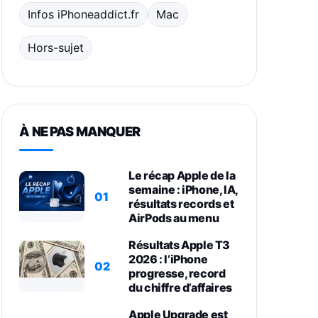
Infos iPhoneaddict.fr
Mac
Hors-sujet
À NE PAS MANQUER
Le récap Apple de la
semaine : iPhone, IA,
01
résultats records et
AirPods au menu
Résultats Apple T3
2026 : l’iPhone
02
progresse, record
du chiffre d’affaires
Apple Upgrade est