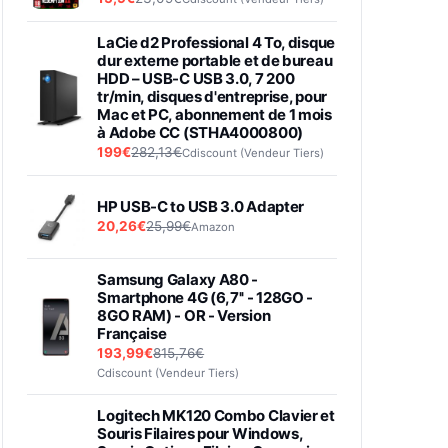
LaCie d2 Professional 4 To, disque
dur externe portable et de bureau
HDD – USB-C USB 3.0, 7 200
tr/min, disques d'entreprise, pour
Mac et PC, abonnement de 1 mois
à Adobe CC (STHA4000800)
199€
282,13€
Cdiscount (Vendeur Tiers)
HP USB-C to USB 3.0 Adapter
20,26€
25,99€
Amazon
Samsung Galaxy A80 -
Smartphone 4G (6,7'' - 128GO -
8GO RAM) - OR - Version
Française
193,99€
815,76€
Cdiscount (Vendeur Tiers)
Logitech MK120 Combo Clavier et
Souris Filaires pour Windows,