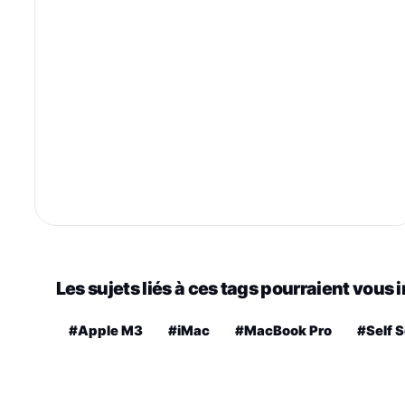
Les sujets liés à ces tags pourraient vous 
#Apple M3
#iMac
#MacBook Pro
#Self S