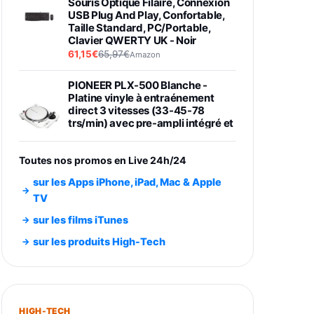
Souris Optique Filaire, Connexion
USB Plug And Play, Confortable,
Taille Standard, PC/Portable,
Clavier QWERTY UK - Noir
61,15€
65,97€
Amazon
PIONEER PLX-500 Blanche -
Platine vinyle à entraénement
direct 3 vitesses (33-45-78
trs/min) avec pre-ampli intégré et
port USB
348,99€
384,71€
Amazon
Toutes nos promos en Live 24h/24
Smartphone SAMSUNG Galaxy
sur les Apps iPhone, iPad, Mac & Apple
S26 Ultra Noir 256Go
TV
891,99€
1199€
Fnac (Vendeur Tiers)
sur les films iTunes
Smartphone SAMSUNG Galaxy
sur les produits High-Tech
S26+ Violet 256Go
749,99€
1240,43€
Fnac (Vendeur Tiers)
Galaxy S26 256 Go Bleu
HIGH-TECH