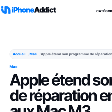
Aller au contenu
iPhone
Addict
CATÉGOR
Accueil
Mac
Apple étend son programme de réparation
Mac
Apple étend s
de réparation e
aux Mac M3