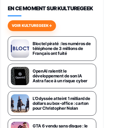
648,63€
834,71€
Fnac (Vendeur Tiers)
EN CE MOMENT SUR KULTUREGEEK
Samsung Galaxy Miracle Ultra,
Smartphone Android 5G avec
VOIR KULTUREGEEK
→
Galaxy AI, 512 Go, Chargeur
Secteur Rapide 25W Inclus,
Smartphone déverrouillé, Noir,
Version FR
Bloctel piraté : les numéros de
1019€
1399€
téléphone de 3 millions de
Fnac (Vendeur Tiers)
Français ont fuité
Galaxy S26 Ultra 512 Go Bleu
1019€
1399€
Fnac (Vendeur Tiers)
OpenAI ralentit le
développement de son IA
Astra face à un risque cyber
Galaxy S26 Ultra 256 Go Violet
892€
1199€
Fnac (Vendeur Tiers)
L’Odyssée atteint 1 milliard de
dollars au box-office : carton
Philips SHK2000BL - Casque
pour Christopher Nolan
Enfant - Bleu & Répartiteur Audio
5 Casques, Blanc
24,94€
29,96€
Fnac (Vendeur Tiers)
GTA 6 vendu sans disque : le