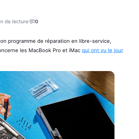
n de lecture
·
0
 son programme de réparation en libre-service,
concerne les MacBook Pro et iMac
qui ont vu le jour