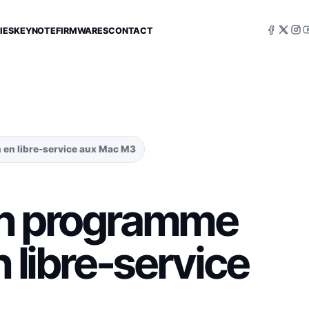
IES
KEYNOTE
FIRMWARES
CONTACT
 en libre-service aux Mac M3
on programme
n libre-service