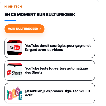
256Go
HIGH-TECH
749,99€
1240,43€
Fnac (Vendeur Tiers)
EN CE MOMENT SUR KULTUREGEEK
Galaxy S26 256 Go Bleu
648,63€
834,71€
Fnac (Vendeur Tiers)
VOIR KULTUREGEEK
→
Samsung Galaxy Miracle Ultra, Smartphone
Android 5G avec Galaxy AI, 512 Go,
Chargeur Secteur Rapide 25W Inclus,
YouTube durcit ses règles pour gagner de
l’argent avec les vidéos
Smartphone déverrouillé, Noir, Version FR
1019€
1399€
Fnac (Vendeur Tiers)
Galaxy S26 Ultra 512 Go Bleu
YouTube teste l’ouverture automatique
1019€
1399€
des Shorts
Fnac (Vendeur Tiers)
Galaxy S26 Ultra 256 Go Violet
[#BonPlan] Les promos High-Tech du 10
892€
1199€
Fnac (Vendeur Tiers)
août
Philips SHK2000BL - Casque Enfant - Bleu &