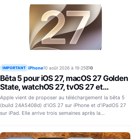
iPhone
10 août 2026 à 19:25
0
IMPORTANT
Bêta 5 pour iOS 27, macOS 27 Golden
State, watchOS 27, tvOS 27 et
visionOS 27
Apple vient de proposer au téléchargement la bêta 5
(build 24A5408d) d'iOS 27 sur iPhone et d'iPadOS 27
sur iPad. Elle arrive trois semaines après la…