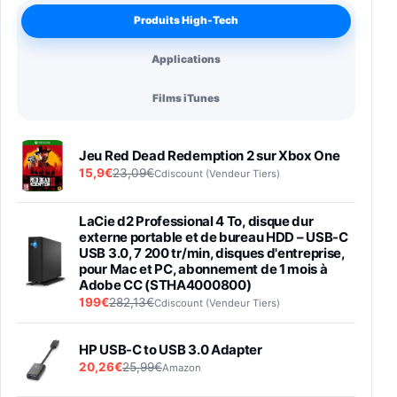
Produits High-Tech
Applications
Films iTunes
Jeu Red Dead Redemption 2 sur Xbox One
15,9€
23,09€
Cdiscount (Vendeur Tiers)
LaCie d2 Professional 4 To, disque dur
externe portable et de bureau HDD – USB-C
USB 3.0, 7 200 tr/min, disques d'entreprise,
pour Mac et PC, abonnement de 1 mois à
Adobe CC (STHA4000800)
199€
282,13€
Cdiscount (Vendeur Tiers)
HP USB-C to USB 3.0 Adapter
20,26€
25,99€
Amazon