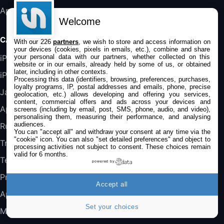
Bluetooth, Noir
Application Mac
289,47€
317,71€
Boulanger
Welcome
Galaxy S25 FE 6,7\" 5G Nano SIM 128 Go
CATÉGORIES
With our 226
partners
, we wish to store and access information on
Blanc
your devices (cookies, pixels in emails, etc.), combine and share
489,99€
647,51€
Fnac (Vendeur Tiers)
your personal data with our partners, whether collected on this
iPhone
website or in our emails, already held by some of us, or obtained
later, including in other contexts.
iPad
DeLonghi ECAM290.22.b
Processing this data (identifiers, browsing, preferences, purchases,
loyalty programs, IP, postal addresses and emails, phone, precise
357,4€
389,7€
Cdiscount (Vendeur Tiers)
Jailbreak
geolocation, etc.) allows developing and offering you services,
content, commercial offers and ads across your devices and
Applications
screens (including by email, post, SMS, phone, audio, and video),
personalising them, measuring their performance, and analysing
Jeu FIFA 20 sur PC (code à télécharger)
audiences.
Rumeurs
45,98€
57,99€
You can "accept all" and withdraw your consent at any time via the
Rue Du Commerce (Vendeur Tiers)
"cookie" icon
. You can also "set detailed preferences" and object to
Trucs & astuces
processing activities not subject to consent. These choices remain
valid for 6 months.
Tests
powered by
Promos
Accept all
Apple
Set your choices
Mac