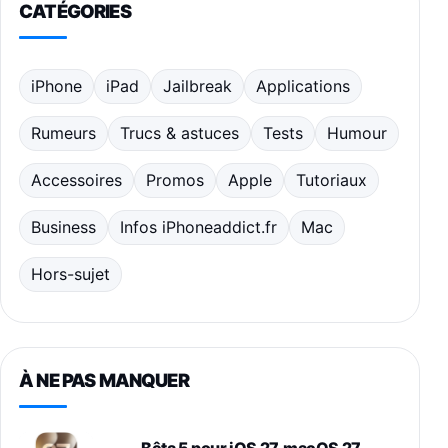
CATÉGORIES
iPhone
iPad
Jailbreak
Applications
Rumeurs
Trucs & astuces
Tests
Humour
Accessoires
Promos
Apple
Tutoriaux
Business
Infos iPhoneaddict.fr
Mac
Hors-sujet
À NE PAS MANQUER
Bêta 5 pour iOS 27, macOS 27