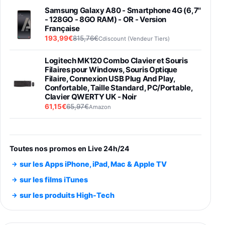
Samsung Galaxy A80 - Smartphone 4G (6,7''
- 128GO - 8GO RAM) - OR - Version
Française
193,99€
815,76€
Cdiscount (Vendeur Tiers)
Logitech MK120 Combo Clavier et Souris
Filaires pour Windows, Souris Optique
Filaire, Connexion USB Plug And Play,
Confortable, Taille Standard, PC/Portable,
Clavier QWERTY UK - Noir
61,15€
65,97€
Amazon
PIONEER PLX-500 Blanche - Platine vinyle à
entraénement direct 3 vitesses (33-45-78
trs/min) avec pre-ampli intégré et port USB
Toutes nos promos en Live 24h/24
348,99€
384,71€
Amazon
sur les Apps iPhone, iPad, Mac & Apple TV
Smartphone SAMSUNG Galaxy S26 Ultra
sur les films iTunes
Noir 256Go
sur les produits High-Tech
891,99€
1199€
Fnac (Vendeur Tiers)
Smartphone SAMSUNG Galaxy S26+ Violet