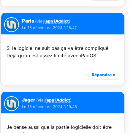
Paris
(via
l’app iAddict
)
Le
15 décembre 2024 à 18:47
Si le logiciel ne suit pas ça va être compliqué.
Déjà qu’on est assez limité avec iPadOS
Répondre
Jager
(via
l’app iAddict
)
Le
15 décembre 2024 à 19:46
Je pense aussi que la partie logicielle doit être