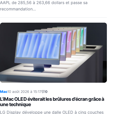
AAPL de 285,56 à 263,66 dollars et passe sa
recommandation…
Mac
10 août 2026 à 15:17
0
L’iMac OLED éviterait les brûlures d’écran grâce à
une technique
LG Display développe une dalle OLED à cinq couches