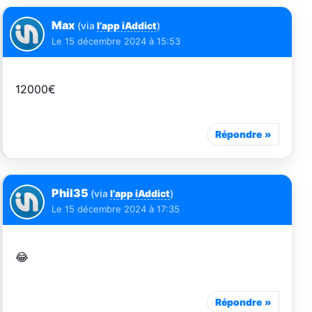
Max
(via
l’app iAddict
)
Le
15 décembre 2024 à 15:53
12000€
Répondre
Phil35
(via
l’app iAddict
)
Le
15 décembre 2024 à 17:35
😂
Répondre