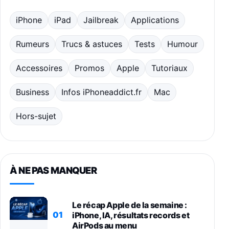
iPhone
iPad
Jailbreak
Applications
Rumeurs
Trucs & astuces
Tests
Humour
Accessoires
Promos
Apple
Tutoriaux
Business
Infos iPhoneaddict.fr
Mac
Hors-sujet
À NE PAS MANQUER
Le récap Apple de la semaine :
01
iPhone, IA, résultats records et
AirPods au menu