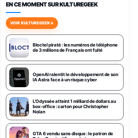
EN CE MOMENT SUR KULTUREGEEK
Galaxy S26 256 Go Bleu
648,63€
834,71€
Fnac (Vendeur Tiers)
VOIR KULTUREGEEK
→
Samsung Galaxy Miracle Ultra, Smartphone
Android 5G avec Galaxy AI, 512 Go,
Chargeur Secteur Rapide 25W Inclus,
Bloctel piraté : les numéros de téléphone
de 3 millions de Français ont fuité
Smartphone déverrouillé, Noir, Version FR
1019€
1399€
Fnac (Vendeur Tiers)
Galaxy S26 Ultra 512 Go Bleu
OpenAI ralentit le développement de son
1019€
1399€
IA Astra face à un risque cyber
Fnac (Vendeur Tiers)
Galaxy S26 Ultra 256 Go Violet
L’Odyssée atteint 1 milliard de dollars au
892€
1199€
Fnac (Vendeur Tiers)
box-office : carton pour Christopher
Nolan
Philips SHK2000BL - Casque Enfant - Bleu &
Répartiteur Audio 5 Casques, Blanc
24,94€
29,96€
GTA 6 vendu sans disque : le patron de
Fnac (Vendeur Tiers)