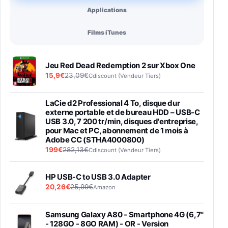
Applications
Films iTunes
Jeu Red Dead Redemption 2 sur Xbox One
15,9€
23,09€
Cdiscount (Vendeur Tiers)
LaCie d2 Professional 4 To, disque dur
externe portable et de bureau HDD – USB-C
USB 3.0, 7 200 tr/min, disques d'entreprise,
pour Mac et PC, abonnement de 1 mois à
Adobe CC (STHA4000800)
199€
282,13€
Cdiscount (Vendeur Tiers)
HP USB-C to USB 3.0 Adapter
20,26€
25,99€
Amazon
Samsung Galaxy A80 - Smartphone 4G (6,7''
- 128GO - 8GO RAM) - OR - Version