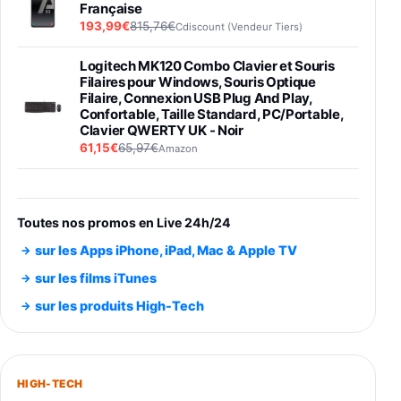
Française
193,99€
815,76€
Cdiscount (Vendeur Tiers)
Logitech MK120 Combo Clavier et Souris
Filaires pour Windows, Souris Optique
Filaire, Connexion USB Plug And Play,
Confortable, Taille Standard, PC/Portable,
Clavier QWERTY UK - Noir
61,15€
65,97€
Amazon
PIONEER PLX-500 Blanche - Platine vinyle à
entraénement direct 3 vitesses (33-45-78
trs/min) avec pre-ampli intégré et port USB
Toutes nos promos en Live 24h/24
348,99€
384,71€
Amazon
sur les Apps iPhone, iPad, Mac & Apple TV
Smartphone SAMSUNG Galaxy S26 Ultra
sur les films iTunes
Noir 256Go
sur les produits High-Tech
891,99€
1199€
Fnac (Vendeur Tiers)
Smartphone SAMSUNG Galaxy S26+ Violet
256Go
HIGH-TECH
749,99€
1240,43€
Fnac (Vendeur Tiers)