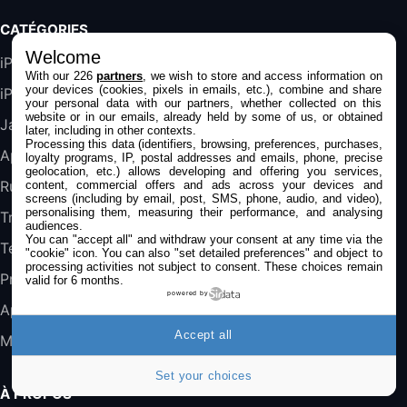
Galaxy S25 FE 6,7\" 5G Nano SIM 128 Go
CATÉGORIES
Blanc
489,99€
647,51€
Welcome
Fnac (Vendeur Tiers)
iPhone
With our 226
partners
, we wish to store and access information on
your devices (cookies, pixels in emails, etc.), combine and share
iPad
DeLonghi ECAM290.22.b
your personal data with our partners, whether collected on this
website or in our emails, already held by some of us, or obtained
357,4€
389,7€
Cdiscount (Vendeur Tiers)
Jailbreak
later, including in other contexts.
Processing this data (identifiers, browsing, preferences, purchases,
Applications
loyalty programs, IP, postal addresses and emails, phone, precise
geolocation, etc.) allows developing and offering you services,
Jeu FIFA 20 sur PC (code à télécharger)
Rumeurs
content, commercial offers and ads across your devices and
45,98€
57,99€
Rue Du Commerce (Vendeur Tiers)
screens (including by email, post, SMS, phone, audio, and video),
personalising them, measuring their performance, and analysing
Trucs & astuces
audiences.
You can "accept all" and withdraw your consent at any time via the
Tests
"cookie" icon
. You can also "set detailed preferences" and object to
processing activities not subject to consent. These choices remain
Promos
valid for 6 months.
powered by
Apple
Accept all
Mac
Set your choices
À PROPOS