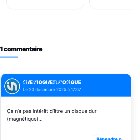
1 commentaire
ℜÆℒI0GIÆℜℒ'OℜGUE
Le
20 décembre 2025 à 17:07
Ça n’a pas intérêt d’être un disque dur
(magnétique)…
Répondre