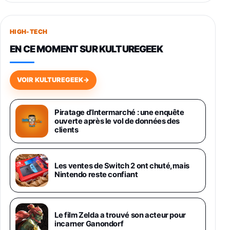
Smartphone SAMSUNG Galaxy S26+ Violet
256Go
HIGH-TECH
749,99€
1240,43€
Fnac (Vendeur Tiers)
EN CE MOMENT SUR KULTUREGEEK
Galaxy S26 256 Go Bleu
648,63€
834,71€
Fnac (Vendeur Tiers)
VOIR KULTUREGEEK
→
Samsung Galaxy Miracle Ultra, Smartphone
Android 5G avec Galaxy AI, 512 Go,
Piratage d’Intermarché : une enquête
Chargeur Secteur Rapide 25W Inclus,
ouverte après le vol de données des
Smartphone déverrouillé, Noir, Version FR
clients
1019€
1399€
Fnac (Vendeur Tiers)
Galaxy S26 Ultra 512 Go Bleu
Les ventes de Switch 2 ont chuté, mais
1019€
1399€
Nintendo reste confiant
Fnac (Vendeur Tiers)
Galaxy S26 Ultra 256 Go Violet
Le film Zelda a trouvé son acteur pour
892€
1199€
Fnac (Vendeur Tiers)
incarner Ganondorf