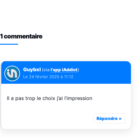
1 commentaire
Guybxl
(via
l’app iAddict
)
Le
24 février 2025 à 11:12
Il a pas trop le choix j’ai l’impression
Répondre