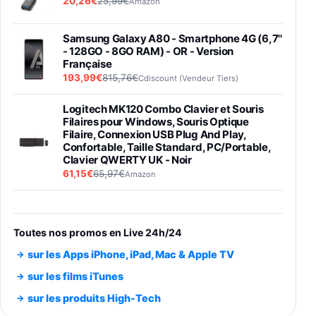
20,26€
25,99€
Amazon
Samsung Galaxy A80 - Smartphone 4G (6,7''
- 128GO - 8GO RAM) - OR - Version
Française
193,99€
815,76€
Cdiscount (Vendeur Tiers)
Logitech MK120 Combo Clavier et Souris
Filaires pour Windows, Souris Optique
Filaire, Connexion USB Plug And Play,
Confortable, Taille Standard, PC/Portable,
Clavier QWERTY UK - Noir
61,15€
65,97€
Amazon
PIONEER PLX-500 Blanche - Platine vinyle à
entraénement direct 3 vitesses (33-45-78
trs/min) avec pre-ampli intégré et port USB
Toutes nos promos en Live 24h/24
348,99€
384,71€
Amazon
sur les Apps iPhone, iPad, Mac & Apple TV
Smartphone SAMSUNG Galaxy S26 Ultra
sur les films iTunes
Noir 256Go
sur les produits High-Tech
891,99€
1199€
Fnac (Vendeur Tiers)