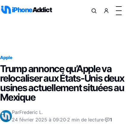
Aller au contenu
iPhone
Addict
Apple
Trump annonce qu’Apple va
relocaliser aux États-Unis deux
usines actuellement situées au
Mexique
Par
Frederic L.
24 février 2025 à 09:20
·
2 min de lecture
·
1