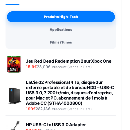
Produits High-Tech
Applications
Films iTunes
Jeu Red Dead Redemption 2 sur Xbox One
15,9€
23,09€
Cdiscount (Vendeur Tiers)
LaCie d2 Professional 4 To, disque dur
externe portable et de bureau HDD – USB-C
USB 3.0, 7 200 tr/min, disques d'entreprise,
pour Mac et PC, abonnement de 1 mois à
Adobe CC (STHA4000800)
199€
282,13€
Cdiscount (Vendeur Tiers)
HP USB-C to USB 3.0 Adapter