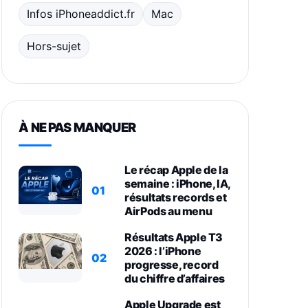
Infos iPhoneaddict.fr
Mac
Hors-sujet
À NE PAS MANQUER
Le récap Apple de la
semaine : iPhone, IA,
01
résultats records et
AirPods au menu
Résultats Apple T3
2026 : l’iPhone
02
progresse, record
du chiffre d’affaires
Apple Upgrade est