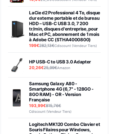
LaCie d2 Professional 4 To, disque
dur externe portable et de bureau
HDD – USB-C USB 3.0, 7 200
tr/min, disques d'entreprise, pour
Mac et PC, abonnement de 1 mois
à Adobe CC (STHA4000800)
199€
282,13€
Cdiscount (Vendeur Tiers)
HP USB-C to USB 3.0 Adapter
20,26€
25,99€
Amazon
Samsung Galaxy A80 -
Smartphone 4G (6,7'' - 128GO -
8GO RAM) - OR - Version
Française
193,99€
815,76€
Cdiscount (Vendeur Tiers)
Logitech MK120 Combo Clavier et
Souris Filaires pour Windows,