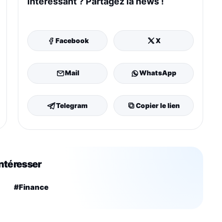
Intéressant ? Partagez la news !
Facebook
X
Mail
WhatsApp
Telegram
Copier le lien
intéresser
#Finance