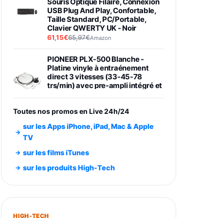
Souris Optique Filaire, Connexion
USB Plug And Play, Confortable,
Taille Standard, PC/Portable,
Clavier QWERTY UK - Noir
61,15€
65,97€
Amazon
PIONEER PLX-500 Blanche -
Platine vinyle à entraénement
direct 3 vitesses (33-45-78
trs/min) avec pre-ampli intégré et
port USB
348,99€
384,71€
Amazon
Toutes nos promos en Live 24h/24
Smartphone SAMSUNG Galaxy
sur les Apps iPhone, iPad, Mac & Apple
S26 Ultra Noir 256Go
TV
891,99€
1199€
Fnac (Vendeur Tiers)
sur les films iTunes
Smartphone SAMSUNG Galaxy
sur les produits High-Tech
S26+ Violet 256Go
749,99€
1240,43€
Fnac (Vendeur Tiers)
Galaxy S26 256 Go Bleu
HIGH-TECH