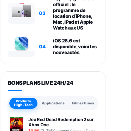
officiel : le
programme de
03
location d’iPhone,
Mac, iPad et Apple
Watch aux US
iOS 26.6 est
04
disponible, voici les
nouveautés
BONS PLANS LIVE 24H/24
Produits
Applications
Films iTunes
High-Tech
Jeu Red Dead Redemption 2 sur
Xbox One
15,9€
23,09€
Cdiscount (Vendeur Tiers)