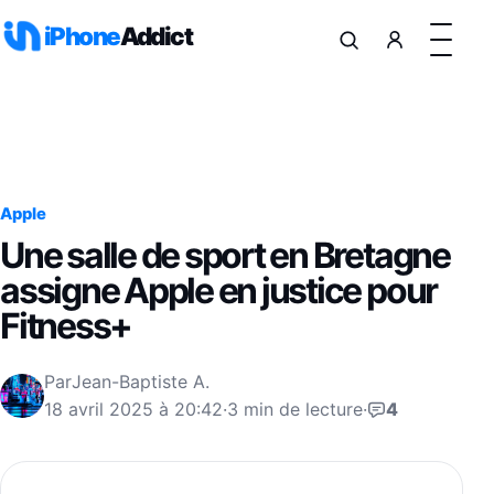
Aller au contenu
iPhone
Addict
Apple
Une salle de sport en Bretagne
assigne Apple en justice pour
Fitness+
Par
Jean-Baptiste A.
18 avril 2025 à 20:42
·
3 min de lecture
·
4