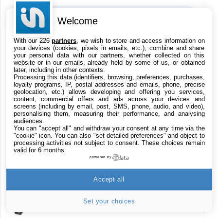
Produits High-Tech
Welcome
Applications
With our 226
partners
, we wish to store and access information on
your devices (cookies, pixels in emails, etc.), combine and share
your personal data with our partners, whether collected on this
Films iTunes
website or in our emails, already held by some of us, or obtained
later, including in other contexts.
Processing this data (identifiers, browsing, preferences, purchases,
loyalty programs, IP, postal addresses and emails, phone, precise
Jeu Red Dead Redemption 2 sur Xbox One
geolocation, etc.) allows developing and offering you services,
content, commercial offers and ads across your devices and
15,9€
23,09€
Cdiscount (Vendeur Tiers)
screens (including by email, post, SMS, phone, audio, and video),
personalising them, measuring their performance, and analysing
audiences.
LaCie d2 Professional 4 To, disque dur
You can "accept all" and withdraw your consent at any time via the
externe portable et de bureau HDD – USB-C
"cookie" icon
. You can also "set detailed preferences" and object to
processing activities not subject to consent. These choices remain
USB 3.0, 7 200 tr/min, disques d'entreprise,
valid for 6 months.
pour Mac et PC, abonnement de 1 mois à
powered by
Adobe CC (STHA4000800)
199€
282,13€
Cdiscount (Vendeur Tiers)
Accept all
HP USB-C to USB 3.0 Adapter
Set your choices
20,26€
25,99€
Amazon