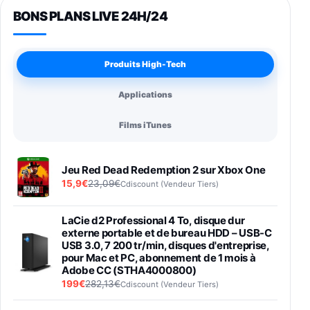
BONS PLANS LIVE 24H/24
Produits High-Tech
Applications
Films iTunes
Jeu Red Dead Redemption 2 sur Xbox One
15,9€
23,09€
Cdiscount (Vendeur Tiers)
LaCie d2 Professional 4 To, disque dur
externe portable et de bureau HDD – USB-C
USB 3.0, 7 200 tr/min, disques d'entreprise,
pour Mac et PC, abonnement de 1 mois à
Adobe CC (STHA4000800)
199€
282,13€
Cdiscount (Vendeur Tiers)