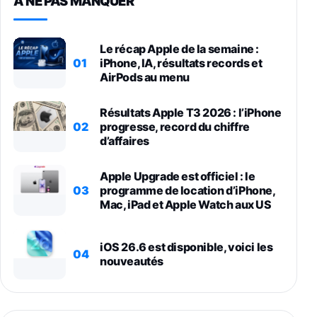
À NE PAS MANQUER
Le récap Apple de la semaine :
01
iPhone, IA, résultats records et
AirPods au menu
Résultats Apple T3 2026 : l’iPhone
02
progresse, record du chiffre
d’affaires
Apple Upgrade est officiel : le
03
programme de location d’iPhone,
Mac, iPad et Apple Watch aux US
iOS 26.6 est disponible, voici les
04
nouveautés