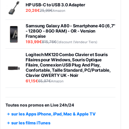
HP USB-C to USB 3.0 Adapter
20,26€
25,99€
Amazon
Samsung Galaxy A80 - Smartphone 4G (6,7''
- 128GO - 8GO RAM) - OR - Version
Française
193,99€
815,76€
Cdiscount (Vendeur Tiers)
Logitech MK120 Combo Clavier et Souris
Filaires pour Windows, Souris Optique
Filaire, Connexion USB Plug And Play,
Confortable, Taille Standard, PC/Portable,
Clavier QWERTY UK - Noir
61,15€
65,97€
Amazon
PIONEER PLX-500 Blanche - Platine vinyle à
entraénement direct 3 vitesses (33-45-78
trs/min) avec pre-ampli intégré et port USB
Toutes nos promos en Live 24h/24
348,99€
384,71€
Amazon
sur les Apps iPhone, iPad, Mac & Apple TV
Smartphone SAMSUNG Galaxy S26 Ultra
sur les films iTunes
Noir 256Go