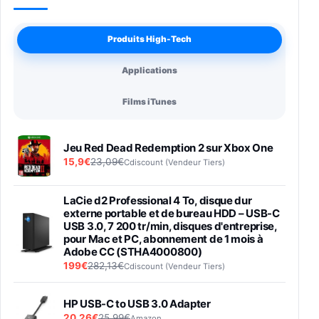
Produits High-Tech
Applications
Films iTunes
Jeu Red Dead Redemption 2 sur Xbox One
15,9€
23,09€
Cdiscount (Vendeur Tiers)
LaCie d2 Professional 4 To, disque dur
externe portable et de bureau HDD – USB-C
USB 3.0, 7 200 tr/min, disques d'entreprise,
pour Mac et PC, abonnement de 1 mois à
Adobe CC (STHA4000800)
199€
282,13€
Cdiscount (Vendeur Tiers)
HP USB-C to USB 3.0 Adapter
20,26€
25,99€
Amazon