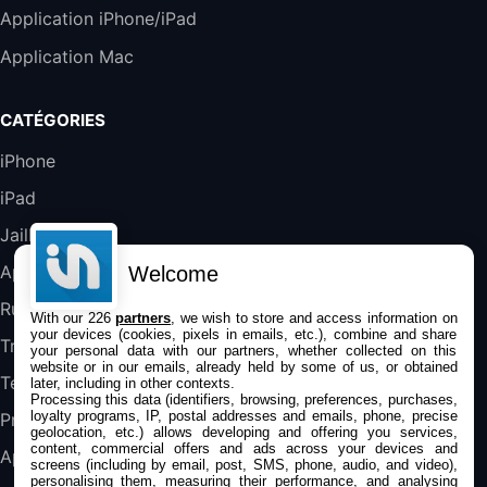
Harman Kardon SoundSticks 5 Haut-Parleur
Application iPhone/iPad
Bluetooth, Noir
Application Mac
289,47€
317,71€
Boulanger
Galaxy S25 FE 6,7\" 5G Nano SIM 128 Go
CATÉGORIES
Blanc
489,99€
647,51€
Fnac (Vendeur Tiers)
iPhone
iPad
DeLonghi ECAM290.22.b
357,4€
389,7€
Cdiscount (Vendeur Tiers)
Jailbreak
Applications
Welcome
Jeu FIFA 20 sur PC (code à télécharger)
Rumeurs
With our 226
partners
, we wish to store and access information on
45,98€
57,99€
Rue Du Commerce (Vendeur Tiers)
your devices (cookies, pixels in emails, etc.), combine and share
Trucs & astuces
your personal data with our partners, whether collected on this
website or in our emails, already held by some of us, or obtained
Tests
later, including in other contexts.
Processing this data (identifiers, browsing, preferences, purchases,
loyalty programs, IP, postal addresses and emails, phone, precise
Promos
geolocation, etc.) allows developing and offering you services,
content, commercial offers and ads across your devices and
Apple
screens (including by email, post, SMS, phone, audio, and video),
personalising them, measuring their performance, and analysing