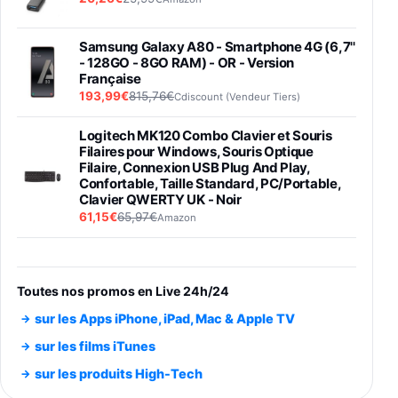
Samsung Galaxy A80 - Smartphone 4G (6,7''
- 128GO - 8GO RAM) - OR - Version
Française
193,99€
815,76€
Cdiscount (Vendeur Tiers)
Logitech MK120 Combo Clavier et Souris
Filaires pour Windows, Souris Optique
Filaire, Connexion USB Plug And Play,
Confortable, Taille Standard, PC/Portable,
Clavier QWERTY UK - Noir
61,15€
65,97€
Amazon
PIONEER PLX-500 Blanche - Platine vinyle à
entraénement direct 3 vitesses (33-45-78
trs/min) avec pre-ampli intégré et port USB
Toutes nos promos en Live 24h/24
348,99€
384,71€
Amazon
sur les Apps iPhone, iPad, Mac & Apple TV
Smartphone SAMSUNG Galaxy S26 Ultra
sur les films iTunes
Noir 256Go
sur les produits High-Tech
891,99€
1199€
Fnac (Vendeur Tiers)