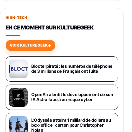
Smartphone SAMSUNG Galaxy S26+ Violet
256Go
HIGH-TECH
749,99€
1240,43€
Fnac (Vendeur Tiers)
EN CE MOMENT SUR KULTUREGEEK
Galaxy S26 256 Go Bleu
648,63€
834,71€
Fnac (Vendeur Tiers)
VOIR KULTUREGEEK
→
Samsung Galaxy Miracle Ultra, Smartphone
Android 5G avec Galaxy AI, 512 Go,
Chargeur Secteur Rapide 25W Inclus,
Bloctel piraté : les numéros de téléphone
de 3 millions de Français ont fuité
Smartphone déverrouillé, Noir, Version FR
1019€
1399€
Fnac (Vendeur Tiers)
Galaxy S26 Ultra 512 Go Bleu
OpenAI ralentit le développement de son
1019€
1399€
IA Astra face à un risque cyber
Fnac (Vendeur Tiers)
Galaxy S26 Ultra 256 Go Violet
L’Odyssée atteint 1 milliard de dollars au
892€
1199€
Fnac (Vendeur Tiers)
box-office : carton pour Christopher
Nolan