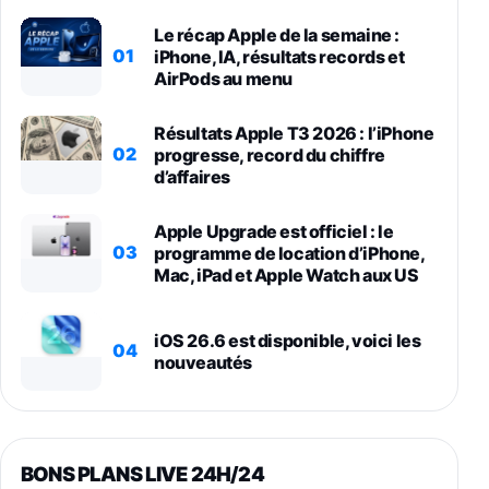
Le récap Apple de la semaine :
01
iPhone, IA, résultats records et
AirPods au menu
Résultats Apple T3 2026 : l’iPhone
02
progresse, record du chiffre
d’affaires
Apple Upgrade est officiel : le
03
programme de location d’iPhone,
Mac, iPad et Apple Watch aux US
iOS 26.6 est disponible, voici les
04
nouveautés
BONS PLANS LIVE 24H/24