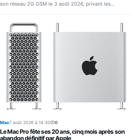
son réseau 2G GSM le 3 août 2026, privant les…
Mac
7 août 2026 à 14:30
0
Le Mac Pro fête ses 20 ans, cinq mois après son
abandon définitif par Apple