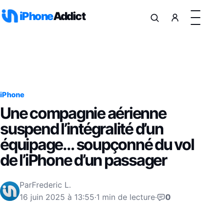
Aller au contenu
iPhone
Addict
iPhone
Une compagnie aérienne
suspend l’intégralité d’un
équipage… soupçonné du vol
de l’iPhone d’un passager
Par
Frederic L.
16 juin 2025 à 13:55
·
1 min de lecture
·
0