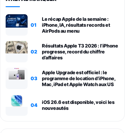
Le récap Apple de la semaine :
01
iPhone, IA, résultats records et
AirPods au menu
Résultats Apple T3 2026 : l’iPhone
02
progresse, record du chiffre
d’affaires
Apple Upgrade est officiel : le
03
programme de location d’iPhone,
Mac, iPad et Apple Watch aux US
iOS 26.6 est disponible, voici les
04
nouveautés