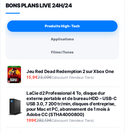
BONS PLANS LIVE 24H/24
Produits High-Tech
Applications
Films iTunes
Jeu Red Dead Redemption 2 sur Xbox One
15,9€
23,09€
Cdiscount (Vendeur Tiers)
LaCie d2 Professional 4 To, disque dur
externe portable et de bureau HDD – USB-C
USB 3.0, 7 200 tr/min, disques d'entreprise,
pour Mac et PC, abonnement de 1 mois à
Adobe CC (STHA4000800)
199€
282,13€
Cdiscount (Vendeur Tiers)