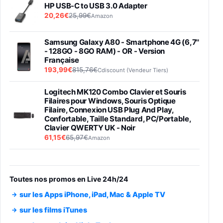
HP USB-C to USB 3.0 Adapter
20,26€
25,99€
Amazon
Samsung Galaxy A80 - Smartphone 4G (6,7''
- 128GO - 8GO RAM) - OR - Version
Française
193,99€
815,76€
Cdiscount (Vendeur Tiers)
Logitech MK120 Combo Clavier et Souris
Filaires pour Windows, Souris Optique
Filaire, Connexion USB Plug And Play,
Confortable, Taille Standard, PC/Portable,
Clavier QWERTY UK - Noir
61,15€
65,97€
Amazon
PIONEER PLX-500 Blanche - Platine vinyle à
entraénement direct 3 vitesses (33-45-78
trs/min) avec pre-ampli intégré et port USB
Toutes nos promos en Live 24h/24
348,99€
384,71€
Amazon
sur les Apps iPhone, iPad, Mac & Apple TV
Smartphone SAMSUNG Galaxy S26 Ultra
sur les films iTunes
Noir 256Go