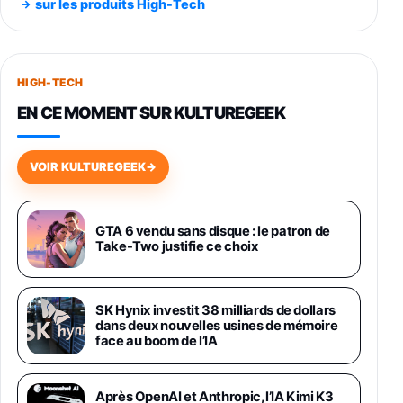
sur les produits High-Tech
891,99€
1199€
Fnac (Vendeur Tiers)
Smartphone SAMSUNG Galaxy S26+ Violet
256Go
HIGH-TECH
749,99€
1240,43€
Fnac (Vendeur Tiers)
EN CE MOMENT SUR KULTUREGEEK
Galaxy S26 256 Go Bleu
648,63€
834,71€
Fnac (Vendeur Tiers)
VOIR KULTUREGEEK
→
Samsung Galaxy Miracle Ultra, Smartphone
Android 5G avec Galaxy AI, 512 Go,
Chargeur Secteur Rapide 25W Inclus,
GTA 6 vendu sans disque : le patron de
Take-Two justifie ce choix
Smartphone déverrouillé, Noir, Version FR
1019€
1399€
Fnac (Vendeur Tiers)
SK Hynix investit 38 milliards de dollars
Galaxy S26 Ultra 512 Go Bleu
dans deux nouvelles usines de mémoire
1019€
1399€
Fnac (Vendeur Tiers)
face au boom de l’IA
Galaxy S26 Ultra 256 Go Violet
Après OpenAI et Anthropic, l’IA Kimi K3