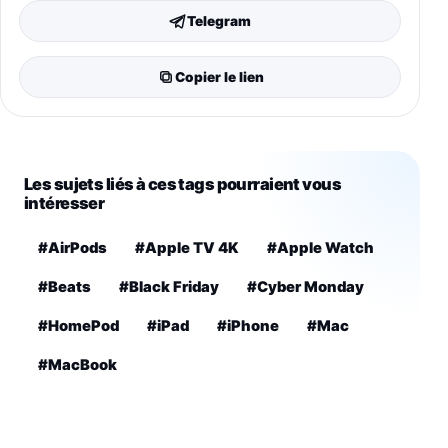
Telegram
Copier le lien
Les sujets liés à ces tags pourraient vous
intéresser
#AirPods
#Apple TV 4K
#Apple Watch
#Beats
#Black Friday
#Cyber Monday
#HomePod
#iPad
#iPhone
#Mac
#MacBook