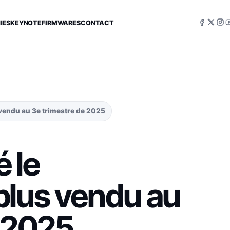
IES
KEYNOTE
FIRMWARES
CONTACT
 vendu au 3e trimestre de 2025
é le
plus vendu au
e 2025