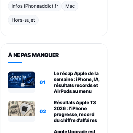
Infos iPhoneaddict.fr
Mac
Hors-sujet
À NE PAS MANQUER
Le récap Apple de la
semaine : iPhone, IA,
01
résultats records et
AirPods au menu
Résultats Apple T3
2026 : l’iPhone
02
progresse, record
du chiffre d’affaires
Apple Upgrade est