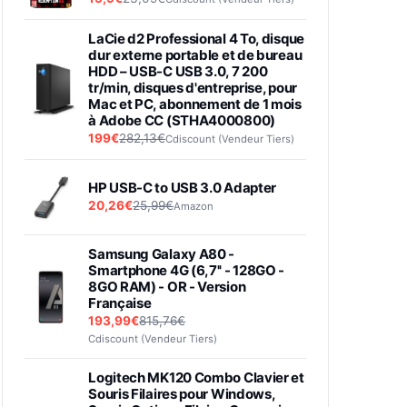
LaCie d2 Professional 4 To, disque
dur externe portable et de bureau
HDD – USB-C USB 3.0, 7 200
tr/min, disques d'entreprise, pour
Mac et PC, abonnement de 1 mois
à Adobe CC (STHA4000800)
199€
282,13€
Cdiscount (Vendeur Tiers)
HP USB-C to USB 3.0 Adapter
20,26€
25,99€
Amazon
Samsung Galaxy A80 -
Smartphone 4G (6,7'' - 128GO -
8GO RAM) - OR - Version
Française
193,99€
815,76€
Cdiscount (Vendeur Tiers)
Logitech MK120 Combo Clavier et
Souris Filaires pour Windows,