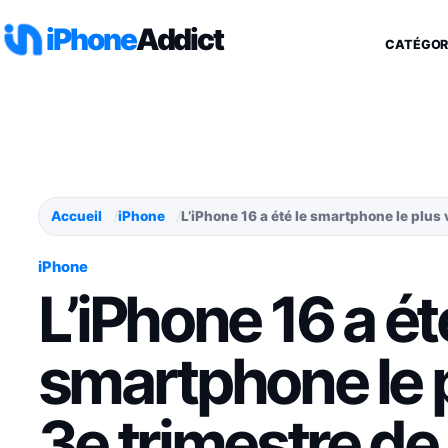
Aller au contenu
iPhone
Addict
CATÉGOR
Accueil
iPhone
L’iPhone 16 a été le smartphone le plus
iPhone
L’iPhone 16 a ét
smartphone le 
3e trimestre d