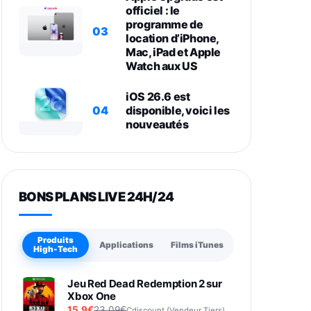
officiel : le
programme de
03
location d’iPhone,
Mac, iPad et Apple
Watch aux US
iOS 26.6 est
04
disponible, voici les
nouveautés
BONS PLANS LIVE 24H/24
Produits
Applications
Films iTunes
High-Tech
Jeu Red Dead Redemption 2 sur
Xbox One
15,9€
23,09€
Cdiscount (Vendeur Tiers)