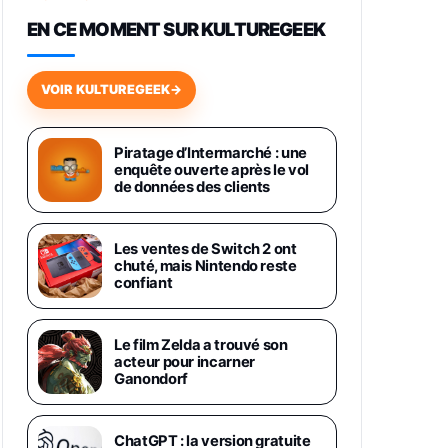
648,63€
834,71€
Fnac (Vendeur Tiers)
EN CE MOMENT SUR KULTUREGEEK
Samsung Galaxy Miracle Ultra,
Smartphone Android 5G avec
VOIR KULTUREGEEK
→
Galaxy AI, 512 Go, Chargeur
Secteur Rapide 25W Inclus,
Smartphone déverrouillé, Noir,
Version FR
Piratage d’Intermarché : une
1019€
1399€
enquête ouverte après le vol
Fnac (Vendeur Tiers)
de données des clients
Galaxy S26 Ultra 512 Go Bleu
1019€
1399€
Fnac (Vendeur Tiers)
Les ventes de Switch 2 ont
chuté, mais Nintendo reste
confiant
Galaxy S26 Ultra 256 Go Violet
892€
1199€
Fnac (Vendeur Tiers)
Le film Zelda a trouvé son
acteur pour incarner
Philips SHK2000BL - Casque
Ganondorf
Enfant - Bleu & Répartiteur Audio
5 Casques, Blanc
24,94€
29,96€
Fnac (Vendeur Tiers)
ChatGPT : la version gratuite