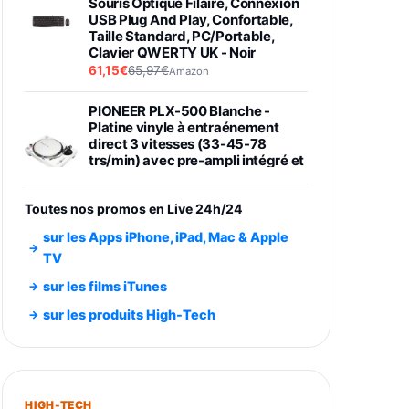
Souris Optique Filaire, Connexion
USB Plug And Play, Confortable,
Taille Standard, PC/Portable,
Clavier QWERTY UK - Noir
61,15€
65,97€
Amazon
PIONEER PLX-500 Blanche -
Platine vinyle à entraénement
direct 3 vitesses (33-45-78
trs/min) avec pre-ampli intégré et
port USB
348,99€
384,71€
Amazon
Toutes nos promos en Live 24h/24
Smartphone SAMSUNG Galaxy
sur les Apps iPhone, iPad, Mac & Apple
S26 Ultra Noir 256Go
TV
891,99€
1199€
Fnac (Vendeur Tiers)
sur les films iTunes
Smartphone SAMSUNG Galaxy
sur les produits High-Tech
S26+ Violet 256Go
749,99€
1240,43€
Fnac (Vendeur Tiers)
Galaxy S26 256 Go Bleu
HIGH-TECH