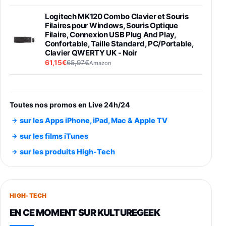
Logitech MK120 Combo Clavier et Souris
Filaires pour Windows, Souris Optique
Filaire, Connexion USB Plug And Play,
Confortable, Taille Standard, PC/Portable,
Clavier QWERTY UK - Noir
61,15€
65,97€
Amazon
PIONEER PLX-500 Blanche - Platine vinyle à
entraénement direct 3 vitesses (33-45-78
trs/min) avec pre-ampli intégré et port USB
Toutes nos promos en Live 24h/24
348,99€
384,71€
Amazon
sur les Apps iPhone, iPad, Mac & Apple TV
Smartphone SAMSUNG Galaxy S26 Ultra
sur les films iTunes
Noir 256Go
sur les produits High-Tech
891,99€
1199€
Fnac (Vendeur Tiers)
Smartphone SAMSUNG Galaxy S26+ Violet
256Go
HIGH-TECH
749,99€
1240,43€
Fnac (Vendeur Tiers)
EN CE MOMENT SUR KULTUREGEEK
Galaxy S26 256 Go Bleu