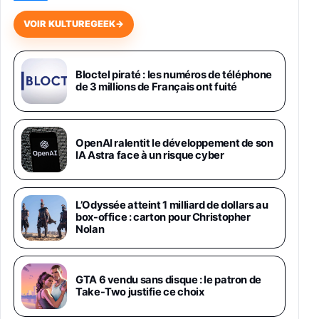
648,63€
834,71€
Fnac (Vendeur Tiers)
VOIR KULTUREGEEK
→
Samsung Galaxy Miracle Ultra, Smartphone
Android 5G avec Galaxy AI, 512 Go,
Chargeur Secteur Rapide 25W Inclus,
Bloctel piraté : les numéros de téléphone
de 3 millions de Français ont fuité
Smartphone déverrouillé, Noir, Version FR
1019€
1399€
Fnac (Vendeur Tiers)
Galaxy S26 Ultra 512 Go Bleu
OpenAI ralentit le développement de son
1019€
1399€
IA Astra face à un risque cyber
Fnac (Vendeur Tiers)
Galaxy S26 Ultra 256 Go Violet
L’Odyssée atteint 1 milliard de dollars au
892€
1199€
Fnac (Vendeur Tiers)
box-office : carton pour Christopher
Nolan
Philips SHK2000BL - Casque Enfant - Bleu &
Répartiteur Audio 5 Casques, Blanc
24,94€
29,96€
GTA 6 vendu sans disque : le patron de
Fnac (Vendeur Tiers)
Take-Two justifie ce choix
Asus RT-AC59U Routeur sans Fil Double