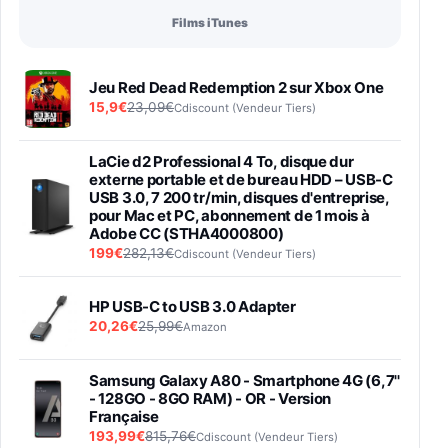
Films iTunes
Jeu Red Dead Redemption 2 sur Xbox One
15,9€
23,09€
Cdiscount (Vendeur Tiers)
LaCie d2 Professional 4 To, disque dur
externe portable et de bureau HDD – USB-C
USB 3.0, 7 200 tr/min, disques d'entreprise,
pour Mac et PC, abonnement de 1 mois à
Adobe CC (STHA4000800)
199€
282,13€
Cdiscount (Vendeur Tiers)
HP USB-C to USB 3.0 Adapter
20,26€
25,99€
Amazon
Samsung Galaxy A80 - Smartphone 4G (6,7''
- 128GO - 8GO RAM) - OR - Version
Française
193,99€
815,76€
Cdiscount (Vendeur Tiers)