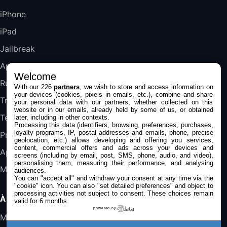
489,99€
647,51€
Fnac (Vendeur Tiers)
iPhone
iPad
DeLonghi ECAM290.22.b
357,4€
389,7€
Cdiscount (Vendeur Tiers)
Jailbreak
Applications
Welcome
Jeu FIFA 20 sur PC (code à télécharger)
Rumeurs
With our 226
partners
, we wish to store and access information on
45,98€
57,99€
Rue Du Commerce (Vendeur Tiers)
your devices (cookies, pixels in emails, etc.), combine and share
Trucs & astuces
your personal data with our partners, whether collected on this
website or in our emails, already held by some of us, or obtained
Tests
later, including in other contexts.
Processing this data (identifiers, browsing, preferences, purchases,
loyalty programs, IP, postal addresses and emails, phone, precise
Promos
geolocation, etc.) allows developing and offering you services,
content, commercial offers and ads across your devices and
Apple
screens (including by email, post, SMS, phone, audio, and video),
personalising them, measuring their performance, and analysing
Mac
audiences.
You can "accept all" and withdraw your consent at any time via the
"cookie" icon
. You can also "set detailed preferences" and object to
processing activities not subject to consent. These choices remain
À PROPOS
valid for 6 months.
powered by
Mentions légales