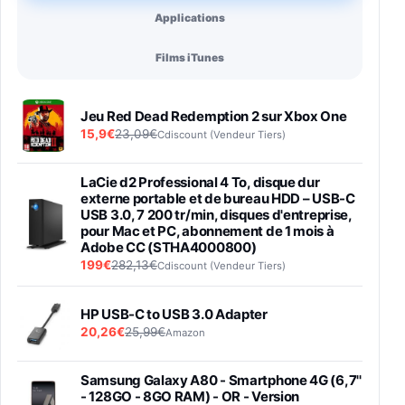
Applications
Films iTunes
Jeu Red Dead Redemption 2 sur Xbox One
15,9€
23,09€
Cdiscount (Vendeur Tiers)
LaCie d2 Professional 4 To, disque dur
externe portable et de bureau HDD – USB-C
USB 3.0, 7 200 tr/min, disques d'entreprise,
pour Mac et PC, abonnement de 1 mois à
Adobe CC (STHA4000800)
199€
282,13€
Cdiscount (Vendeur Tiers)
HP USB-C to USB 3.0 Adapter
20,26€
25,99€
Amazon
Samsung Galaxy A80 - Smartphone 4G (6,7''
- 128GO - 8GO RAM) - OR - Version