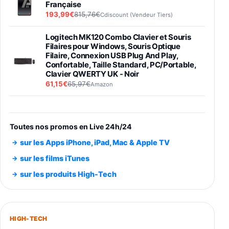
Française
193,99€
815,76€
Cdiscount (Vendeur Tiers)
Logitech MK120 Combo Clavier et Souris
Filaires pour Windows, Souris Optique
Filaire, Connexion USB Plug And Play,
Confortable, Taille Standard, PC/Portable,
Clavier QWERTY UK - Noir
61,15€
65,97€
Amazon
PIONEER PLX-500 Blanche - Platine vinyle à
entraénement direct 3 vitesses (33-45-78
trs/min) avec pre-ampli intégré et port USB
Toutes nos promos en Live 24h/24
348,99€
384,71€
Amazon
sur les Apps iPhone, iPad, Mac & Apple TV
Smartphone SAMSUNG Galaxy S26 Ultra
sur les films iTunes
Noir 256Go
sur les produits High-Tech
891,99€
1199€
Fnac (Vendeur Tiers)
Smartphone SAMSUNG Galaxy S26+ Violet
256Go
HIGH-TECH
749,99€
1240,43€
Fnac (Vendeur Tiers)