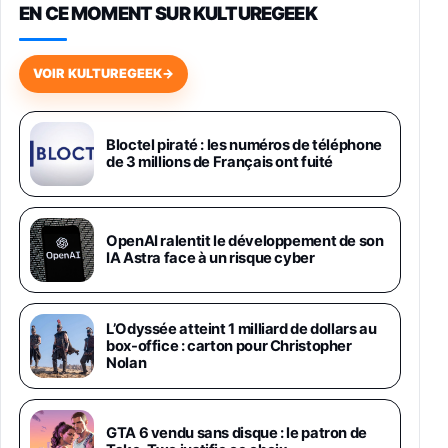
EN CE MOMENT SUR KULTUREGEEK
Galaxy S26 256 Go Bleu
648,63€
834,71€
Fnac (Vendeur Tiers)
VOIR KULTUREGEEK
→
Samsung Galaxy Miracle Ultra, Smartphone
Android 5G avec Galaxy AI, 512 Go,
Chargeur Secteur Rapide 25W Inclus,
Bloctel piraté : les numéros de téléphone
de 3 millions de Français ont fuité
Smartphone déverrouillé, Noir, Version FR
1019€
1399€
Fnac (Vendeur Tiers)
Galaxy S26 Ultra 512 Go Bleu
OpenAI ralentit le développement de son
1019€
1399€
IA Astra face à un risque cyber
Fnac (Vendeur Tiers)
Galaxy S26 Ultra 256 Go Violet
L’Odyssée atteint 1 milliard de dollars au
892€
1199€
Fnac (Vendeur Tiers)
box-office : carton pour Christopher
Nolan
Philips SHK2000BL - Casque Enfant - Bleu &
Répartiteur Audio 5 Casques, Blanc
24,94€
29,96€
GTA 6 vendu sans disque : le patron de
Fnac (Vendeur Tiers)