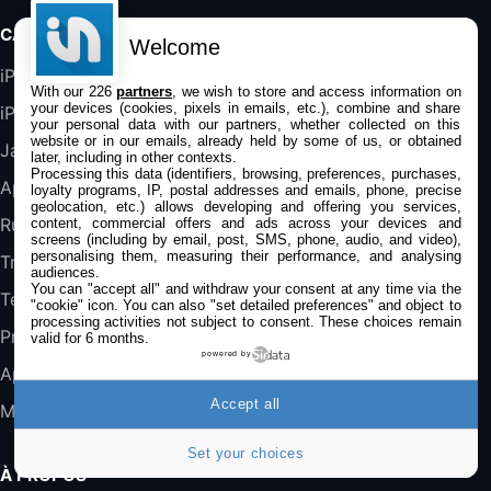
Galaxy S25 FE 6,7\" 5G Nano SIM 128 Go
CATÉGORIES
Blanc
Welcome
489,99€
647,51€
Fnac (Vendeur Tiers)
iPhone
With our 226
partners
, we wish to store and access information on
your devices (cookies, pixels in emails, etc.), combine and share
iPad
DeLonghi ECAM290.22.b
your personal data with our partners, whether collected on this
website or in our emails, already held by some of us, or obtained
357,4€
389,7€
Cdiscount (Vendeur Tiers)
Jailbreak
later, including in other contexts.
Processing this data (identifiers, browsing, preferences, purchases,
Applications
loyalty programs, IP, postal addresses and emails, phone, precise
geolocation, etc.) allows developing and offering you services,
Jeu FIFA 20 sur PC (code à télécharger)
Rumeurs
content, commercial offers and ads across your devices and
45,98€
57,99€
Rue Du Commerce (Vendeur Tiers)
screens (including by email, post, SMS, phone, audio, and video),
personalising them, measuring their performance, and analysing
Trucs & astuces
audiences.
You can "accept all" and withdraw your consent at any time via the
Tests
"cookie" icon
. You can also "set detailed preferences" and object to
processing activities not subject to consent. These choices remain
Promos
valid for 6 months.
powered by
Apple
Accept all
Mac
Set your choices
À PROPOS