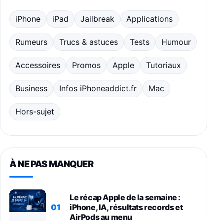
iPhone
iPad
Jailbreak
Applications
Rumeurs
Trucs & astuces
Tests
Humour
Accessoires
Promos
Apple
Tutoriaux
Business
Infos iPhoneaddict.fr
Mac
Hors-sujet
À NE PAS MANQUER
Le récap Apple de la semaine :
01
iPhone, IA, résultats records et
AirPods au menu