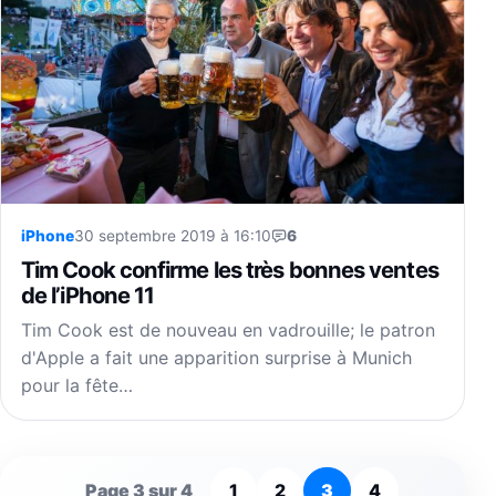
iPhone
30 septembre 2019 à 16:10
6
Tim Cook confirme les très bonnes ventes
de l’iPhone 11
Tim Cook est de nouveau en vadrouille; le patron
d'Apple a fait une apparition surprise à Munich
pour la fête…
Page 3 sur 4
1
2
3
4