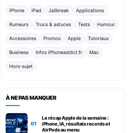
iPhone
iPad
Jailbreak
Applications
Rumeurs
Trucs & astuces
Tests
Humour
Accessoires
Promos
Apple
Tutoriaux
Business
Infos iPhoneaddict.fr
Mac
Hors-sujet
À NE PAS MANQUER
Le récap Apple de la semaine :
01
iPhone, IA, résultats records et
AirPods au menu