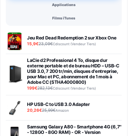
Applications
Films iTunes
Jeu Red Dead Redemption 2 sur Xbox One
15,9€
23,09€
Cdiscount (Vendeur Tiers)
LaCie d2 Professional 4 To, disque dur
externe portable et de bureau HDD – USB-C
USB 3.0, 7 200 tr/min, disques d'entreprise,
pour Mac et PC, abonnement de 1 mois à
Adobe CC (STHA4000800)
199€
282,13€
Cdiscount (Vendeur Tiers)
HP USB-C to USB 3.0 Adapter
20,26€
25,99€
Amazon
Samsung Galaxy A80 - Smartphone 4G (6,7''
- 128GO - 8GO RAM) - OR - Version