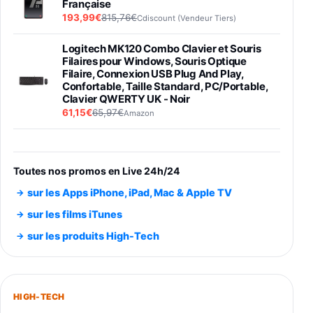
Française
193,99€
815,76€
Cdiscount (Vendeur Tiers)
Logitech MK120 Combo Clavier et Souris
Filaires pour Windows, Souris Optique
Filaire, Connexion USB Plug And Play,
Confortable, Taille Standard, PC/Portable,
Clavier QWERTY UK - Noir
61,15€
65,97€
Amazon
PIONEER PLX-500 Blanche - Platine vinyle à
entraénement direct 3 vitesses (33-45-78
trs/min) avec pre-ampli intégré et port USB
Toutes nos promos en Live 24h/24
348,99€
384,71€
Amazon
sur les Apps iPhone, iPad, Mac & Apple TV
Smartphone SAMSUNG Galaxy S26 Ultra
sur les films iTunes
Noir 256Go
sur les produits High-Tech
891,99€
1199€
Fnac (Vendeur Tiers)
Smartphone SAMSUNG Galaxy S26+ Violet
256Go
HIGH-TECH
749,99€
1240,43€
Fnac (Vendeur Tiers)