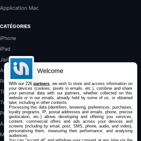
Galaxy S25 FE 6,7\" 5G Nano SIM 128 Go
Application Mac
Blanc
489,99€
647,51€
Fnac (Vendeur Tiers)
CATÉGORIES
DeLonghi ECAM290.22.b
iPhone
357,4€
389,7€
Cdiscount (Vendeur Tiers)
iPad
Jailbreak
Jeu FIFA 20 sur PC (code à télécharger)
45,98€
57,99€
Rue Du Commerce (Vendeur Tiers)
Applications
Welcome
Rumeurs
With our 226
partners
, we wish to store and access information on
your devices (cookies, pixels in emails, etc.), combine and share
Trucs & astuces
your personal data with our partners, whether collected on this
website or in our emails, already held by some of us, or obtained
Tests
later, including in other contexts.
Processing this data (identifiers, browsing, preferences, purchases,
loyalty programs, IP, postal addresses and emails, phone, precise
Promos
geolocation, etc.) allows developing and offering you services,
content, commercial offers and ads across your devices and
Apple
screens (including by email, post, SMS, phone, audio, and video),
personalising them, measuring their performance, and analysing
Mac
audiences.
You can "accept all" and withdraw your consent at any time via the