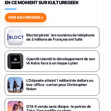
EN CE MOMENT SUR KULTUREGEEK
Galaxy S26 256 Go Bleu
648,63€
834,71€
Fnac (Vendeur Tiers)
VOIR KULTUREGEEK
→
Samsung Galaxy Miracle Ultra, Smartphone
Android 5G avec Galaxy AI, 512 Go,
Chargeur Secteur Rapide 25W Inclus,
Bloctel piraté : les numéros de téléphone
de 3 millions de Français ont fuité
Smartphone déverrouillé, Noir, Version FR
1019€
1399€
Fnac (Vendeur Tiers)
Galaxy S26 Ultra 512 Go Bleu
OpenAI ralentit le développement de son
1019€
1399€
IA Astra face à un risque cyber
Fnac (Vendeur Tiers)
Galaxy S26 Ultra 256 Go Violet
L’Odyssée atteint 1 milliard de dollars au
892€
1199€
Fnac (Vendeur Tiers)
box-office : carton pour Christopher
Nolan
Philips SHK2000BL - Casque Enfant - Bleu &
Répartiteur Audio 5 Casques, Blanc
24,94€
29,96€
GTA 6 vendu sans disque : le patron de
Fnac (Vendeur Tiers)
Take-Two justifie ce choix