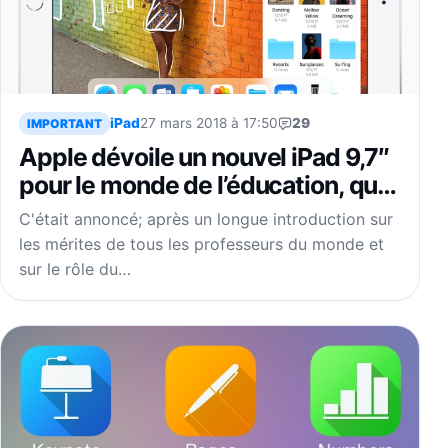
iPad
27 mars 2018 à 17:50
29
IMPORTANT
Apple dévoile un nouvel iPad 9,7″
pour le monde de l’éducation, qui
supporte l’Apple Pencil
C'était annoncé; après un longue introduction sur
les mérites de tous les professeurs du monde et
sur le rôle du…