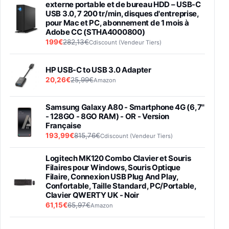
externe portable et de bureau HDD – USB-C
USB 3.0, 7 200 tr/min, disques d'entreprise,
pour Mac et PC, abonnement de 1 mois à
Adobe CC (STHA4000800)
199€
282,13€
Cdiscount (Vendeur Tiers)
HP USB-C to USB 3.0 Adapter
20,26€
25,99€
Amazon
Samsung Galaxy A80 - Smartphone 4G (6,7''
- 128GO - 8GO RAM) - OR - Version
Française
193,99€
815,76€
Cdiscount (Vendeur Tiers)
Logitech MK120 Combo Clavier et Souris
Filaires pour Windows, Souris Optique
Filaire, Connexion USB Plug And Play,
Confortable, Taille Standard, PC/Portable,
Clavier QWERTY UK - Noir
61,15€
65,97€
Amazon
PIONEER PLX-500 Blanche - Platine vinyle à