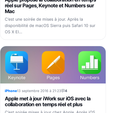
réel sur Pages, Keynote et Numbers sur
Mac
C’est une soirée de mises à jour. Après la
disponibilité de macOS Sierra puis Safari 10 sur
OS X El…
iPhone
13 septembre 2016 à 21:23
4
Apple met à jour iWork sur iOS avec la
collaboration en temps réel et plus
C’est soirée mises à jour chez Apple. Après iOS