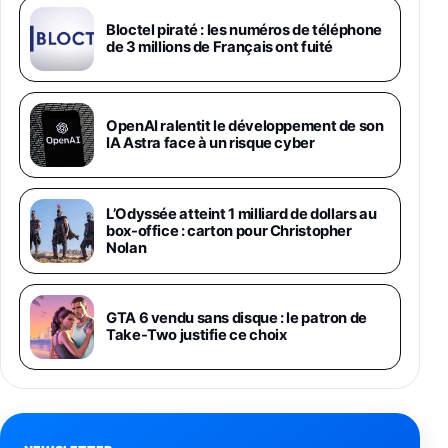
Galaxy S26 Ultra 512 Go Bleu
Bloctel piraté : les numéros de téléphone
1019€
1399€
de 3 millions de Français ont fuité
Fnac (Vendeur Tiers)
Galaxy S26 Ultra 256 Go Violet
OpenAI ralentit le développement de son
892€
1199€
Fnac (Vendeur Tiers)
IA Astra face à un risque cyber
Philips SHK2000BL - Casque Enfant - Bleu &
Répartiteur Audio 5 Casques, Blanc
L’Odyssée atteint 1 milliard de dollars au
24,94€
29,96€
Fnac (Vendeur Tiers)
box-office : carton pour Christopher
Nolan
Asus RT-AC59U Routeur sans Fil Double
Bande Gigabit (Serveur et Client VPN, Triple
Vlan, Mode Point d'accès et Bridge, contrôle
GTA 6 vendu sans disque : le patron de
Parental, Qos)
Take-Two justifie ce choix
39,72€
50,42€
Amazon
Panasonic KX-TG6822 Téléphones Sans fil
Répondeur Ecran [Version Française]
31,67€
47,96€
Amazon