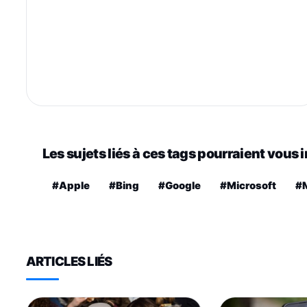
Les sujets liés à ces tags pourraient vous 
#Apple
#Bing
#Google
#Microsoft
#M
ARTICLES LIÉS