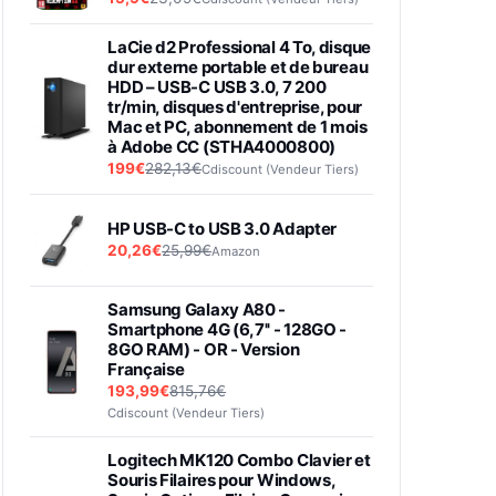
LaCie d2 Professional 4 To, disque
dur externe portable et de bureau
HDD – USB-C USB 3.0, 7 200
tr/min, disques d'entreprise, pour
Mac et PC, abonnement de 1 mois
à Adobe CC (STHA4000800)
199€
282,13€
Cdiscount (Vendeur Tiers)
HP USB-C to USB 3.0 Adapter
20,26€
25,99€
Amazon
Samsung Galaxy A80 -
Smartphone 4G (6,7'' - 128GO -
8GO RAM) - OR - Version
Française
193,99€
815,76€
Cdiscount (Vendeur Tiers)
Logitech MK120 Combo Clavier et
Souris Filaires pour Windows,