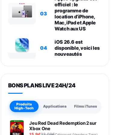
officiel : le
programme de
03
location d’iPhone,
Mac, iPad et Apple
Watch aux US
iOS 26.6 est
04
disponible, voici les
nouveautés
BONS PLANS LIVE 24H/24
Produits
Applications
Films iTunes
High-Tech
Jeu Red Dead Redemption 2 sur
Xbox One
15,9€
23,09€
Cdiscount (Vendeur Tiers)