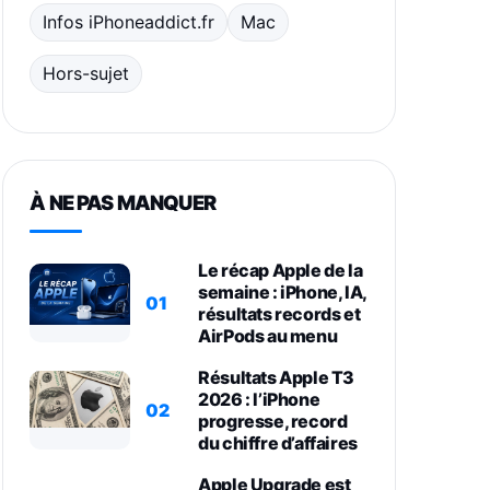
Infos iPhoneaddict.fr
Mac
Hors-sujet
À NE PAS MANQUER
Le récap Apple de la
semaine : iPhone, IA,
01
résultats records et
AirPods au menu
Résultats Apple T3
2026 : l’iPhone
02
progresse, record
du chiffre d’affaires
Apple Upgrade est