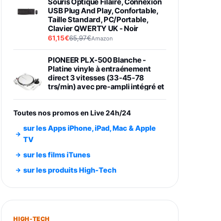
Souris Optique Filaire, Connexion
USB Plug And Play, Confortable,
Taille Standard, PC/Portable,
Clavier QWERTY UK - Noir
61,15€
65,97€
Amazon
PIONEER PLX-500 Blanche -
Platine vinyle à entraénement
direct 3 vitesses (33-45-78
trs/min) avec pre-ampli intégré et
port USB
348,99€
384,71€
Amazon
Toutes nos promos en Live 24h/24
Smartphone SAMSUNG Galaxy
sur les Apps iPhone, iPad, Mac & Apple
S26 Ultra Noir 256Go
TV
891,99€
1199€
Fnac (Vendeur Tiers)
sur les films iTunes
Smartphone SAMSUNG Galaxy
sur les produits High-Tech
S26+ Violet 256Go
749,99€
1240,43€
Fnac (Vendeur Tiers)
Galaxy S26 256 Go Bleu
HIGH-TECH