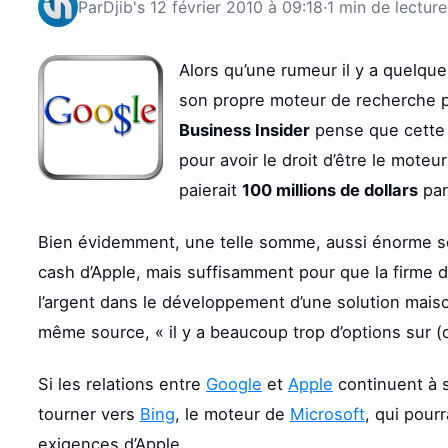
Par
Djib's
12 février 2010 à 09:18
·
1 min de lecture
Alors qu’une rumeur il y a quelqu
son propre moteur de recherche p
Business Insider
pense que cette h
pour avoir le droit d’être le mote
paierait
100 millions de dollars
par
Bien évidemment, une telle somme, aussi énorme soi
cash d’Apple, mais suffisamment pour que la firme 
l’argent dans le développement d’une solution mais
même source, « il y a beaucoup trop d’options sur (
Si les relations entre
Google
et
Apple
continuent à s
tourner vers
Bing
, le moteur de
Microsoft
, qui pourr
exigences d’Apple.