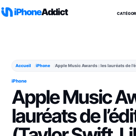
Aller au contenu
iPhone
Addict
CATÉGOR
Accueil
iPhone
Apple Music Awards : les lauréats de l’é
iPhone
Apple Music Awa
lauréats de l’éd
(Taylor Swift, L