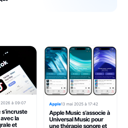
r 2026 à 09:07
Apple
13 mai 2025 à 17:42
 s’incruste
Apple Music s’associe à
 avec la
Universal Music pour
rale et
une thérapie sonore et