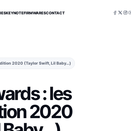
IES
KEYNOTE
FIRMWARES
CONTACT
dition 2020 (Taylor Swift, Lil Baby…)
rds : les
ition 2020
il Baby…)