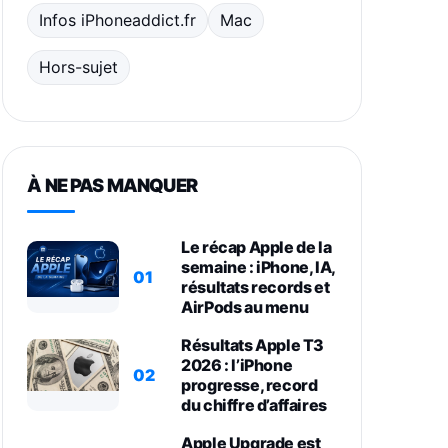
Infos iPhoneaddict.fr
Mac
Hors-sujet
À NE PAS MANQUER
Le récap Apple de la
semaine : iPhone, IA,
01
résultats records et
AirPods au menu
Résultats Apple T3
2026 : l’iPhone
02
progresse, record
du chiffre d’affaires
Apple Upgrade est