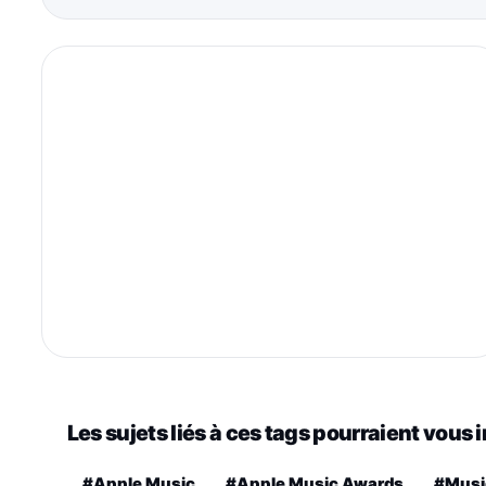
Les sujets liés à ces tags pourraient vous 
#Apple Music
#Apple Music Awards
#Musi