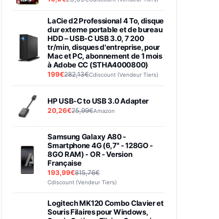
LaCie d2 Professional 4 To, disque
dur externe portable et de bureau
HDD – USB-C USB 3.0, 7 200
tr/min, disques d'entreprise, pour
Mac et PC, abonnement de 1 mois
à Adobe CC (STHA4000800)
199€
282,13€
Cdiscount (Vendeur Tiers)
HP USB-C to USB 3.0 Adapter
20,26€
25,99€
Amazon
Samsung Galaxy A80 -
Smartphone 4G (6,7'' - 128GO -
8GO RAM) - OR - Version
Française
193,99€
815,76€
Cdiscount (Vendeur Tiers)
Logitech MK120 Combo Clavier et
Souris Filaires pour Windows,