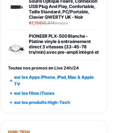
Souris Optique Filaire, Connexion
USB Plug And Play, Confortable,
Taille Standard, PC/Portable,
Clavier QWERTY UK - Noir
61,15€
65,97€
Amazon
PIONEER PLX-500 Blanche -
Platine vinyle à entraénement
direct 3 vitesses (33-45-78
trs/min) avec pre-ampli intégré et
port USB
348,99€
384,71€
Amazon
Toutes nos promos en Live 24h/24
Smartphone SAMSUNG Galaxy
sur les Apps iPhone, iPad, Mac & Apple
S26 Ultra Noir 256Go
TV
891,99€
1199€
Fnac (Vendeur Tiers)
sur les films iTunes
Smartphone SAMSUNG Galaxy
sur les produits High-Tech
S26+ Violet 256Go
749,99€
1240,43€
Fnac (Vendeur Tiers)
Galaxy S26 256 Go Bleu
HIGH-TECH