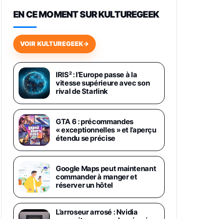
648,63€
834,71€
Fnac (Vendeur Tiers)
EN CE MOMENT SUR KULTUREGEEK
Samsung Galaxy Miracle Ultra,
Smartphone Android 5G avec
VOIR KULTUREGEEK
→
Galaxy AI, 512 Go, Chargeur
Secteur Rapide 25W Inclus,
Smartphone déverrouillé, Noir,
Version FR
IRIS² : l’Europe passe à la
1019€
1399€
vitesse supérieure avec son
Fnac (Vendeur Tiers)
rival de Starlink
Galaxy S26 Ultra 512 Go Bleu
1019€
1399€
Fnac (Vendeur Tiers)
GTA 6 : précommandes
« exceptionnelles » et l’aperçu
étendu se précise
Galaxy S26 Ultra 256 Go Violet
892€
1199€
Fnac (Vendeur Tiers)
Google Maps peut maintenant
commander à manger et
Philips SHK2000BL - Casque
réserver un hôtel
Enfant - Bleu & Répartiteur Audio
5 Casques, Blanc
L’arroseur arrosé : Nvidia
24,94€
29,96€
Fnac (Vendeur Tiers)