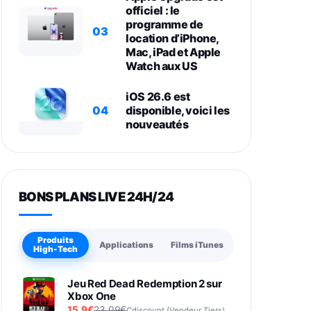
officiel : le
programme de
03
location d’iPhone,
Mac, iPad et Apple
Watch aux US
iOS 26.6 est
04
disponible, voici les
nouveautés
BONS PLANS LIVE 24H/24
Produits
Applications
Films iTunes
High-Tech
Jeu Red Dead Redemption 2 sur
Xbox One
15,9€
23,09€
Cdiscount (Vendeur Tiers)