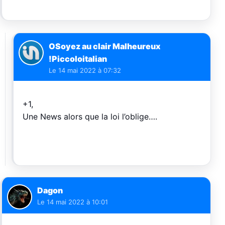
OSoyez au clair Malheureux
!Piccoloitalian
Le
14 mai 2022 à 07:32
+1,
Une News alors que la loi l’oblige….
Dagon
Le
14 mai 2022 à 10:01