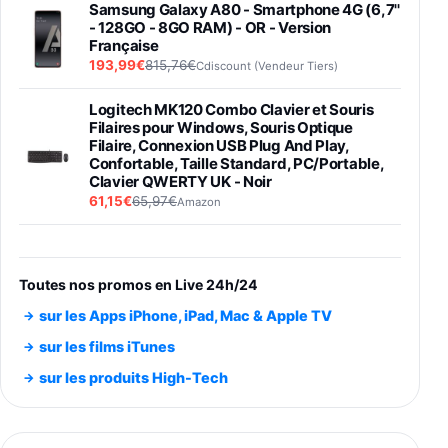
Samsung Galaxy A80 - Smartphone 4G (6,7''
- 128GO - 8GO RAM) - OR - Version
Française
193,99€
815,76€
Cdiscount (Vendeur Tiers)
Logitech MK120 Combo Clavier et Souris
Filaires pour Windows, Souris Optique
Filaire, Connexion USB Plug And Play,
Confortable, Taille Standard, PC/Portable,
Clavier QWERTY UK - Noir
61,15€
65,97€
Amazon
PIONEER PLX-500 Blanche - Platine vinyle à
entraénement direct 3 vitesses (33-45-78
trs/min) avec pre-ampli intégré et port USB
Toutes nos promos en Live 24h/24
348,99€
384,71€
Amazon
sur les Apps iPhone, iPad, Mac & Apple TV
Smartphone SAMSUNG Galaxy S26 Ultra
sur les films iTunes
Noir 256Go
sur les produits High-Tech
891,99€
1199€
Fnac (Vendeur Tiers)
Smartphone SAMSUNG Galaxy S26+ Violet
256Go