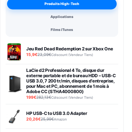
Produits High-Tech
Applications
Films iTunes
Jeu Red Dead Redemption 2 sur Xbox One
15,9€
23,09€
Cdiscount (Vendeur Tiers)
LaCie d2 Professional 4 To, disque dur
externe portable et de bureau HDD – USB-C
USB 3.0, 7 200 tr/min, disques d'entreprise,
pour Mac et PC, abonnement de 1 mois à
Adobe CC (STHA4000800)
199€
282,13€
Cdiscount (Vendeur Tiers)
HP USB-C to USB 3.0 Adapter
20,26€
25,99€
Amazon