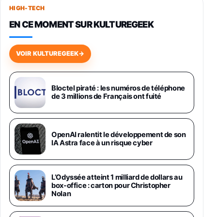
HIGH-TECH
749,99€
1240,43€
Fnac (Vendeur Tiers)
EN CE MOMENT SUR KULTUREGEEK
Galaxy S26 256 Go Bleu
648,63€
834,71€
Fnac (Vendeur Tiers)
VOIR KULTUREGEEK
→
Samsung Galaxy Miracle Ultra, Smartphone
Android 5G avec Galaxy AI, 512 Go,
Chargeur Secteur Rapide 25W Inclus,
Bloctel piraté : les numéros de téléphone
de 3 millions de Français ont fuité
Smartphone déverrouillé, Noir, Version FR
1019€
1399€
Fnac (Vendeur Tiers)
Galaxy S26 Ultra 512 Go Bleu
OpenAI ralentit le développement de son
1019€
1399€
IA Astra face à un risque cyber
Fnac (Vendeur Tiers)
Galaxy S26 Ultra 256 Go Violet
L’Odyssée atteint 1 milliard de dollars au
892€
1199€
Fnac (Vendeur Tiers)
box-office : carton pour Christopher
Nolan
Philips SHK2000BL - Casque Enfant - Bleu &