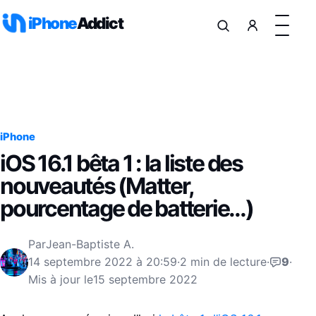
Aller au contenu
iPhone
Addict
iPhone
iOS 16.1 bêta 1 : la liste des
nouveautés (Matter,
pourcentage de batterie…)
Par
Jean-Baptiste A.
14 septembre 2022 à 20:59
·
2 min de lecture
·
9
·
Mis à jour le
15 septembre 2022