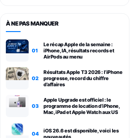
À NE PAS MANQUER
Le récap Apple de la semaine :
01
iPhone, IA, résultats records et
AirPods au menu
Résultats Apple T3 2026 : l’iPhone
02
progresse, record du chiffre
d’affaires
Apple Upgrade est officiel : le
03
programme de location d’iPhone,
Mac, iPad et Apple Watch aux US
iOS 26.6 est disponible, voici les
04
nouveautés