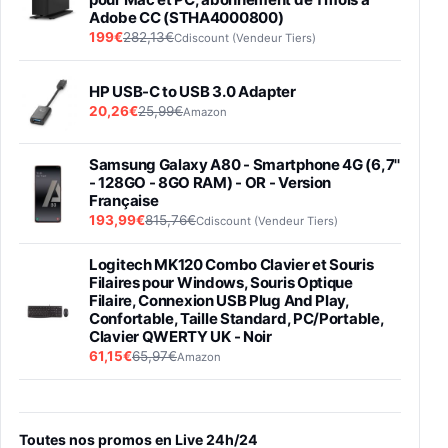
Adobe CC (STHA4000800)
199€
282,13€
Cdiscount (Vendeur Tiers)
HP USB-C to USB 3.0 Adapter
20,26€
25,99€
Amazon
Samsung Galaxy A80 - Smartphone 4G (6,7''
- 128GO - 8GO RAM) - OR - Version
Française
193,99€
815,76€
Cdiscount (Vendeur Tiers)
Logitech MK120 Combo Clavier et Souris
Filaires pour Windows, Souris Optique
Filaire, Connexion USB Plug And Play,
Confortable, Taille Standard, PC/Portable,
Clavier QWERTY UK - Noir
61,15€
65,97€
Amazon
PIONEER PLX-500 Blanche - Platine vinyle à
entraénement direct 3 vitesses (33-45-78
trs/min) avec pre-ampli intégré et port USB
Toutes nos promos en Live 24h/24