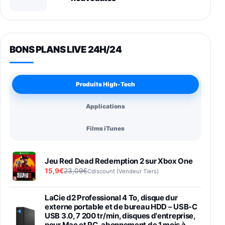
BONS PLANS LIVE 24H/24
Produits High-Tech
Applications
Films iTunes
Jeu Red Dead Redemption 2 sur Xbox One
15,9€
23,09€
Cdiscount (Vendeur Tiers)
LaCie d2 Professional 4 To, disque dur
externe portable et de bureau HDD – USB-C
USB 3.0, 7 200 tr/min, disques d'entreprise,
pour Mac et PC, abonnement de 1 mois à