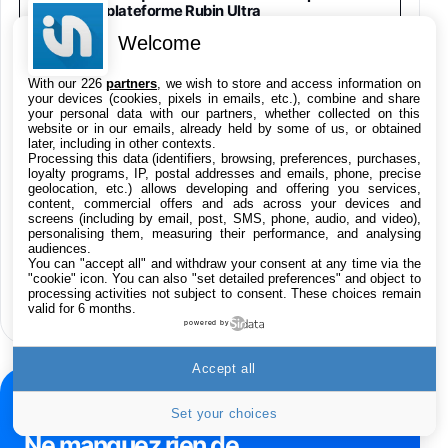
1019€
1399€
Fnac (Vendeur Tiers)
plateforme Rubin Ultra
Welcome
Galaxy S26 Ultra 256 Go Violet
Suno va intégrer un watermark à ses
With our 226
partners
, we wish to store and access information on
892€
1199€
Fnac (Vendeur Tiers)
musiques générées par IA pour lutter
your devices (cookies, pixels in emails, etc.), combine and share
contre la fraude
your personal data with our partners, whether collected on this
website or in our emails, already held by some of us, or obtained
Philips SHK2000BL - Casque Enfant - Bleu &
later, including in other contexts.
Répartiteur Audio 5 Casques, Blanc
Processing this data (identifiers, browsing, preferences, purchases,
loyalty programs, IP, postal addresses and emails, phone, precise
24,94€
29,96€
L’enceinte connectée IA d’OpenAI se
Fnac (Vendeur Tiers)
geolocation, etc.) allows developing and offering you services,
précise avec son prix
content, commercial offers and ads across your devices and
screens (including by email, post, SMS, phone, audio, and video),
Asus RT-AC59U Routeur sans Fil Double
personalising them, measuring their performance, and analysing
Bande Gigabit (Serveur et Client VPN, Triple
audiences.
Vlan, Mode Point d'accès et Bridge, contrôle
You can "accept all" and withdraw your consent at any time via the
Meta condamné à 567 millions de dollars
Parental, Qos)
"cookie" icon
. You can also "set detailed preferences" and object to
pour la protection des mineurs
processing activities not subject to consent. These choices remain
39,72€
50,42€
Amazon
valid for 6 months.
powered by
Panasonic KX-TG6822 Téléphones Sans fil
Répondeur Ecran [Version Française]
Accept all
31,67€
47,96€
Amazon
NEWSLETTER
Set your choices
Smartphone APPLE iPhone 15 Noir 128Go
Ne manquez rien de