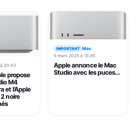
Mac
IMPORTANT
5 mars 2025 à 15:36
Apple annonce le Mac
 à 20:43
Studio avec les puces
ple propose
M4 Max et M3 Ultra
dio M4
 et l’Apple
2 noire
nés