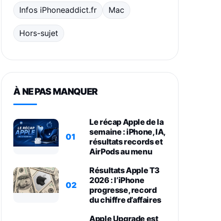
Infos iPhoneaddict.fr
Mac
Hors-sujet
À NE PAS MANQUER
Le récap Apple de la
semaine : iPhone, IA,
01
résultats records et
AirPods au menu
Résultats Apple T3
2026 : l’iPhone
02
progresse, record
du chiffre d’affaires
Apple Upgrade est