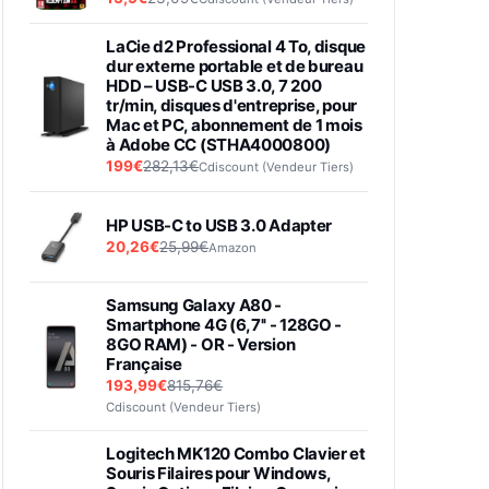
LaCie d2 Professional 4 To, disque
dur externe portable et de bureau
HDD – USB-C USB 3.0, 7 200
tr/min, disques d'entreprise, pour
Mac et PC, abonnement de 1 mois
à Adobe CC (STHA4000800)
199€
282,13€
Cdiscount (Vendeur Tiers)
HP USB-C to USB 3.0 Adapter
20,26€
25,99€
Amazon
Samsung Galaxy A80 -
Smartphone 4G (6,7'' - 128GO -
8GO RAM) - OR - Version
Française
193,99€
815,76€
Cdiscount (Vendeur Tiers)
Logitech MK120 Combo Clavier et
Souris Filaires pour Windows,