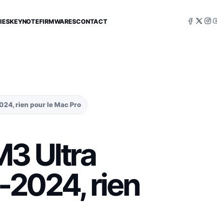
IES
KEYNOTE
FIRMWARES
CONTACT
2024, rien pour le Mac Pro
M3 Ultra
i-2024, rien