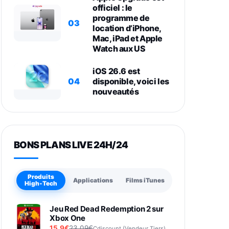
officiel : le
programme de
03
location d’iPhone,
Mac, iPad et Apple
Watch aux US
iOS 26.6 est
04
disponible, voici les
nouveautés
BONS PLANS LIVE 24H/24
Produits
Applications
Films iTunes
High-Tech
Jeu Red Dead Redemption 2 sur
Xbox One
15,9€
23,09€
Cdiscount (Vendeur Tiers)