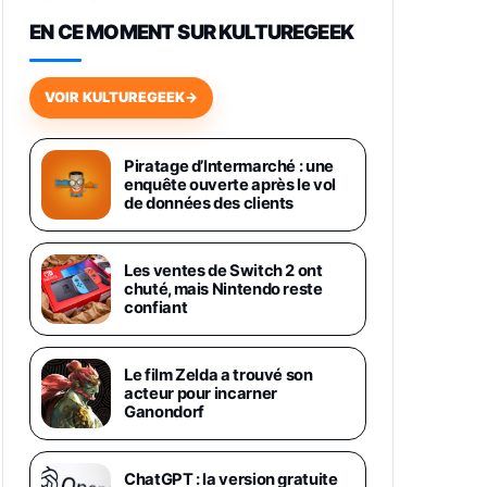
648,63€
834,71€
Fnac (Vendeur Tiers)
EN CE MOMENT SUR KULTUREGEEK
Samsung Galaxy Miracle Ultra,
Smartphone Android 5G avec
VOIR KULTUREGEEK
→
Galaxy AI, 512 Go, Chargeur
Secteur Rapide 25W Inclus,
Smartphone déverrouillé, Noir,
Version FR
Piratage d’Intermarché : une
1019€
1399€
enquête ouverte après le vol
Fnac (Vendeur Tiers)
de données des clients
Galaxy S26 Ultra 512 Go Bleu
1019€
1399€
Fnac (Vendeur Tiers)
Les ventes de Switch 2 ont
chuté, mais Nintendo reste
confiant
Galaxy S26 Ultra 256 Go Violet
892€
1199€
Fnac (Vendeur Tiers)
Le film Zelda a trouvé son
acteur pour incarner
Philips SHK2000BL - Casque
Ganondorf
Enfant - Bleu & Répartiteur Audio
5 Casques, Blanc
24,94€
29,96€
Fnac (Vendeur Tiers)
ChatGPT : la version gratuite