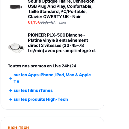
Souris Optique Filaire, Connexion
USB Plug And Play, Confortable,
Taille Standard, PC/Portable,
Clavier QWERTY UK - Noir
61,15€
65,97€
Amazon
PIONEER PLX-500 Blanche -
Platine vinyle à entraénement
direct 3 vitesses (33-45-78
trs/min) avec pre-ampli intégré et
port USB
348,99€
384,71€
Amazon
Toutes nos promos en Live 24h/24
Smartphone SAMSUNG Galaxy
sur les Apps iPhone, iPad, Mac & Apple
S26 Ultra Noir 256Go
TV
891,99€
1199€
Fnac (Vendeur Tiers)
sur les films iTunes
Smartphone SAMSUNG Galaxy
sur les produits High-Tech
S26+ Violet 256Go
749,99€
1240,43€
Fnac (Vendeur Tiers)
Galaxy S26 256 Go Bleu
HIGH-TECH