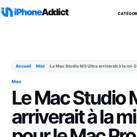
Aller au contenu
iPhone
Addict
CATÉGOR
Accueil
Mac
Le Mac Studio M3 Ultra arriverait à la mi-
Mac
Le Mac Studio 
arriverait à la m
pour le Mac Pro