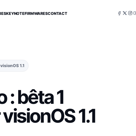
IES
KEYNOTE
FIRMWARES
CONTACT
 visionOS 1.1
 : bêta 1
 visionOS 1.1