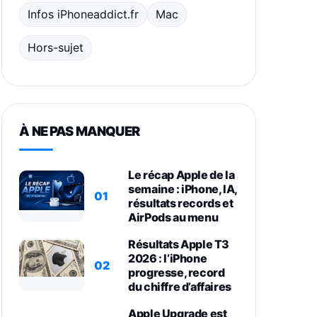
Infos iPhoneaddict.fr
Mac
Hors-sujet
À NE PAS MANQUER
Le récap Apple de la
semaine : iPhone, IA,
01
résultats records et
AirPods au menu
Résultats Apple T3
2026 : l’iPhone
02
progresse, record
du chiffre d’affaires
Apple Upgrade est