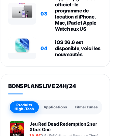
officiel : le
programme de
03
location d’iPhone,
Mac, iPad et Apple
Watch aux US
iOS 26.6 est
04
disponible, voici les
nouveautés
BONS PLANS LIVE 24H/24
Produits
Applications
Films iTunes
High-Tech
Jeu Red Dead Redemption 2 sur
Xbox One
15,9€
23,09€
Cdiscount (Vendeur Tiers)