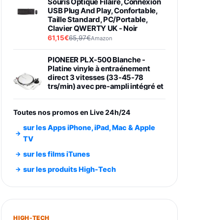
Souris Optique Filaire, Connexion
USB Plug And Play, Confortable,
Taille Standard, PC/Portable,
Clavier QWERTY UK - Noir
61,15€
65,97€
Amazon
PIONEER PLX-500 Blanche -
Platine vinyle à entraénement
direct 3 vitesses (33-45-78
trs/min) avec pre-ampli intégré et
port USB
348,99€
384,71€
Amazon
Toutes nos promos en Live 24h/24
Smartphone SAMSUNG Galaxy
sur les Apps iPhone, iPad, Mac & Apple
S26 Ultra Noir 256Go
TV
891,99€
1199€
Fnac (Vendeur Tiers)
sur les films iTunes
Smartphone SAMSUNG Galaxy
sur les produits High-Tech
S26+ Violet 256Go
749,99€
1240,43€
Fnac (Vendeur Tiers)
Galaxy S26 256 Go Bleu
HIGH-TECH