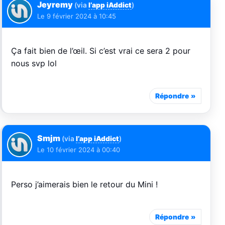
Jeyremy
(via
l’app iAddict
)
Le
9 février 2024 à 10:45
Ça fait bien de l’œil. Si c’est vrai ce sera 2 pour
nous svp lol
Répondre
Smjm
(via
l’app iAddict
)
Le
10 février 2024 à 00:40
Perso j’aimerais bien le retour du Mini !
Répondre