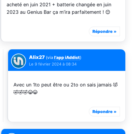
acheté en juin 2021 + batterie changée en juin
2023 au Genius Bar ça m’ira parfaitement ! 😊
Répondre
Alix27
(via
l’app iAddict
)
Le
9 février 2024 à 08:34
Avec un 1to peut être ou 2to on sais jamais 🤣
🤣🤣🤣😂😂
Répondre