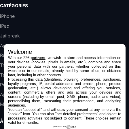
Galaxy S25 FE 6,7\" 5G Nano SIM 128 Go
CATÉGORIES
Blanc
489,99€
647,51€
Fnac (Vendeur Tiers)
iPhone
iPad
DeLonghi ECAM290.22.b
357,4€
389,7€
Cdiscount (Vendeur Tiers)
Jailbreak
Applications
Welcome
Jeu FIFA 20 sur PC (code à télécharger)
Rumeurs
With our 226
partners
, we wish to store and access information on
45,98€
57,99€
Rue Du Commerce (Vendeur Tiers)
your devices (cookies, pixels in emails, etc.), combine and share
Trucs & astuces
your personal data with our partners, whether collected on this
website or in our emails, already held by some of us, or obtained
Tests
later, including in other contexts.
Processing this data (identifiers, browsing, preferences, purchases,
loyalty programs, IP, postal addresses and emails, phone, precise
Promos
geolocation, etc.) allows developing and offering you services,
content, commercial offers and ads across your devices and
Apple
screens (including by email, post, SMS, phone, audio, and video),
personalising them, measuring their performance, and analysing
Mac
audiences.
You can "accept all" and withdraw your consent at any time via the
"cookie" icon
. You can also "set detailed preferences" and object to
processing activities not subject to consent. These choices remain
À PROPOS
valid for 6 months.
powered by