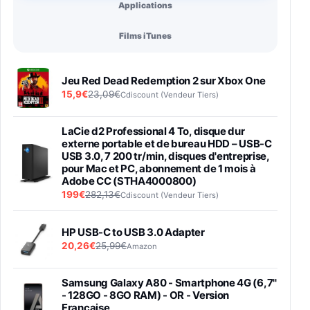
Applications
Films iTunes
Jeu Red Dead Redemption 2 sur Xbox One
15,9€
23,09€
Cdiscount (Vendeur Tiers)
LaCie d2 Professional 4 To, disque dur
externe portable et de bureau HDD – USB-C
USB 3.0, 7 200 tr/min, disques d'entreprise,
pour Mac et PC, abonnement de 1 mois à
Adobe CC (STHA4000800)
199€
282,13€
Cdiscount (Vendeur Tiers)
HP USB-C to USB 3.0 Adapter
20,26€
25,99€
Amazon
Samsung Galaxy A80 - Smartphone 4G (6,7''
- 128GO - 8GO RAM) - OR - Version
Française