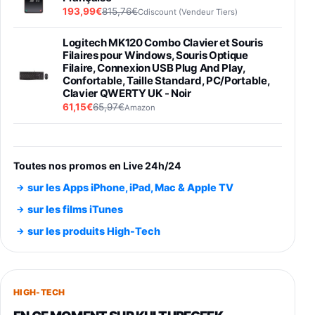
193,99€
815,76€
Cdiscount (Vendeur Tiers)
Logitech MK120 Combo Clavier et Souris
Filaires pour Windows, Souris Optique
Filaire, Connexion USB Plug And Play,
Confortable, Taille Standard, PC/Portable,
Clavier QWERTY UK - Noir
61,15€
65,97€
Amazon
PIONEER PLX-500 Blanche - Platine vinyle à
entraénement direct 3 vitesses (33-45-78
trs/min) avec pre-ampli intégré et port USB
Toutes nos promos en Live 24h/24
348,99€
384,71€
Amazon
sur les Apps iPhone, iPad, Mac & Apple TV
Smartphone SAMSUNG Galaxy S26 Ultra
sur les films iTunes
Noir 256Go
sur les produits High-Tech
891,99€
1199€
Fnac (Vendeur Tiers)
Smartphone SAMSUNG Galaxy S26+ Violet
256Go
HIGH-TECH
749,99€
1240,43€
Fnac (Vendeur Tiers)