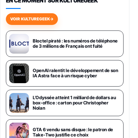
EN CE MOMENT SUR KULTUREGEEK
Galaxy S26 256 Go Bleu
648,63€
834,71€
Fnac (Vendeur Tiers)
VOIR KULTUREGEEK
→
Samsung Galaxy Miracle Ultra, Smartphone
Android 5G avec Galaxy AI, 512 Go,
Chargeur Secteur Rapide 25W Inclus,
Bloctel piraté : les numéros de téléphone
de 3 millions de Français ont fuité
Smartphone déverrouillé, Noir, Version FR
1019€
1399€
Fnac (Vendeur Tiers)
Galaxy S26 Ultra 512 Go Bleu
OpenAI ralentit le développement de son
1019€
1399€
IA Astra face à un risque cyber
Fnac (Vendeur Tiers)
Galaxy S26 Ultra 256 Go Violet
L’Odyssée atteint 1 milliard de dollars au
892€
1199€
Fnac (Vendeur Tiers)
box-office : carton pour Christopher
Nolan
Philips SHK2000BL - Casque Enfant - Bleu &
Répartiteur Audio 5 Casques, Blanc
24,94€
29,96€
GTA 6 vendu sans disque : le patron de
Fnac (Vendeur Tiers)
Take-Two justifie ce choix