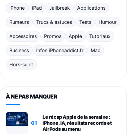
iPhone
iPad
Jailbreak
Applications
Rumeurs
Trucs & astuces
Tests
Humour
Accessoires
Promos
Apple
Tutoriaux
Business
Infos iPhoneaddict.fr
Mac
Hors-sujet
À NE PAS MANQUER
Le récap Apple de la semaine :
01
iPhone, IA, résultats records et
AirPods au menu