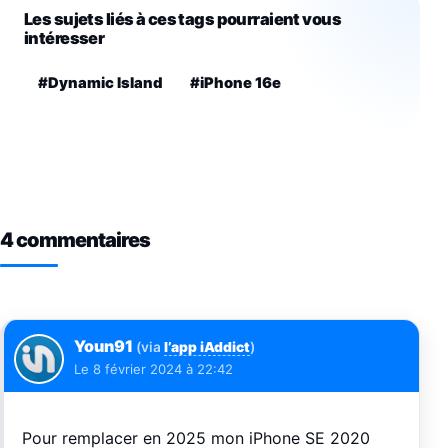
Les sujets liés à ces tags pourraient vous
intéresser
#Dynamic Island
#iPhone 16e
4 commentaires
Youn91
(via
l’app iAddict
)
Le
8 février 2024 à 22:42
Pour remplacer en 2025 mon iPhone SE 2020