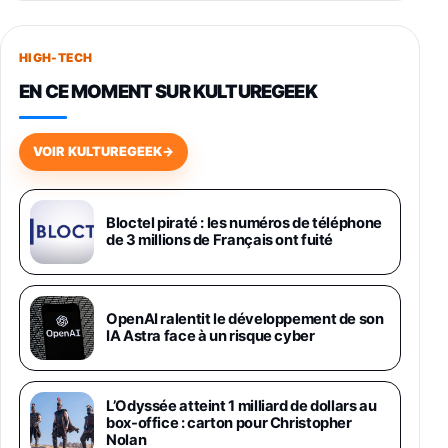
Smartphone SAMSUNG Galaxy S26+ Violet
256Go
HIGH-TECH
749,99€
1240,43€
Fnac (Vendeur Tiers)
EN CE MOMENT SUR KULTUREGEEK
Galaxy S26 256 Go Bleu
648,63€
834,71€
Fnac (Vendeur Tiers)
VOIR KULTUREGEEK
→
Samsung Galaxy Miracle Ultra, Smartphone
Android 5G avec Galaxy AI, 512 Go,
Chargeur Secteur Rapide 25W Inclus,
Bloctel piraté : les numéros de téléphone
de 3 millions de Français ont fuité
Smartphone déverrouillé, Noir, Version FR
1019€
1399€
Fnac (Vendeur Tiers)
Galaxy S26 Ultra 512 Go Bleu
OpenAI ralentit le développement de son
1019€
1399€
IA Astra face à un risque cyber
Fnac (Vendeur Tiers)
Galaxy S26 Ultra 256 Go Violet
L’Odyssée atteint 1 milliard de dollars au
892€
1199€
Fnac (Vendeur Tiers)
box-office : carton pour Christopher
Nolan