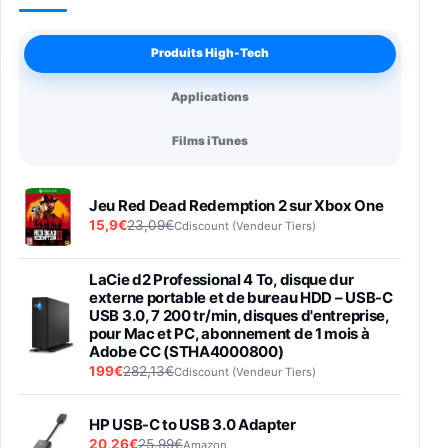
Produits High-Tech
Applications
Films iTunes
Jeu Red Dead Redemption 2 sur Xbox One
15,9€
23,09€
Cdiscount (Vendeur Tiers)
LaCie d2 Professional 4 To, disque dur
externe portable et de bureau HDD – USB-C
USB 3.0, 7 200 tr/min, disques d'entreprise,
pour Mac et PC, abonnement de 1 mois à
Adobe CC (STHA4000800)
199€
282,13€
Cdiscount (Vendeur Tiers)
HP USB-C to USB 3.0 Adapter
20,26€
25,99€
Amazon