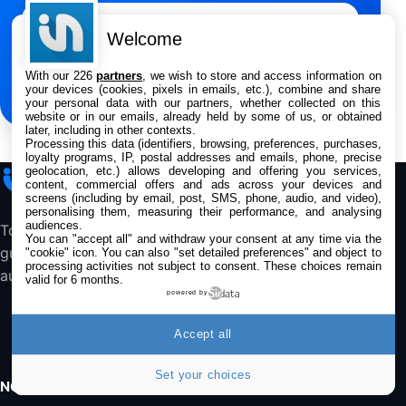
Adresse e-mail
Samsung Galaxy A56 5G, Smartphone
Welcome
Android, 128 Go, Smartphone déverrouillé,
Gris
S’inscrire
284,99€
431,39€
Cdiscount (Vendeur Tiers)
With our 226
partners
, we wish to store and access information on
your devices (cookies, pixels in emails, etc.), combine and share
your personal data with our partners, whether collected on this
Jabra Biz 1500 USB-A Casque Stereo -
website or in our emails, already held by some of us, or obtained
Casque Filaire avec Microphone Antibruit,
later, including in other contexts.
Processing this data (identifiers, browsing, preferences, purchases,
Unité de Contrôle et Protection contre les
loyalty programs, IP, postal addresses and emails, phone, precise
Pics de Volume pour Téléphones de Bureau
geolocation, etc.) allows developing and offering you services,
iPhone
Addict
et Softphones
content, commercial offers and ads across your devices and
44,43€
66,9€
screens (including by email, post, SMS, phone, audio, and video),
Amazon
personalising them, measuring their performance, and analysing
audiences.
Toute l’actualité Apple, les bons plans, les
Jabra Biz 2300 - Casque Mono supra-
You can "accept all" and withdraw your consent at any time via the
guides et les analyses pour suivre l’écosystème
auriculaire Quick Disconnect - Casque
"cookie" icon
. You can also "set detailed preferences" and object to
processing activities not subject to consent. These choices remain
Filaire avec Microphone Antibruit Pour
au quotidien.
valid for 6 months.
Téléphones de Bureau
powered by
31,87€
88,29€
Amazon
Accept all
Accessoire iRobot Roomba - Kit de
Rémplacement Roomba Séries 600
Set your choices
19,9€
23,99€
Amazon
NOS APPS