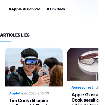
#Apple Vision Pro
#Tim Cook
ARTICLES LIÉS
Accessoires
3 juin 20
Apple
1 août 2025 à 16:30
Apple Glasses :
Cook serait obn
Tim Cook dit croire