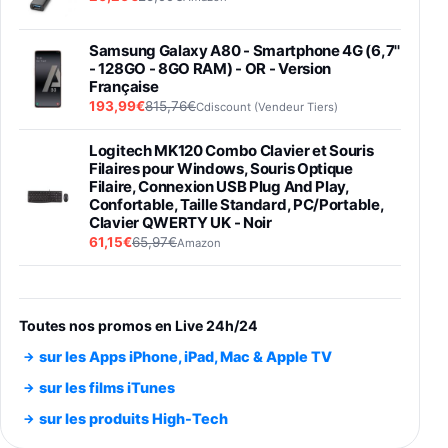
Samsung Galaxy A80 - Smartphone 4G (6,7''
- 128GO - 8GO RAM) - OR - Version
Française
193,99€
815,76€
Cdiscount (Vendeur Tiers)
Logitech MK120 Combo Clavier et Souris
Filaires pour Windows, Souris Optique
Filaire, Connexion USB Plug And Play,
Confortable, Taille Standard, PC/Portable,
Clavier QWERTY UK - Noir
61,15€
65,97€
Amazon
PIONEER PLX-500 Blanche - Platine vinyle à
entraénement direct 3 vitesses (33-45-78
trs/min) avec pre-ampli intégré et port USB
Toutes nos promos en Live 24h/24
348,99€
384,71€
Amazon
sur les Apps iPhone, iPad, Mac & Apple TV
Smartphone SAMSUNG Galaxy S26 Ultra
sur les films iTunes
Noir 256Go
sur les produits High-Tech
891,99€
1199€
Fnac (Vendeur Tiers)