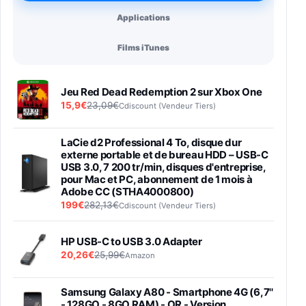
Applications
Films iTunes
Jeu Red Dead Redemption 2 sur Xbox One
15,9€
23,09€
Cdiscount (Vendeur Tiers)
LaCie d2 Professional 4 To, disque dur
externe portable et de bureau HDD – USB-C
USB 3.0, 7 200 tr/min, disques d'entreprise,
pour Mac et PC, abonnement de 1 mois à
Adobe CC (STHA4000800)
199€
282,13€
Cdiscount (Vendeur Tiers)
HP USB-C to USB 3.0 Adapter
20,26€
25,99€
Amazon
Samsung Galaxy A80 - Smartphone 4G (6,7''
- 128GO - 8GO RAM) - OR - Version