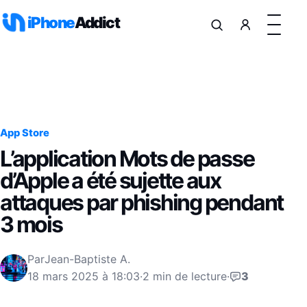
Aller au contenu
iPhone
Addict
App Store
L’application Mots de passe
d’Apple a été sujette aux
attaques par phishing pendant
3 mois
Par
Jean-Baptiste A.
18 mars 2025 à 18:03
·
2 min de lecture
·
3