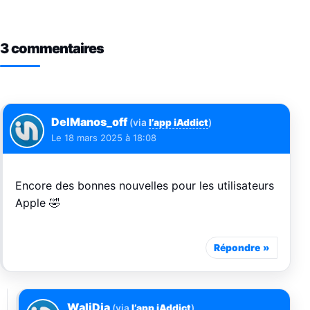
3 commentaires
DelManos_off
(via
l’app iAddict
)
Le
18 mars 2025 à 18:08
Encore des bonnes nouvelles pour les utilisateurs
Apple 🤣
Répondre
WaliDia
(via
l’app iAddict
)