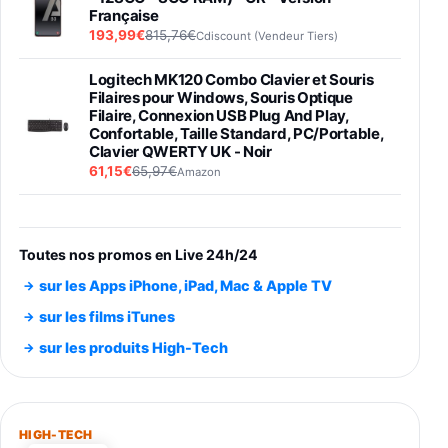
Française
193,99€
815,76€
Cdiscount (Vendeur Tiers)
Logitech MK120 Combo Clavier et Souris
Filaires pour Windows, Souris Optique
Filaire, Connexion USB Plug And Play,
Confortable, Taille Standard, PC/Portable,
Clavier QWERTY UK - Noir
61,15€
65,97€
Amazon
PIONEER PLX-500 Blanche - Platine vinyle à
entraénement direct 3 vitesses (33-45-78
trs/min) avec pre-ampli intégré et port USB
Toutes nos promos en Live 24h/24
348,99€
384,71€
Amazon
sur les Apps iPhone, iPad, Mac & Apple TV
Smartphone SAMSUNG Galaxy S26 Ultra
sur les films iTunes
Noir 256Go
sur les produits High-Tech
891,99€
1199€
Fnac (Vendeur Tiers)
Smartphone SAMSUNG Galaxy S26+ Violet
256Go
HIGH-TECH
749,99€
1240,43€
Fnac (Vendeur Tiers)