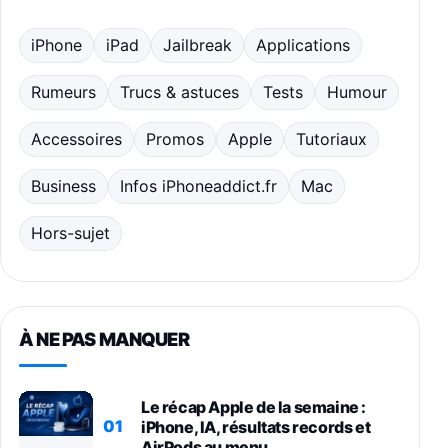
iPhone
iPad
Jailbreak
Applications
Rumeurs
Trucs & astuces
Tests
Humour
Accessoires
Promos
Apple
Tutoriaux
Business
Infos iPhoneaddict.fr
Mac
Hors-sujet
À NE PAS MANQUER
Le récap Apple de la semaine :
01
iPhone, IA, résultats records et
AirPods au menu