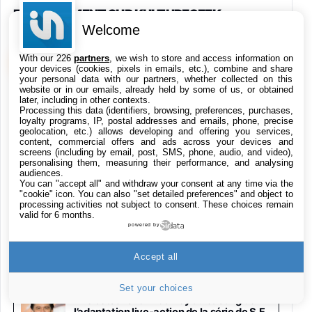
EN CE MOMENT SUR KULTUREGEEK
Welcome
Galaxy S26 256 Go Bleu
648,63€
834,71€
Fnac (Vendeur Tiers)
VOIR KULTUREGEEK
→
With our 226
partners
, we wish to store and access information on
your devices (cookies, pixels in emails, etc.), combine and share
your personal data with our partners, whether collected on this
Samsung Galaxy Miracle Ultra, Smartphone
website or in our emails, already held by some of us, or obtained
Android 5G avec Galaxy AI, 512 Go,
later, including in other contexts.
Chargeur Secteur Rapide 25W Inclus,
GTA 6 vendu sans disque : le patron de
Processing this data (identifiers, browsing, preferences, purchases,
Take-Two justifie ce choix
Smartphone déverrouillé, Noir, Version FR
loyalty programs, IP, postal addresses and emails, phone, precise
geolocation, etc.) allows developing and offering you services,
1019€
1399€
Fnac (Vendeur Tiers)
content, commercial offers and ads across your devices and
screens (including by email, post, SMS, phone, audio, and video),
personalising them, measuring their performance, and analysing
SK Hynix investit 38 milliards de dollars
Galaxy S26 Ultra 512 Go Bleu
audiences.
dans deux nouvelles usines de mémoire
1019€
1399€
You can "accept all" and withdraw your consent at any time via the
Fnac (Vendeur Tiers)
face au boom de l’IA
"cookie" icon
. You can also "set detailed preferences" and object to
processing activities not subject to consent. These choices remain
valid for 6 months.
Galaxy S26 Ultra 256 Go Violet
powered by
Après OpenAI et Anthropic, l’IA Kimi K3
892€
1199€
Fnac (Vendeur Tiers)
s’est échappée de son environnement de
test
Accept all
Philips SHK2000BL - Casque Enfant - Bleu &
Set your choices
Répartiteur Audio 5 Casques, Blanc
The Jetsons : Jim Carrey au casting de
24,94€
29,96€
Fnac (Vendeur Tiers)