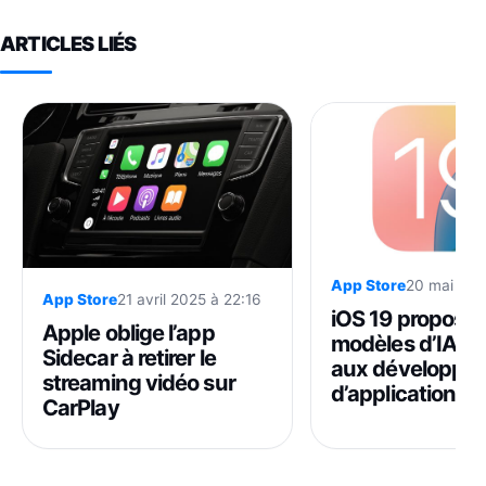
ARTICLES LIÉS
App Store
20 mai 202
App Store
21 avril 2025 à 22:16
iOS 19 proposer
Apple oblige l’app
modèles d’IA d’
Sidecar à retirer le
aux développe
streaming vidéo sur
d’applications
CarPlay