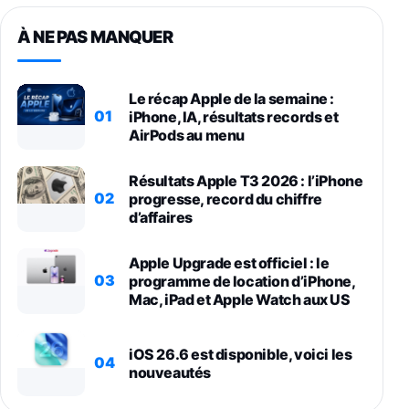
À NE PAS MANQUER
Le récap Apple de la semaine :
01
iPhone, IA, résultats records et
AirPods au menu
Résultats Apple T3 2026 : l’iPhone
02
progresse, record du chiffre
d’affaires
Apple Upgrade est officiel : le
03
programme de location d’iPhone,
Mac, iPad et Apple Watch aux US
iOS 26.6 est disponible, voici les
04
nouveautés