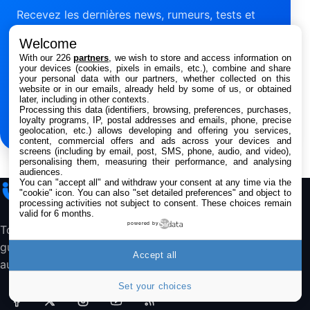
Recevez les dernières news, rumeurs, tests et
Smartphone APPLE iPhone 15 Bleu 128Go
bons plans chaque semaine.
489,99€
499,99€
Boulanger
Welcome
With our 226
partners
, we wish to store and access information on
your devices (cookies, pixels in emails, etc.), combine and share
Adresse e-mail
Samsung Galaxy A56 5G, Smartphone
your personal data with our partners, whether collected on this
Android, 128 Go, Smartphone déverrouillé,
website or in our emails, already held by some of us, or obtained
Gris
later, including in other contexts.
S’inscrire
Processing this data (identifiers, browsing, preferences, purchases,
284,99€
431,39€
Cdiscount (Vendeur Tiers)
loyalty programs, IP, postal addresses and emails, phone, precise
geolocation, etc.) allows developing and offering you services,
Jabra Biz 1500 USB-A Casque Stereo -
content, commercial offers and ads across your devices and
screens (including by email, post, SMS, phone, audio, and video),
Casque Filaire avec Microphone Antibruit,
personalising them, measuring their performance, and analysing
Unité de Contrôle et Protection contre les
audiences.
Pics de Volume pour Téléphones de Bureau
You can "accept all" and withdraw your consent at any time via the
iPhone
Addict
et Softphones
"cookie" icon
. You can also "set detailed preferences" and object to
processing activities not subject to consent. These choices remain
44,43€
66,9€
Amazon
valid for 6 months.
powered by
Toute l’actualité Apple, les bons plans, les
Jabra Biz 2300 - Casque Mono supra-
guides et les analyses pour suivre l’écosystème
auriculaire Quick Disconnect - Casque
Accept all
Filaire avec Microphone Antibruit Pour
au quotidien.
Téléphones de Bureau
31,87€
88,29€
Set your choices
Amazon