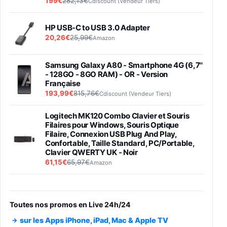
199€
282,13€
Cdiscount (Vendeur Tiers)
HP USB-C to USB 3.0 Adapter
20,26€
25,99€
Amazon
Samsung Galaxy A80 - Smartphone 4G (6,7''
- 128GO - 8GO RAM) - OR - Version
Française
193,99€
815,76€
Cdiscount (Vendeur Tiers)
Logitech MK120 Combo Clavier et Souris
Filaires pour Windows, Souris Optique
Filaire, Connexion USB Plug And Play,
Confortable, Taille Standard, PC/Portable,
Clavier QWERTY UK - Noir
61,15€
65,97€
Amazon
PIONEER PLX-500 Blanche - Platine vinyle à
entraénement direct 3 vitesses (33-45-78
trs/min) avec pre-ampli intégré et port USB
Toutes nos promos en Live 24h/24
348,99€
384,71€
Amazon
sur les Apps iPhone, iPad, Mac & Apple TV