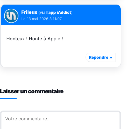
Frileux
(via
l’app iAddict
)
Le
13 mai 2026 à 11:07
Honteux ! Honte à Apple !
Répondre
Laisser un commentaire
Commentaire