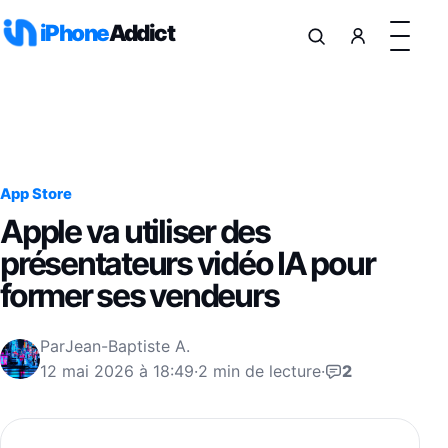
Aller au contenu
iPhone
Addict
App Store
Apple va utiliser des
présentateurs vidéo IA pour
former ses vendeurs
Par
Jean-Baptiste A.
12 mai 2026 à 18:49
·
2 min de lecture
·
2