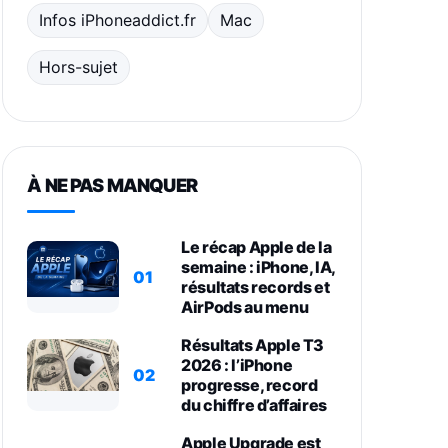
Infos iPhoneaddict.fr
Mac
Hors-sujet
À NE PAS MANQUER
Le récap Apple de la
semaine : iPhone, IA,
01
résultats records et
AirPods au menu
Résultats Apple T3
2026 : l’iPhone
02
progresse, record
du chiffre d’affaires
Apple Upgrade est