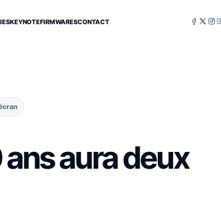
IES
KEYNOTE
FIRMWARES
CONTACT
’écran
 ans aura deux