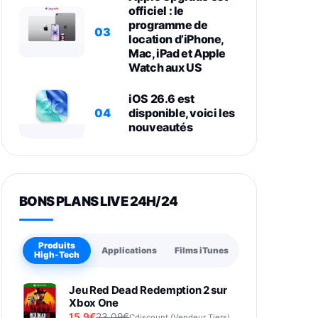
officiel : le
programme de
03
location d’iPhone,
Mac, iPad et Apple
Watch aux US
iOS 26.6 est
04
disponible, voici les
nouveautés
BONS PLANS LIVE 24H/24
Produits
Applications
Films iTunes
High-Tech
Jeu Red Dead Redemption 2 sur
Xbox One
15,9€
23,09€
Cdiscount (Vendeur Tiers)