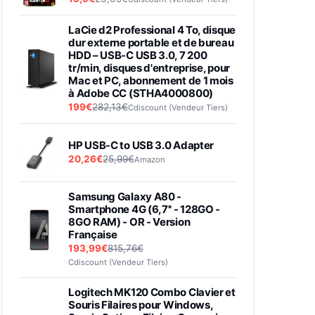
LaCie d2 Professional 4 To, disque
dur externe portable et de bureau
HDD – USB-C USB 3.0, 7 200
tr/min, disques d'entreprise, pour
Mac et PC, abonnement de 1 mois
à Adobe CC (STHA4000800)
199€
282,13€
Cdiscount (Vendeur Tiers)
HP USB-C to USB 3.0 Adapter
20,26€
25,99€
Amazon
Samsung Galaxy A80 -
Smartphone 4G (6,7'' - 128GO -
8GO RAM) - OR - Version
Française
193,99€
815,76€
Cdiscount (Vendeur Tiers)
Logitech MK120 Combo Clavier et
Souris Filaires pour Windows,