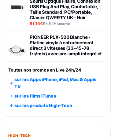
Souris Optique Filaire, Connexion
USB Plug And Play, Confortable,
Taille Standard, PC/Portable,
Clavier QWERTY UK - Noir
61,15€
65,97€
Amazon
PIONEER PLX-500 Blanche -
Platine vinyle à entraénement
direct 3 vitesses (33-45-78
trs/min) avec pre-ampli intégré et
port USB
348,99€
384,71€
Amazon
Toutes nos promos en Live 24h/24
Smartphone SAMSUNG Galaxy
sur les Apps iPhone, iPad, Mac & Apple
S26 Ultra Noir 256Go
TV
891,99€
1199€
Fnac (Vendeur Tiers)
sur les films iTunes
Smartphone SAMSUNG Galaxy
sur les produits High-Tech
S26+ Violet 256Go
749,99€
1240,43€
Fnac (Vendeur Tiers)
Galaxy S26 256 Go Bleu
HIGH-TECH