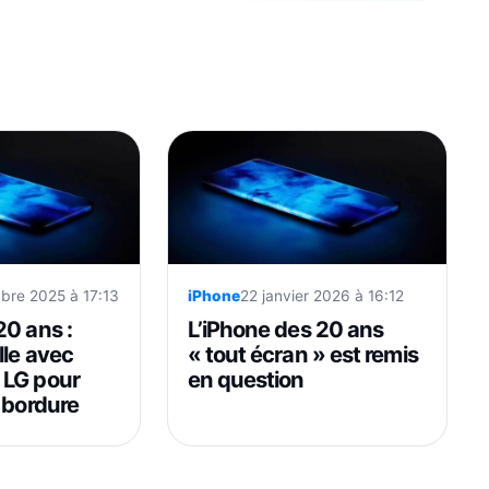
bre 2025 à 17:13
iPhone
22 janvier 2026 à 16:12
20 ans :
L’iPhone des 20 ans
lle avec
« tout écran » est remis
 LG pour
en question
 bordure