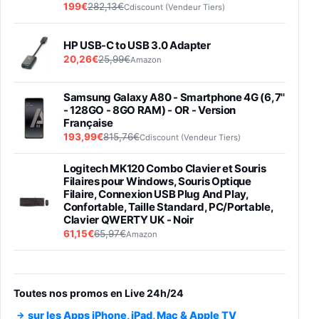
199€
282,13€
Cdiscount (Vendeur Tiers)
HP USB-C to USB 3.0 Adapter
20,26€
25,99€
Amazon
Samsung Galaxy A80 - Smartphone 4G (6,7''
- 128GO - 8GO RAM) - OR - Version
Française
193,99€
815,76€
Cdiscount (Vendeur Tiers)
Logitech MK120 Combo Clavier et Souris
Filaires pour Windows, Souris Optique
Filaire, Connexion USB Plug And Play,
Confortable, Taille Standard, PC/Portable,
Clavier QWERTY UK - Noir
61,15€
65,97€
Amazon
PIONEER PLX-500 Blanche - Platine vinyle à
entraénement direct 3 vitesses (33-45-78
trs/min) avec pre-ampli intégré et port USB
Toutes nos promos en Live 24h/24
348,99€
384,71€
Amazon
sur les Apps iPhone, iPad, Mac & Apple TV