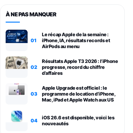
À NE PAS MANQUER
Le récap Apple de la semaine :
01
iPhone, IA, résultats records et
AirPods au menu
Résultats Apple T3 2026 : l’iPhone
02
progresse, record du chiffre
d’affaires
Apple Upgrade est officiel : le
03
programme de location d’iPhone,
Mac, iPad et Apple Watch aux US
iOS 26.6 est disponible, voici les
04
nouveautés