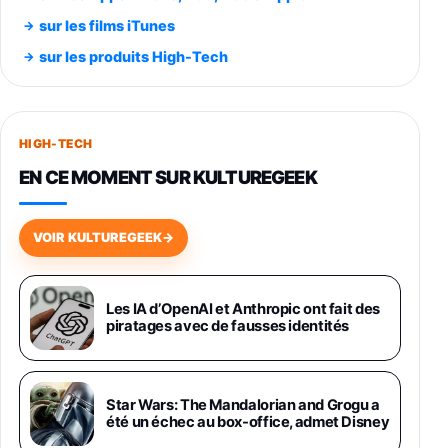
Smartphone SAMSUNG Galaxy S26 Ultra
sur les films iTunes
Noir 256Go
sur les produits High-Tech
891,99€
1199€
Fnac (Vendeur Tiers)
Smartphone SAMSUNG Galaxy S26+ Violet
256Go
HIGH-TECH
749,99€
1240,43€
Fnac (Vendeur Tiers)
EN CE MOMENT SUR KULTUREGEEK
Galaxy S26 256 Go Bleu
648,63€
834,71€
Fnac (Vendeur Tiers)
VOIR KULTUREGEEK
→
Samsung Galaxy Miracle Ultra, Smartphone
Android 5G avec Galaxy AI, 512 Go,
Chargeur Secteur Rapide 25W Inclus,
Les IA d’OpenAI et Anthropic ont fait des
piratages avec de fausses identités
Smartphone déverrouillé, Noir, Version FR
1019€
1399€
Fnac (Vendeur Tiers)
Galaxy S26 Ultra 512 Go Bleu
Star Wars: The Mandalorian and Grogu a
1019€
1399€
été un échec au box-office, admet Disney
Fnac (Vendeur Tiers)