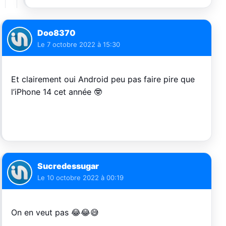
Doo8370
Le
7 octobre 2022 à 15:30
Et clairement oui Android peu pas faire pire que
l’iPhone 14 cet année 🤓
Sucredessugar
Le
10 octobre 2022 à 00:19
On en veut pas 😂😂😅