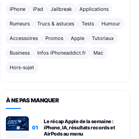
iPhone
iPad
Jailbreak
Applications
Rumeurs
Trucs & astuces
Tests
Humour
Accessoires
Promos
Apple
Tutoriaux
Business
Infos iPhoneaddict.fr
Mac
Hors-sujet
À NE PAS MANQUER
Le récap Apple de la semaine :
01
iPhone, IA, résultats records et
AirPods au menu