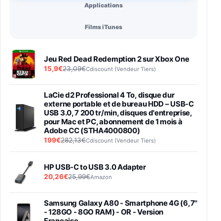
Applications
Films iTunes
Jeu Red Dead Redemption 2 sur Xbox One
15,9€
23,09€
Cdiscount (Vendeur Tiers)
LaCie d2 Professional 4 To, disque dur
externe portable et de bureau HDD – USB-C
USB 3.0, 7 200 tr/min, disques d'entreprise,
pour Mac et PC, abonnement de 1 mois à
Adobe CC (STHA4000800)
199€
282,13€
Cdiscount (Vendeur Tiers)
HP USB-C to USB 3.0 Adapter
20,26€
25,99€
Amazon
Samsung Galaxy A80 - Smartphone 4G (6,7''
- 128GO - 8GO RAM) - OR - Version
Française