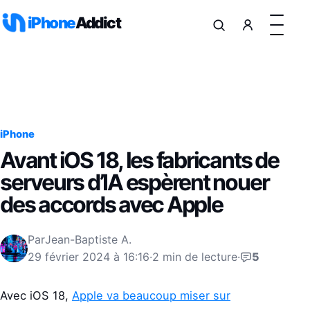
Aller au contenu
iPhone
Addict
iPhone
Avant iOS 18, les fabricants de
serveurs d’IA espèrent nouer
des accords avec Apple
Par
Jean-Baptiste A.
29 février 2024 à 16:16
·
2 min de lecture
·
5
Avec iOS 18,
Apple va beaucoup miser sur