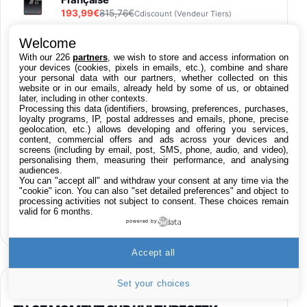
193,99€
815,76€
Cdiscount (Vendeur Tiers)
Welcome
Logitech MK120 Combo Clavier et Souris
Filaires pour Windows, Souris Optique
With our 226
partners
, we wish to store and access information on
Filaire, Connexion USB Plug And Play,
your devices (cookies, pixels in emails, etc.), combine and share
your personal data with our partners, whether collected on this
Confortable, Taille Standard, PC/Portable,
website or in our emails, already held by some of us, or obtained
Clavier QWERTY UK - Noir
later, including in other contexts.
61,15€
65,97€
Amazon
Processing this data (identifiers, browsing, preferences, purchases,
loyalty programs, IP, postal addresses and emails, phone, precise
geolocation, etc.) allows developing and offering you services,
PIONEER PLX-500 Blanche - Platine vinyle à
content, commercial offers and ads across your devices and
entraénement direct 3 vitesses (33-45-78
screens (including by email, post, SMS, phone, audio, and video),
personalising them, measuring their performance, and analysing
trs/min) avec pre-ampli intégré et port USB
Toutes nos promos en Live 24h/24
audiences.
348,99€
384,71€
Amazon
You can "accept all" and withdraw your consent at any time via the
sur les Apps iPhone, iPad, Mac & Apple TV
"cookie" icon
. You can also "set detailed preferences" and object to
processing activities not subject to consent. These choices remain
Smartphone SAMSUNG Galaxy S26 Ultra
sur les films iTunes
valid for 6 months.
Noir 256Go
powered by
sur les produits High-Tech
891,99€
1199€
Fnac (Vendeur Tiers)
Accept all
Smartphone SAMSUNG Galaxy S26+ Violet
256Go
Set your choices
HIGH-TECH
749,99€
1240,43€
Fnac (Vendeur Tiers)