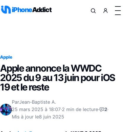
Aller au contenu
iPhone
Addict
Apple
Apple annonce la WWDC
2025 du 9 au 13 juin pour iOS
19 et le reste
Par
Jean-Baptiste A.
25 mars 2025 à 18:07
·
2 min de lecture
·
2
·
Mis à jour le
8 juin 2025