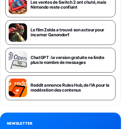
Galaxy S26 Ultra 512 Go Bleu
Les ventes de Switch 2 ont chuté, mais
1019€
1399€
Nintendo reste confiant
Fnac (Vendeur Tiers)
Galaxy S26 Ultra 256 Go Violet
Le film Zelda a trouvé son acteur pour
892€
1199€
Fnac (Vendeur Tiers)
incarner Ganondorf
Philips SHK2000BL - Casque Enfant - Bleu &
Répartiteur Audio 5 Casques, Blanc
24,94€
29,96€
ChatGPT : la version gratuite ne limite
Fnac (Vendeur Tiers)
plus le nombre de messages
Asus RT-AC59U Routeur sans Fil Double
Bande Gigabit (Serveur et Client VPN, Triple
Vlan, Mode Point d'accès et Bridge, contrôle
Reddit annonce Rules Hub, de l’IA pour la
Parental, Qos)
modération des contenus
39,72€
50,42€
Amazon
Panasonic KX-TG6822 Téléphones Sans fil
Répondeur Ecran [Version Française]
31,67€
47,96€
Amazon
NEWSLETTER