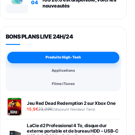
04
nouveautés
BONS PLANS LIVE 24H/24
Produits High-Tech
Applications
Films iTunes
Jeu Red Dead Redemption 2 sur Xbox One
15,9€
23,09€
Cdiscount (Vendeur Tiers)
LaCie d2 Professional 4 To, disque dur
externe portable et de bureau HDD – USB-C