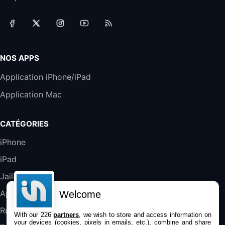
Téléphones de Bureau
31,87€
88,29€
Amazon
Accessoire iRobot Roomba - Kit de
Rémplacement Roomba Séries 600
19,9€
23,99€
Amazon
NOS APPS
Harman Kardon SoundSticks 5 Haut-Parleur
Application iPhone/iPad
Bluetooth, Noir
Application Mac
289,47€
317,71€
Boulanger
Galaxy S25 FE 6,7\" 5G Nano SIM 128 Go
CATÉGORIES
Blanc
489,99€
647,51€
Fnac (Vendeur Tiers)
iPhone
iPad
DeLonghi ECAM290.22.b
357,4€
389,7€
Cdiscount (Vendeur Tiers)
Jailbreak
Applications
Welcome
Jeu FIFA 20 sur PC (code à télécharger)
Rumeurs
With our 226
partners
, we wish to store and access information on
45,98€
57,99€
Rue Du Commerce (Vendeur Tiers)
your devices (cookies, pixels in emails, etc.), combine and share