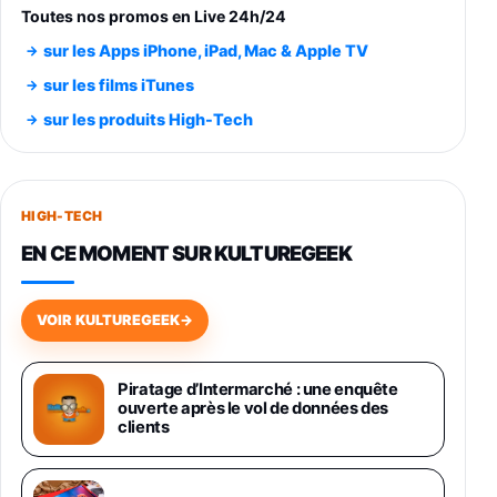
trs/min) avec pre-ampli intégré et port USB
Toutes nos promos en Live 24h/24
348,99€
384,71€
Amazon
sur les Apps iPhone, iPad, Mac & Apple TV
Smartphone SAMSUNG Galaxy S26 Ultra
sur les films iTunes
Noir 256Go
sur les produits High-Tech
891,99€
1199€
Fnac (Vendeur Tiers)
Smartphone SAMSUNG Galaxy S26+ Violet
256Go
HIGH-TECH
749,99€
1240,43€
Fnac (Vendeur Tiers)
EN CE MOMENT SUR KULTUREGEEK
Galaxy S26 256 Go Bleu
648,63€
834,71€
Fnac (Vendeur Tiers)
VOIR KULTUREGEEK
→
Samsung Galaxy Miracle Ultra, Smartphone
Android 5G avec Galaxy AI, 512 Go,
Piratage d’Intermarché : une enquête
Chargeur Secteur Rapide 25W Inclus,
ouverte après le vol de données des
Smartphone déverrouillé, Noir, Version FR
clients
1019€
1399€
Fnac (Vendeur Tiers)