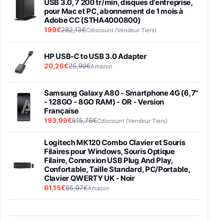
USB 3.0, 7 200 tr/min, disques d'entreprise,
pour Mac et PC, abonnement de 1 mois à
Adobe CC (STHA4000800)
199€
282,13€
Cdiscount (Vendeur Tiers)
HP USB-C to USB 3.0 Adapter
20,26€
25,99€
Amazon
Samsung Galaxy A80 - Smartphone 4G (6,7''
- 128GO - 8GO RAM) - OR - Version
Française
193,99€
815,76€
Cdiscount (Vendeur Tiers)
Logitech MK120 Combo Clavier et Souris
Filaires pour Windows, Souris Optique
Filaire, Connexion USB Plug And Play,
Confortable, Taille Standard, PC/Portable,
Clavier QWERTY UK - Noir
61,15€
65,97€
Amazon
PIONEER PLX-500 Blanche - Platine vinyle à
entraénement direct 3 vitesses (33-45-78