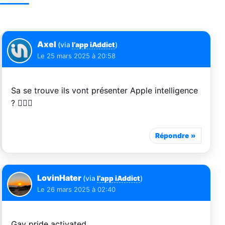
Axel
(via
l’app iAddict
)
Le
25 mars 2025 à 20:58
Sa se trouve ils vont présenter Apple intelligence
? 🤦🏻‍♂️
Répondre
LovinHater
(via
l’app iAddict
)
Le
26 mars 2025 à 02:40
Gay pride activated