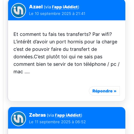
Azael
(via
l’app iAddict
)
Le
10 septembre 2025 à 21:41
Et comment tu fais tes transferts? Par wifi?
L’intérêt d’avoir un port hormis pour la charge
c’est de pouvoir faire du transfert de
données.C’est plutôt toi qui ne sais pas
comment bien te servir de ton téléphone / pc /
mac ….
Répondre
Zebras
(via
l’app iAddict
)
Le
11 septembre 2025 à 06:52