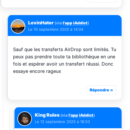
LovinHater
(via
l’app iAddict
)
Le
10 septembre 2025 à 14:04
Sauf que les transferts AirDrop sont limités. Tu
peux pas prendre toute ta bibliothèque en une
fois et espérer avoir un transfert réussi. Donc
essaye encore rageux
Répondre
King Rules
(via
l’app iAddict
)
Le
12 septembre 2025 à 18:53