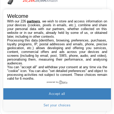
20,26€
25,99€
Amazon
Samsung Galaxy A80 - Smartphone 4G (6,7''
Welcome
- 128GO - 8GO RAM) - OR - Version
With our 226
partners
, we wish to store and access information on
Française
your devices (cookies, pixels in emails, etc.), combine and share
193,99€
815,76€
your personal data with our partners, whether collected on this
Cdiscount (Vendeur Tiers)
website or in our emails, already held by some of us, or obtained
later, including in other contexts.
Logitech MK120 Combo Clavier et Souris
Processing this data (identifiers, browsing, preferences, purchases,
Filaires pour Windows, Souris Optique
loyalty programs, IP, postal addresses and emails, phone, precise
geolocation, etc.) allows developing and offering you services,
Filaire, Connexion USB Plug And Play,
content, commercial offers and ads across your devices and
Confortable, Taille Standard, PC/Portable,
screens (including by email, post, SMS, phone, audio, and video),
Clavier QWERTY UK - Noir
personalising them, measuring their performance, and analysing
61,15€
65,97€
audiences.
Amazon
You can "accept all" and withdraw your consent at any time via the
"cookie" icon
. You can also "set detailed preferences" and object to
PIONEER PLX-500 Blanche - Platine vinyle à
processing activities not subject to consent. These choices remain
valid for 6 months.
entraénement direct 3 vitesses (33-45-78
trs/min) avec pre-ampli intégré et port USB
powered by
Toutes nos promos en Live 24h/24
348,99€
384,71€
Amazon
sur les Apps iPhone, iPad, Mac & Apple TV
Accept all
Smartphone SAMSUNG Galaxy S26 Ultra
sur les films iTunes
Noir 256Go
Set your choices
sur les produits High-Tech
891,99€
1199€
Fnac (Vendeur Tiers)