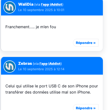
WaliDia
(via
l’app iAddict
)
Le
10 septembre 2025 à 10:01
Franchement….. je m’en fou
Répondre
Zebras
(via
l’app iAddict
)
Le
10 septembre 2025 à 12:14
Celui qui utilise le port USB C de son iPhone pour
transférer des données utilise mal son iPhone.
Répondre