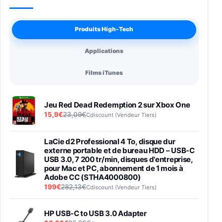
Produits High-Tech
Applications
Films iTunes
Jeu Red Dead Redemption 2 sur Xbox One
15,9€
23,09€
Cdiscount (Vendeur Tiers)
LaCie d2 Professional 4 To, disque dur
externe portable et de bureau HDD – USB-C
USB 3.0, 7 200 tr/min, disques d'entreprise,
pour Mac et PC, abonnement de 1 mois à
Adobe CC (STHA4000800)
199€
282,13€
Cdiscount (Vendeur Tiers)
HP USB-C to USB 3.0 Adapter