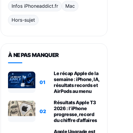
Infos iPhoneaddict.fr
Mac
Hors-sujet
À NE PAS MANQUER
Le récap Apple de la
semaine : iPhone, IA,
01
résultats records et
AirPods au menu
Résultats Apple T3
2026 : l’iPhone
02
progresse, record
du chiffre d’affaires
Apple Upgrade est