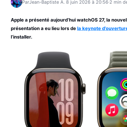
Par
Jean-Baptiste A.
8 juin 2026 à 20:56
·
2 min de
Apple a présenté aujourd’hui watchOS 27, la nouvel
présentation a eu lieu lors de
la keynote d’ouvertu
l’installer.