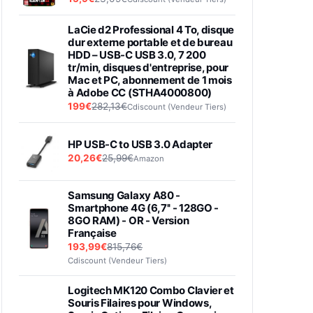
LaCie d2 Professional 4 To, disque
dur externe portable et de bureau
HDD – USB-C USB 3.0, 7 200
tr/min, disques d'entreprise, pour
Mac et PC, abonnement de 1 mois
à Adobe CC (STHA4000800)
199€
282,13€
Cdiscount (Vendeur Tiers)
HP USB-C to USB 3.0 Adapter
20,26€
25,99€
Amazon
Samsung Galaxy A80 -
Smartphone 4G (6,7'' - 128GO -
8GO RAM) - OR - Version
Française
193,99€
815,76€
Cdiscount (Vendeur Tiers)
Logitech MK120 Combo Clavier et
Souris Filaires pour Windows,