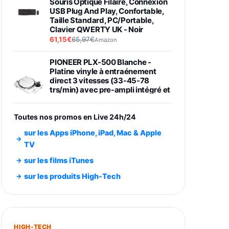
Souris Optique Filaire, Connexion
USB Plug And Play, Confortable,
Taille Standard, PC/Portable,
Clavier QWERTY UK - Noir
61,15€
65,97€
Amazon
PIONEER PLX-500 Blanche -
Platine vinyle à entraénement
direct 3 vitesses (33-45-78
trs/min) avec pre-ampli intégré et
port USB
348,99€
384,71€
Amazon
Toutes nos promos en Live 24h/24
Smartphone SAMSUNG Galaxy
sur les Apps iPhone, iPad, Mac & Apple
S26 Ultra Noir 256Go
TV
891,99€
1199€
Fnac (Vendeur Tiers)
sur les films iTunes
Smartphone SAMSUNG Galaxy
sur les produits High-Tech
S26+ Violet 256Go
749,99€
1240,43€
Fnac (Vendeur Tiers)
Galaxy S26 256 Go Bleu
HIGH-TECH