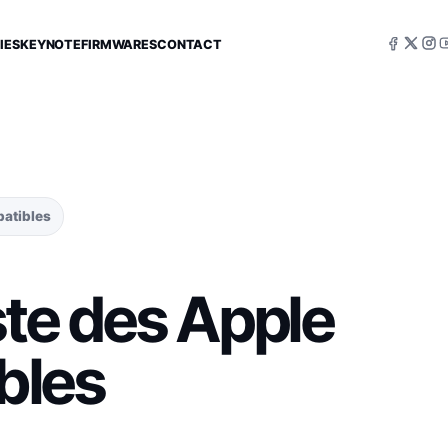
IES
KEYNOTE
FIRMWARES
CONTACT
patibles
ste des Apple
bles