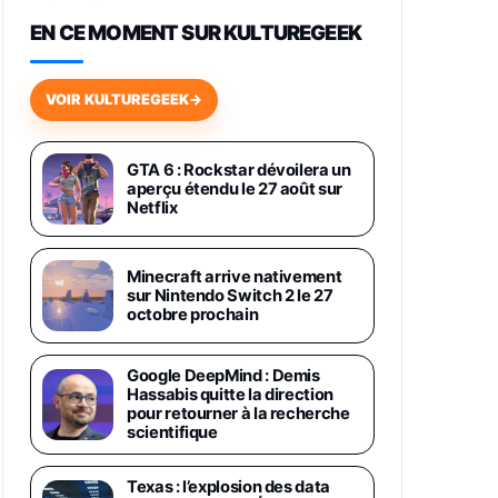
648,63€
834,71€
Fnac (Vendeur Tiers)
EN CE MOMENT SUR KULTUREGEEK
Samsung Galaxy Miracle Ultra,
Smartphone Android 5G avec
VOIR KULTUREGEEK
→
Galaxy AI, 512 Go, Chargeur
Secteur Rapide 25W Inclus,
Smartphone déverrouillé, Noir,
Version FR
GTA 6 : Rockstar dévoilera un
1019€
1399€
aperçu étendu le 27 août sur
Fnac (Vendeur Tiers)
Netflix
Galaxy S26 Ultra 512 Go Bleu
1019€
1399€
Fnac (Vendeur Tiers)
Minecraft arrive nativement
sur Nintendo Switch 2 le 27
octobre prochain
Galaxy S26 Ultra 256 Go Violet
892€
1199€
Fnac (Vendeur Tiers)
Google DeepMind : Demis
Hassabis quitte la direction
pour retourner à la recherche
Philips SHK2000BL - Casque
scientifique
Enfant - Bleu & Répartiteur Audio
5 Casques, Blanc
24,94€
29,96€
Fnac (Vendeur Tiers)
Texas : l’explosion des data