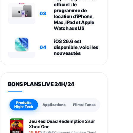
officiel : le
programme de
03
location d’iPhone,
Mac, iPad et Apple
Watch aux US
iOS 26.6 est
04
disponible, voici les
nouveautés
BONS PLANS LIVE 24H/24
Produits
Applications
Films iTunes
High-Tech
Jeu Red Dead Redemption 2 sur
Xbox One
15,9€
23,09€
Cdiscount (Vendeur Tiers)