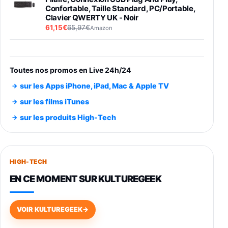
Confortable, Taille Standard, PC/Portable,
Clavier QWERTY UK - Noir
61,15€
65,97€
Amazon
PIONEER PLX-500 Blanche - Platine vinyle à
entraénement direct 3 vitesses (33-45-78
trs/min) avec pre-ampli intégré et port USB
Toutes nos promos en Live 24h/24
348,99€
384,71€
Amazon
sur les Apps iPhone, iPad, Mac & Apple TV
Smartphone SAMSUNG Galaxy S26 Ultra
sur les films iTunes
Noir 256Go
sur les produits High-Tech
891,99€
1199€
Fnac (Vendeur Tiers)
Smartphone SAMSUNG Galaxy S26+ Violet
256Go
HIGH-TECH
749,99€
1240,43€
Fnac (Vendeur Tiers)
EN CE MOMENT SUR KULTUREGEEK
Galaxy S26 256 Go Bleu
648,63€
834,71€
Fnac (Vendeur Tiers)
VOIR KULTUREGEEK
→
Samsung Galaxy Miracle Ultra, Smartphone