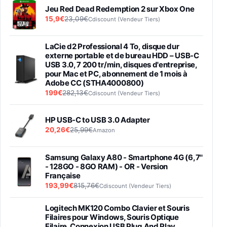
Jeu Red Dead Redemption 2 sur Xbox One
15,9€
23,09€
Cdiscount (Vendeur Tiers)
LaCie d2 Professional 4 To, disque dur
externe portable et de bureau HDD – USB-C
USB 3.0, 7 200 tr/min, disques d'entreprise,
pour Mac et PC, abonnement de 1 mois à
Adobe CC (STHA4000800)
199€
282,13€
Cdiscount (Vendeur Tiers)
HP USB-C to USB 3.0 Adapter
20,26€
25,99€
Amazon
Samsung Galaxy A80 - Smartphone 4G (6,7''
- 128GO - 8GO RAM) - OR - Version
Française
193,99€
815,76€
Cdiscount (Vendeur Tiers)
Logitech MK120 Combo Clavier et Souris
Filaires pour Windows, Souris Optique
Filaire, Connexion USB Plug And Play,