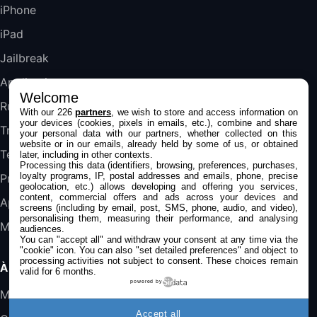
DeLonghi ECAM290.22.b
iPhone
357,4€
389,7€
Cdiscount (Vendeur Tiers)
iPad
Jailbreak
Jeu FIFA 20 sur PC (code à télécharger)
45,98€
57,99€
Rue Du Commerce (Vendeur Tiers)
Applications
Welcome
Rumeurs
With our 226
partners
, we wish to store and access information on
your devices (cookies, pixels in emails, etc.), combine and share
Trucs & astuces
your personal data with our partners, whether collected on this
website or in our emails, already held by some of us, or obtained
Tests
later, including in other contexts.
Processing this data (identifiers, browsing, preferences, purchases,
loyalty programs, IP, postal addresses and emails, phone, precise
Promos
geolocation, etc.) allows developing and offering you services,
content, commercial offers and ads across your devices and
Apple
screens (including by email, post, SMS, phone, audio, and video),
personalising them, measuring their performance, and analysing
Mac
audiences.
You can "accept all" and withdraw your consent at any time via the
"cookie" icon
. You can also "set detailed preferences" and object to
processing activities not subject to consent. These choices remain
À PROPOS
valid for 6 months.
powered by
Mentions légales
Accept all