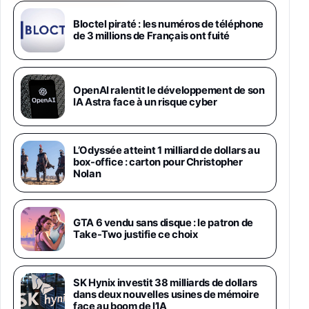
Android 5G avec Galaxy AI, 512 Go,
Chargeur Secteur Rapide 25W Inclus,
Bloctel piraté : les numéros de téléphone
de 3 millions de Français ont fuité
Smartphone déverrouillé, Noir, Version FR
1019€
1399€
Fnac (Vendeur Tiers)
Galaxy S26 Ultra 512 Go Bleu
OpenAI ralentit le développement de son
1019€
1399€
IA Astra face à un risque cyber
Fnac (Vendeur Tiers)
Galaxy S26 Ultra 256 Go Violet
L’Odyssée atteint 1 milliard de dollars au
892€
1199€
Fnac (Vendeur Tiers)
box-office : carton pour Christopher
Nolan
Philips SHK2000BL - Casque Enfant - Bleu &
Répartiteur Audio 5 Casques, Blanc
24,94€
29,96€
GTA 6 vendu sans disque : le patron de
Fnac (Vendeur Tiers)
Take-Two justifie ce choix
Asus RT-AC59U Routeur sans Fil Double
Bande Gigabit (Serveur et Client VPN, Triple
Vlan, Mode Point d'accès et Bridge, contrôle
SK Hynix investit 38 milliards de dollars
Parental, Qos)
dans deux nouvelles usines de mémoire
39,72€
50,42€
Amazon
face au boom de l’IA