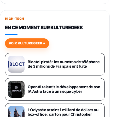
Smartphone SAMSUNG Galaxy S26+ Violet
256Go
HIGH-TECH
749,99€
1240,43€
Fnac (Vendeur Tiers)
EN CE MOMENT SUR KULTUREGEEK
Galaxy S26 256 Go Bleu
648,63€
834,71€
Fnac (Vendeur Tiers)
VOIR KULTUREGEEK
→
Samsung Galaxy Miracle Ultra, Smartphone
Android 5G avec Galaxy AI, 512 Go,
Chargeur Secteur Rapide 25W Inclus,
Bloctel piraté : les numéros de téléphone
de 3 millions de Français ont fuité
Smartphone déverrouillé, Noir, Version FR
1019€
1399€
Fnac (Vendeur Tiers)
Galaxy S26 Ultra 512 Go Bleu
OpenAI ralentit le développement de son
1019€
1399€
IA Astra face à un risque cyber
Fnac (Vendeur Tiers)
Galaxy S26 Ultra 256 Go Violet
L’Odyssée atteint 1 milliard de dollars au
892€
1199€
Fnac (Vendeur Tiers)
box-office : carton pour Christopher