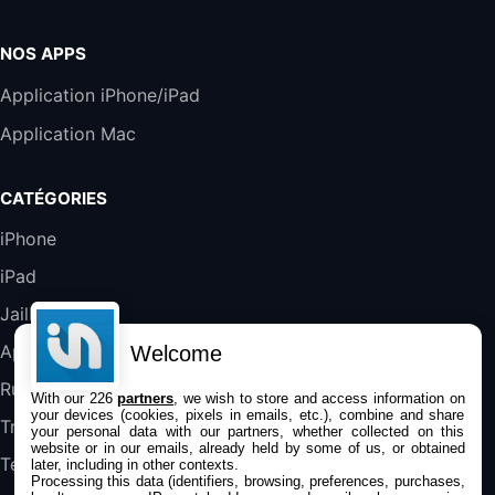
Harman Kardon SoundSticks 5 Haut-Parleur
Bluetooth, Noir
NOS APPS
289,47€
317,71€
Boulanger
Application iPhone/iPad
Galaxy S25 FE 6,7\" 5G Nano SIM 128 Go
Application Mac
Blanc
489,99€
647,51€
Fnac (Vendeur Tiers)
CATÉGORIES
DeLonghi ECAM290.22.b
iPhone
357,4€
389,7€
Cdiscount (Vendeur Tiers)
iPad
Jailbreak
Jeu FIFA 20 sur PC (code à télécharger)
45,98€
57,99€
Rue Du Commerce (Vendeur Tiers)
Applications
Welcome
Rumeurs
With our 226
partners
, we wish to store and access information on
your devices (cookies, pixels in emails, etc.), combine and share
Trucs & astuces
your personal data with our partners, whether collected on this
website or in our emails, already held by some of us, or obtained
Tests
later, including in other contexts.
Processing this data (identifiers, browsing, preferences, purchases,