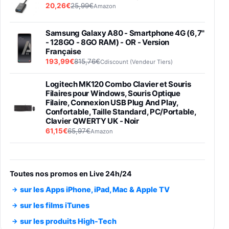
20,26€
25,99€
Amazon
Samsung Galaxy A80 - Smartphone 4G (6,7''
- 128GO - 8GO RAM) - OR - Version
Française
193,99€
815,76€
Cdiscount (Vendeur Tiers)
Logitech MK120 Combo Clavier et Souris
Filaires pour Windows, Souris Optique
Filaire, Connexion USB Plug And Play,
Confortable, Taille Standard, PC/Portable,
Clavier QWERTY UK - Noir
61,15€
65,97€
Amazon
PIONEER PLX-500 Blanche - Platine vinyle à
entraénement direct 3 vitesses (33-45-78
trs/min) avec pre-ampli intégré et port USB
Toutes nos promos en Live 24h/24
348,99€
384,71€
Amazon
sur les Apps iPhone, iPad, Mac & Apple TV
Smartphone SAMSUNG Galaxy S26 Ultra
sur les films iTunes
Noir 256Go
sur les produits High-Tech
891,99€
1199€
Fnac (Vendeur Tiers)