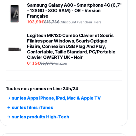
Samsung Galaxy A80 - Smartphone 4G (6,7''
- 128GO - 8GO RAM) - OR - Version
Française
193,99€
815,76€
Cdiscount (Vendeur Tiers)
Logitech MK120 Combo Clavier et Souris
Filaires pour Windows, Souris Optique
Filaire, Connexion USB Plug And Play,
Confortable, Taille Standard, PC/Portable,
Clavier QWERTY UK - Noir
61,15€
65,97€
Amazon
PIONEER PLX-500 Blanche - Platine vinyle à
entraénement direct 3 vitesses (33-45-78
trs/min) avec pre-ampli intégré et port USB
Toutes nos promos en Live 24h/24
348,99€
384,71€
Amazon
sur les Apps iPhone, iPad, Mac & Apple TV
Smartphone SAMSUNG Galaxy S26 Ultra
sur les films iTunes
Noir 256Go
sur les produits High-Tech
891,99€
1199€
Fnac (Vendeur Tiers)
Smartphone SAMSUNG Galaxy S26+ Violet