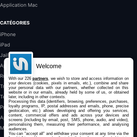
Application Mac
289,47€
317,71€
Boulanger
Galaxy S25 FE 6,7\" 5G Nano SIM 128 Go
CATÉGORIES
Blanc
489,99€
647,51€
Fnac (Vendeur Tiers)
iPhone
iPad
DeLonghi ECAM290.22.b
357,4€
389,7€
Cdiscount (Vendeur Tiers)
Jailbreak
Applications
Welcome
Jeu FIFA 20 sur PC (code à télécharger)
Rumeurs
With our 226
partners
, we wish to store and access information on
45,98€
57,99€
Rue Du Commerce (Vendeur Tiers)
your devices (cookies, pixels in emails, etc.), combine and share
Trucs & astuces
your personal data with our partners, whether collected on this
website or in our emails, already held by some of us, or obtained
Tests
later, including in other contexts.
Processing this data (identifiers, browsing, preferences, purchases,
loyalty programs, IP, postal addresses and emails, phone, precise
Promos
geolocation, etc.) allows developing and offering you services,
content, commercial offers and ads across your devices and
Apple
screens (including by email, post, SMS, phone, audio, and video),
personalising them, measuring their performance, and analysing
Mac
audiences.
You can "accept all" and withdraw your consent at any time via the