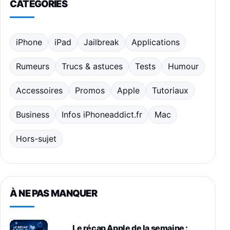
CATÉGORIES
iPhone
iPad
Jailbreak
Applications
Rumeurs
Trucs & astuces
Tests
Humour
Accessoires
Promos
Apple
Tutoriaux
Business
Infos iPhoneaddict.fr
Mac
Hors-sujet
À NE PAS MANQUER
Le récap Apple de la semaine :