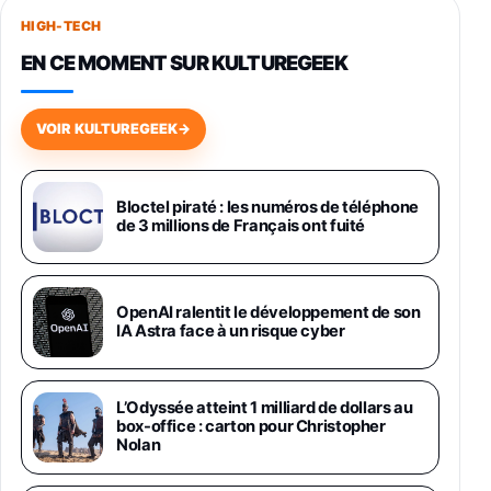
256Go
HIGH-TECH
749,99€
1240,43€
Fnac (Vendeur Tiers)
EN CE MOMENT SUR KULTUREGEEK
Galaxy S26 256 Go Bleu
648,63€
834,71€
Fnac (Vendeur Tiers)
VOIR KULTUREGEEK
→
Samsung Galaxy Miracle Ultra, Smartphone
Android 5G avec Galaxy AI, 512 Go,
Chargeur Secteur Rapide 25W Inclus,
Bloctel piraté : les numéros de téléphone
de 3 millions de Français ont fuité
Smartphone déverrouillé, Noir, Version FR
1019€
1399€
Fnac (Vendeur Tiers)
Galaxy S26 Ultra 512 Go Bleu
OpenAI ralentit le développement de son
1019€
1399€
IA Astra face à un risque cyber
Fnac (Vendeur Tiers)
Galaxy S26 Ultra 256 Go Violet
L’Odyssée atteint 1 milliard de dollars au
892€
1199€
Fnac (Vendeur Tiers)
box-office : carton pour Christopher
Nolan
Philips SHK2000BL - Casque Enfant - Bleu &