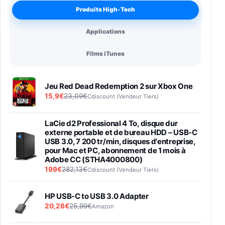
Produits High-Tech
Applications
Films iTunes
Jeu Red Dead Redemption 2 sur Xbox One
15,9€
23,09€
Cdiscount (Vendeur Tiers)
LaCie d2 Professional 4 To, disque dur
externe portable et de bureau HDD – USB-C
USB 3.0, 7 200 tr/min, disques d'entreprise,
pour Mac et PC, abonnement de 1 mois à
Adobe CC (STHA4000800)
199€
282,13€
Cdiscount (Vendeur Tiers)
HP USB-C to USB 3.0 Adapter
20,26€
25,99€
Amazon