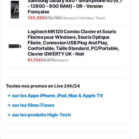
Samsung Galaxy A80 - Smartphone 4G (6,7''
- 128GO - 8GO RAM) - OR - Version
Française
193,99€
815,76€
Cdiscount (Vendeur Tiers)
Logitech MK120 Combo Clavier et Souris
Filaires pour Windows, Souris Optique
Filaire, Connexion USB Plug And Play,
Confortable, Taille Standard, PC/Portable,
Clavier QWERTY UK - Noir
61,15€
65,97€
Amazon
PIONEER PLX-500 Blanche - Platine vinyle à
entraénement direct 3 vitesses (33-45-78
trs/min) avec pre-ampli intégré et port USB
Toutes nos promos en Live 24h/24
348,99€
384,71€
Amazon
sur les Apps iPhone, iPad, Mac & Apple TV
Smartphone SAMSUNG Galaxy S26 Ultra
sur les films iTunes
Noir 256Go
sur les produits High-Tech
891,99€
1199€
Fnac (Vendeur Tiers)
Smartphone SAMSUNG Galaxy S26+ Violet
256Go