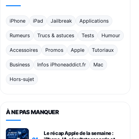
iPhone
iPad
Jailbreak
Applications
Rumeurs
Trucs & astuces
Tests
Humour
Accessoires
Promos
Apple
Tutoriaux
Business
Infos iPhoneaddict.fr
Mac
Hors-sujet
À NE PAS MANQUER
Le récap Apple de la semaine :