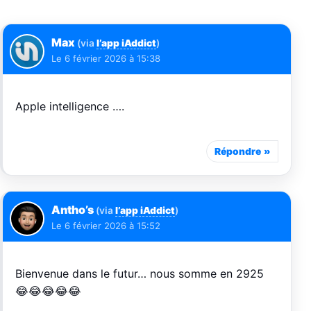
Max
(via
l’app iAddict
)
Le
6 février 2026 à 15:38
Apple intelligence ….
Répondre
Antho’s
(via
l’app iAddict
)
Le
6 février 2026 à 15:52
Bienvenue dans le futur… nous somme en 2925
😂😂😂😂😂