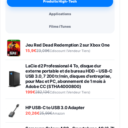
Produits High-Tech
Applications
Films iTunes
Jeu Red Dead Redemption 2 sur Xbox One
15,9€
23,09€
Cdiscount (Vendeur Tiers)
LaCie d2 Professional 4 To, disque dur
externe portable et de bureau HDD – USB-C
USB 3.0, 7 200 tr/min, disques d'entreprise,
pour Mac et PC, abonnement de 1 mois à
Adobe CC (STHA4000800)
199€
282,13€
Cdiscount (Vendeur Tiers)
HP USB-C to USB 3.0 Adapter
20,26€
25,99€
Amazon