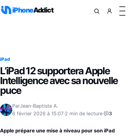
Aller au contenu
iPhone
Addict
iPad
L’iPad 12 supportera Apple
Intelligence avec sa nouvelle
puce
Par
Jean-Baptiste A.
6 février 2026 à 15:07
·
2 min de lecture
·
3
Apple prépare une mise à niveau pour son iPad