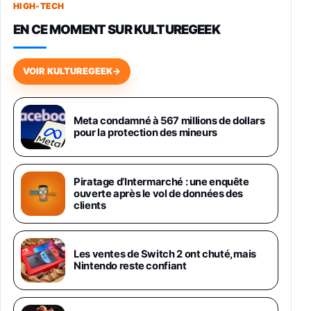
HIGH-TECH
749,99€
1240,43€
Fnac (Vendeur Tiers)
EN CE MOMENT SUR KULTUREGEEK
Galaxy S26 256 Go Bleu
648,63€
834,71€
Fnac (Vendeur Tiers)
VOIR KULTUREGEEK
→
Samsung Galaxy Miracle Ultra, Smartphone
Android 5G avec Galaxy AI, 512 Go,
Chargeur Secteur Rapide 25W Inclus,
Meta condamné à 567 millions de dollars
pour la protection des mineurs
Smartphone déverrouillé, Noir, Version FR
1019€
1399€
Fnac (Vendeur Tiers)
Piratage d’Intermarché : une enquête
Galaxy S26 Ultra 512 Go Bleu
ouverte après le vol de données des
1019€
1399€
Fnac (Vendeur Tiers)
clients
Galaxy S26 Ultra 256 Go Violet
Les ventes de Switch 2 ont chuté, mais
892€
1199€
Fnac (Vendeur Tiers)
Nintendo reste confiant
Philips SHK2000BL - Casque Enfant - Bleu &
Répartiteur Audio 5 Casques, Blanc