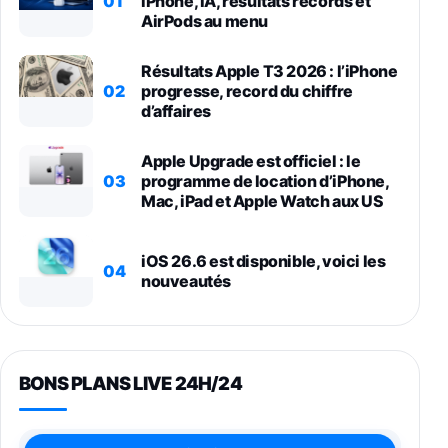
01
iPhone, IA, résultats records et
AirPods au menu
Résultats Apple T3 2026 : l’iPhone
02
progresse, record du chiffre
d’affaires
Apple Upgrade est officiel : le
03
programme de location d’iPhone,
Mac, iPad et Apple Watch aux US
iOS 26.6 est disponible, voici les
04
nouveautés
BONS PLANS LIVE 24H/24