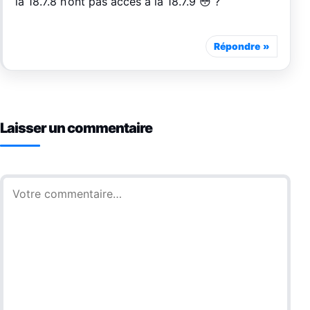
la 18.7.8 n’ont pas accès à la 18.7.9 😳 ?
Répondre
Laisser un commentaire
Commentaire