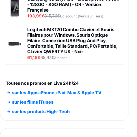
- 128GO - 8GO RAM) - OR - Version
Française
193,99€
815,76€
Cdiscount (Vendeur Tiers)
Logitech MK120 Combo Clavier et Souris
Filaires pour Windows, Souris Optique
Filaire, Connexion USB Plug And Play,
Confortable, Taille Standard, PC/Portable,
Clavier QWERTY UK - Noir
61,15€
65,97€
Amazon
PIONEER PLX-500 Blanche - Platine vinyle à
entraénement direct 3 vitesses (33-45-78
trs/min) avec pre-ampli intégré et port USB
Toutes nos promos en Live 24h/24
348,99€
384,71€
Amazon
sur les Apps iPhone, iPad, Mac & Apple TV
Smartphone SAMSUNG Galaxy S26 Ultra
sur les films iTunes
Noir 256Go
sur les produits High-Tech
891,99€
1199€
Fnac (Vendeur Tiers)
Smartphone SAMSUNG Galaxy S26+ Violet
256Go