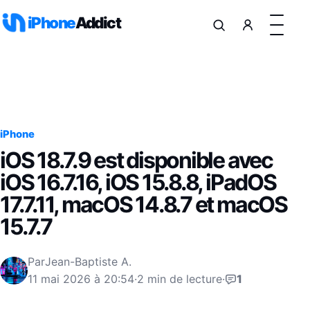
Aller au contenu
iPhone
Addict
iPhone
iOS 18.7.9 est disponible avec
iOS 16.7.16, iOS 15.8.8, iPadOS
17.7.11, macOS 14.8.7 et macOS
15.7.7
Par
Jean-Baptiste A.
11 mai 2026 à 20:54
·
2 min de lecture
·
1