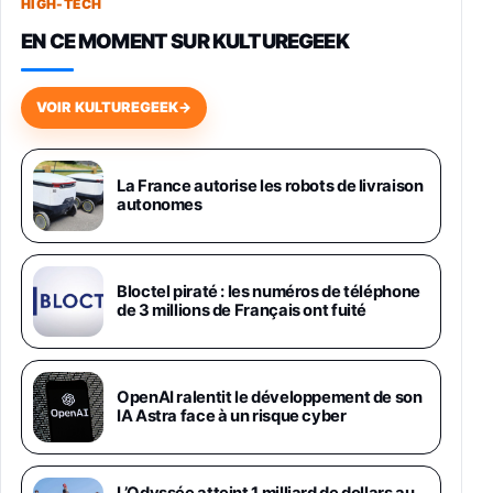
HIGH-TECH
749,99€
1240,43€
Fnac (Vendeur Tiers)
EN CE MOMENT SUR KULTUREGEEK
Galaxy S26 256 Go Bleu
648,63€
834,71€
Fnac (Vendeur Tiers)
VOIR KULTUREGEEK
→
Samsung Galaxy Miracle Ultra, Smartphone
Android 5G avec Galaxy AI, 512 Go,
Chargeur Secteur Rapide 25W Inclus,
La France autorise les robots de livraison
autonomes
Smartphone déverrouillé, Noir, Version FR
1019€
1399€
Fnac (Vendeur Tiers)
Galaxy S26 Ultra 512 Go Bleu
Bloctel piraté : les numéros de téléphone
1019€
1399€
de 3 millions de Français ont fuité
Fnac (Vendeur Tiers)
Galaxy S26 Ultra 256 Go Violet
OpenAI ralentit le développement de son
892€
1199€
Fnac (Vendeur Tiers)
IA Astra face à un risque cyber
Philips SHK2000BL - Casque Enfant - Bleu &
Répartiteur Audio 5 Casques, Blanc