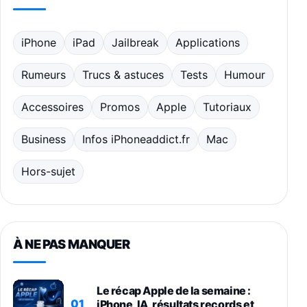
iPhone
iPad
Jailbreak
Applications
Rumeurs
Trucs & astuces
Tests
Humour
Accessoires
Promos
Apple
Tutoriaux
Business
Infos iPhoneaddict.fr
Mac
Hors-sujet
À NE PAS MANQUER
Le récap Apple de la semaine :
01
iPhone, IA, résultats records et