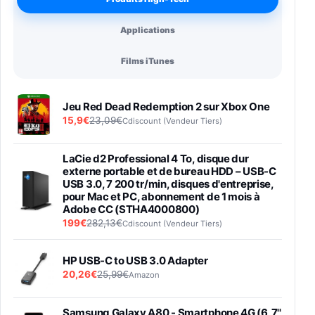
Applications
Films iTunes
Jeu Red Dead Redemption 2 sur Xbox One
15,9€
23,09€
Cdiscount (Vendeur Tiers)
LaCie d2 Professional 4 To, disque dur
externe portable et de bureau HDD – USB-C
USB 3.0, 7 200 tr/min, disques d'entreprise,
pour Mac et PC, abonnement de 1 mois à
Adobe CC (STHA4000800)
199€
282,13€
Cdiscount (Vendeur Tiers)
HP USB-C to USB 3.0 Adapter
20,26€
25,99€
Amazon
Samsung Galaxy A80 - Smartphone 4G (6,7''