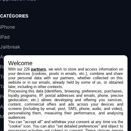
Galaxy S25 FE 6,7\" 5G Nano SIM 128 Go
CATÉGORIES
Blanc
489,99€
647,51€
Fnac (Vendeur Tiers)
iPhone
iPad
DeLonghi ECAM290.22.b
357,4€
389,7€
Cdiscount (Vendeur Tiers)
Jailbreak
Applications
Welcome
Jeu FIFA 20 sur PC (code à télécharger)
Rumeurs
With our 226
partners
, we wish to store and access information on
45,98€
57,99€
Rue Du Commerce (Vendeur Tiers)
your devices (cookies, pixels in emails, etc.), combine and share
Trucs & astuces
your personal data with our partners, whether collected on this
website or in our emails, already held by some of us, or obtained
Tests
later, including in other contexts.
Processing this data (identifiers, browsing, preferences, purchases,
loyalty programs, IP, postal addresses and emails, phone, precise
Promos
geolocation, etc.) allows developing and offering you services,
content, commercial offers and ads across your devices and
Apple
screens (including by email, post, SMS, phone, audio, and video),
personalising them, measuring their performance, and analysing
Mac
audiences.
You can "accept all" and withdraw your consent at any time via the
"cookie" icon
. You can also "set detailed preferences" and object to
processing activities not subject to consent. These choices remain