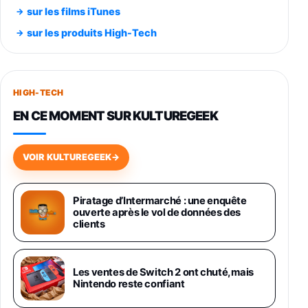
Smartphone SAMSUNG Galaxy S26 Ultra
sur les films iTunes
Noir 256Go
sur les produits High-Tech
891,99€
1199€
Fnac (Vendeur Tiers)
Smartphone SAMSUNG Galaxy S26+ Violet
256Go
HIGH-TECH
749,99€
1240,43€
Fnac (Vendeur Tiers)
EN CE MOMENT SUR KULTUREGEEK
Galaxy S26 256 Go Bleu
648,63€
834,71€
Fnac (Vendeur Tiers)
VOIR KULTUREGEEK
→
Samsung Galaxy Miracle Ultra, Smartphone
Android 5G avec Galaxy AI, 512 Go,
Piratage d’Intermarché : une enquête
Chargeur Secteur Rapide 25W Inclus,
ouverte après le vol de données des
Smartphone déverrouillé, Noir, Version FR
clients
1019€
1399€
Fnac (Vendeur Tiers)
Galaxy S26 Ultra 512 Go Bleu
Les ventes de Switch 2 ont chuté, mais
1019€
1399€
Nintendo reste confiant
Fnac (Vendeur Tiers)