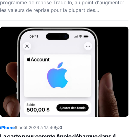
programme de reprise Trade In, au point d'augmenter
les valeurs de reprise pour la plupart des…
iPhone
6 août 2026 à 17:40
0
La carte pour compte Apple débarque dans 4