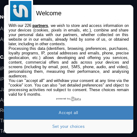
Accessoire iRobot Roomba - Kit de
Rémplacement Roomba Séries 600
Welcome
19,9€
23,99€
Amazon
NOS APPS
With our 226
partners
, we wish to store and access information on
Harman Kardon SoundSticks 5 Haut-Parleur
Application iPhone/iPad
your devices (cookies, pixels in emails, etc.), combine and share
Bluetooth, Noir
your personal data with our partners, whether collected on this
Application Mac
website or in our emails, already held by some of us, or obtained
289,47€
317,71€
Boulanger
later, including in other contexts.
Processing this data (identifiers, browsing, preferences, purchases,
loyalty programs, IP, postal addresses and emails, phone, precise
Galaxy S25 FE 6,7\" 5G Nano SIM 128 Go
CATÉGORIES
geolocation, etc.) allows developing and offering you services,
Blanc
content, commercial offers and ads across your devices and
489,99€
647,51€
Fnac (Vendeur Tiers)
screens (including by email, post, SMS, phone, audio, and video),
iPhone
personalising them, measuring their performance, and analysing
audiences.
iPad
You can "accept all" and withdraw your consent at any time via the
DeLonghi ECAM290.22.b
"cookie" icon
. You can also "set detailed preferences" and object to
357,4€
389,7€
Cdiscount (Vendeur Tiers)
Jailbreak
processing activities not subject to consent. These choices remain
valid for 6 months.
Applications
powered by
Jeu FIFA 20 sur PC (code à télécharger)
Rumeurs
Accept all
45,98€
57,99€
Rue Du Commerce (Vendeur Tiers)
Trucs & astuces
Set your choices
Tests