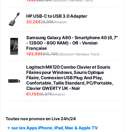
199€
282,13€
Cdiscount (Vendeur Tiers)
HP USB-C to USB 3.0 Adapter
20,26€
25,99€
Amazon
Samsung Galaxy A80 - Smartphone 4G (6,7''
- 128GO - 8GO RAM) - OR - Version
Française
193,99€
815,76€
Cdiscount (Vendeur Tiers)
Logitech MK120 Combo Clavier et Souris
Filaires pour Windows, Souris Optique
Filaire, Connexion USB Plug And Play,
Confortable, Taille Standard, PC/Portable,
Clavier QWERTY UK - Noir
61,15€
65,97€
Amazon
PIONEER PLX-500 Blanche - Platine vinyle à
entraénement direct 3 vitesses (33-45-78
trs/min) avec pre-ampli intégré et port USB
Toutes nos promos en Live 24h/24
348,99€
384,71€
Amazon
sur les Apps iPhone, iPad, Mac & Apple TV