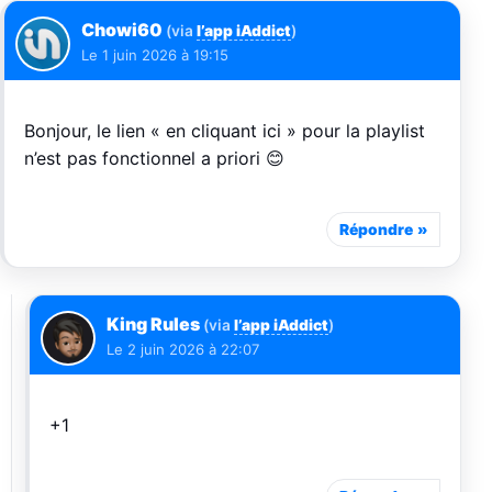
Chowi60
(via
l’app iAddict
)
Le
1 juin 2026 à 19:15
Bonjour, le lien « en cliquant ici » pour la playlist
n’est pas fonctionnel a priori 😊
Répondre
King Rules
(via
l’app iAddict
)
Le
2 juin 2026 à 22:07
+1