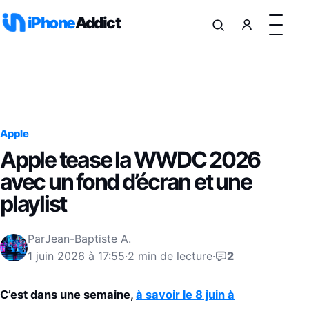
Aller au contenu
iPhone
Addict
Apple
Apple tease la WWDC 2026
avec un fond d’écran et une
playlist
Par
Jean-Baptiste A.
1 juin 2026 à 17:55
·
2 min de lecture
·
2
C’est dans une semaine,
à savoir le 8 juin à