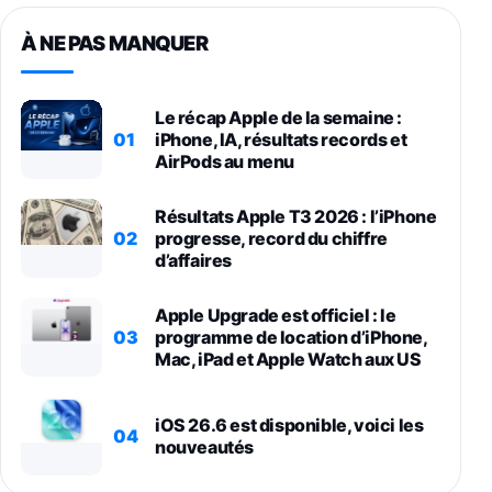
À NE PAS MANQUER
Le récap Apple de la semaine :
01
iPhone, IA, résultats records et
AirPods au menu
Résultats Apple T3 2026 : l’iPhone
02
progresse, record du chiffre
d’affaires
Apple Upgrade est officiel : le
03
programme de location d’iPhone,
Mac, iPad et Apple Watch aux US
iOS 26.6 est disponible, voici les
04
nouveautés